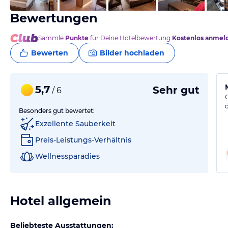
Bewertungen
Sammle
Punkte
für Deine Hotelbewertung.
Kostenlos anmel
Bewerten
Bilder hochladen
5,7
Sehr gut
/ 6
Besonders gut bewertet:
Exzellente Sauberkeit
Preis-Leistungs-Verhältnis
Wellnessparadies
Hotel allgemein
Beliebteste Ausstattungen: