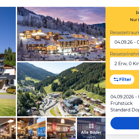
Nur 
Reisezeitrau
04.09.26 - 
Reiseteilneh
2 Erw, 0 Kin
vom Hotelier, Januar 2020
Filter
04.09.2026 -
Frühstück
Standard Do
vom Hotelier, April 2022
Alle Bilder
(
957
)