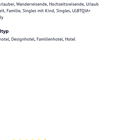
rlauber, Wanderreisende, Hochzeitsreisende, Urlaub
eit, Familie, Singles mit Kind, Singles, LGBTQIA+
ly
ltyp
hotel, Designhotel, Familienhotel, Hotel