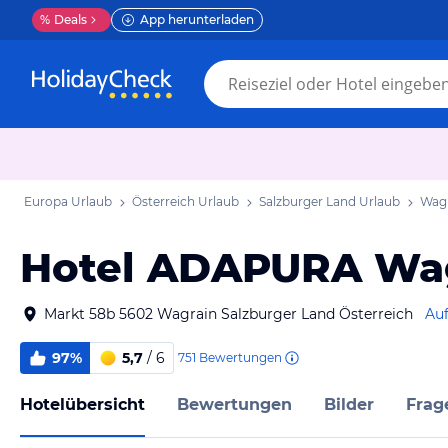
%
Deals
App herunterladen
Europa Urlaub
Österreich Urlaub
Salzburger Land Urlaub
Wagr
Hotel ADAPURA Wa
Markt 58b 5602 Wagrain Salzburger Land Österreich
Auf
97%
5,7
/ 6
751
Bewertungen
Hotelübersicht
Bewertungen
Bilder
Frag