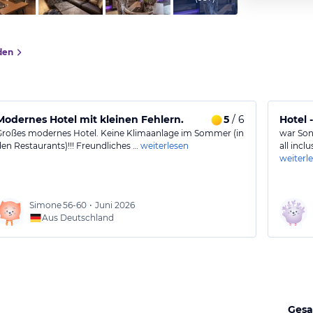
den
Modernes Hotel mit kleinen Fehlern.
5
/ 6
Hotel -
Großes modernes Hotel. Keine Klimaanlage im Sommer (in
war So
den Restaurants)!!! Freundliches …
weiterlesen
all incl
weiterl
Simone
56-60
•
Juni 2026
Aus Deutschland
Gesa