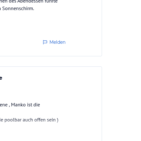
chen des Abendessen führte
en Sonnenschirm.
Melden
e
ene , Manko ist die
e poolbar auch offen sein )