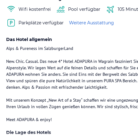
Wifi kostenfrei
Pool verfügbar
105 Minu
Parkplätze verfügbar
Weitere Ausstattung
Das Hotel allgemein
Alps & Pureness im SalzburgerLand
New. Chic. Casual. Das neue 4* Hotel ADAPURA in Wagrain fasziniert S
Alpenstyle. Wir legen Wert auf die feinen Details und schaffen für Sie
ADAPURA wohnen Sie anders. Sie sind Eins mit der Bergwelt des Salz
View und spüren die pure Natürlichkeit in unserem PURA SPA Bereich.
denken. Alps & Passion mit erfrischender Leichtigkeit.
Mit unserem Konzept „New Art of a Stay“ schaffen wir eine ungezwung
Ihren Urlaub in vollen Zügen genießen können. Wir sind stylisch, fris
Meet ADAPURA & enjoy!
Die Lage des Hotels