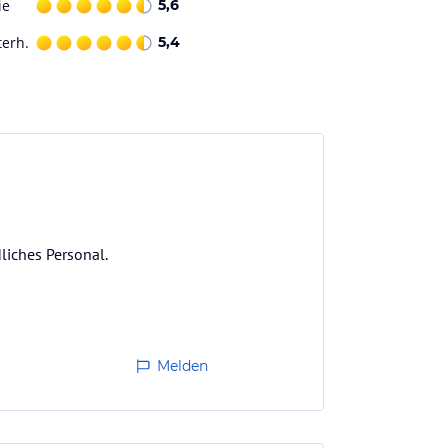
ie
5,6
terh.
5,4
liches Personal.
Melden