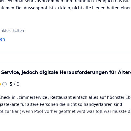
r, Personal sehr zuvorkommen und freundlich. Lediglich das Bu
blemen. Der Aussenpool ist zu klein, nicht alle Liegen hatten ein
 nicht nur, Sie wohnen. Das Interior-Design
en und einer chicen Schlichtheit.
en Ihnen im Urlaub ein warmes Gefühl des
nkte erhalten
haben Sie ausreichend Platz und können es sich
len
zeigt sich in liebvollen Details, klaren Linien
 Kinder haben wir in einigen Zimmern lässige
ehen.
Service, jedoch digitale Herausforderungen für Älter
 Ihre erste Tasse Kaffee am Morgen auf Ihrem
andes genießen – die Nespresso-Maschine steht
5
/ 6
Check in , zimmerservice , Restaurant einfach alles auf höchster Eb
gästekarte für ältere Personen die nicht so handyerfahren sind
 zur Bar ( wenn Pool vorher geöffnet wird was toll war müsste di
ataloginformationen. Alle Angaben ohne
uchung die verbindlichen
Angebotsdetails
des