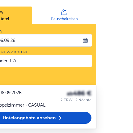
Hotel
Pauschalreisen
m
06.09.26
mer & Zimmer
der, 1 Zi.
486 €
 06.09.2026
ab
2 ERW • 2 Nächte
ppelzimmer - CASUAL
Hotelangebote
ansehen