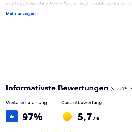
Easy to get there. Das ADAPURA Wagrain liegt im SalzburgerLand in Ös
dem Zug oder dem Flieger zu erreichen.
Mehr anzeigen
Gastronomie im Hotel
Die 4 Themenrestaurants im ADAPURA Wagrain
Good Food. Good Drinks. Good People. Good Times. Bei uns im ADAPU
Konzept. In unseren vier stylisch gestalteten Restaurants, davon 3 Bu
mit den Küchen unterschiedlicher Länder. Ganz gemäß unserer Philos
gemütliche, lockere Atmosphäre gelegt.
PURA ALM (Österreichisches Buffet-Restaurant)
Traditional Austria. In der Pura Alm, das mit wundervollen alpinen Ho
auf der Alm. Im wohligen Ambiente genießen Sie die heimische Küche, 
Informativste Bewertungen
(von
751
Geschmackserlebnisse kreiert. Stellen Sie sich die Gerichte und Gäng
taste.
Weiterempfehlung
Gesamtbewertung
PIAZZA (Italienisches Buffet-Restaurant)
97
%
5,7
Amore geht durch den Magen. Italien ist Sinnbild für die Liebe zum
/ 6
Restaurant, mit dem typischen italienischen Flair, bekommen Sie eine r
warmen Gerichten vom Buffet mit verschiedenen Vor-, Haupt- und Na