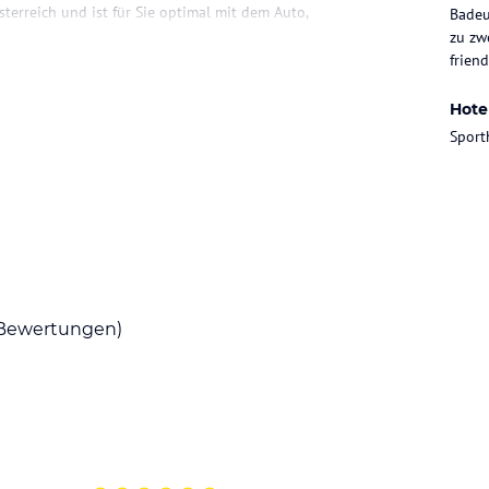
terreich und ist für Sie optimal mit dem Auto,
Badeu
zu zw
friend
Hote
Sport
RA Wagrain finden Sie ein neues Dining-
ffet Restaurants bekochen Sie in Ihrem Urlaub
ophie haben wir großen Wert auf eine
lzelementen designt wurde, fühlen Sie sich wie
die mit ihrer Vielfalt immer wieder neue
Bewertungen)
e kreativ am Buffet selbst zusammen – mix your
 gemeinsamen Essen und Plaudern. In diesem
eichhaltige Auswahl an italienischen kalt /
chspeisengerichten. Beim Show-Cooking werden