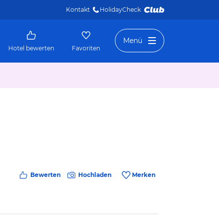
Kontakt
HolidayCheck 
Menü
Hotel bewerten
Favoriten
Bewerten
Hochladen
Merken