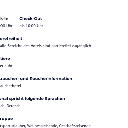
k-In
Check-Out
:00 Uhr
bis 10:00 Uhr
erefreiheit
 alle Bereiche des Hotels sind barrierefrei zugänglich
tiere
 erlaubt
traucher- und Raucherinformation
raucherhotel
onal spricht folgende Sprachen
sch, Deutsch
gruppe
rsporturlauber, Wellnessreisende, Geschäftsreisende,