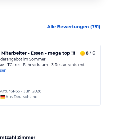
Alle Bewertungen (
751
)
 Mitarbeiter - Essen - mega top !!!
6
/ 6
Empfehlens
nderangebot im Sommer
Schöne große 
usiv - TG frei - Fahrradraum - 3 Restaurants mit…
freundlich. Le
esen
Artur
61-65
•
Juni 2026
Harald
Aus Deutschland
Aus
mtzahl Zimmer