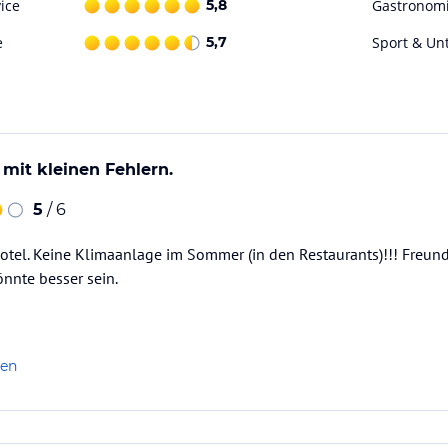
ice
5,8
Gastronom
e
5,7
Sport & Un
ASIA mit süß-sauren, scharf und milden
tauchen in die Speisen aus Fernost. Hier
mit kleinen Fehlern.
hl an kalt / warmen Vor-, Haupt- und
5
/ 6
tel. Keine Klimaanlage im Sommer (in den Restaurants)!!! Freund
Restaurant PURA ALM, auf der Galerie, wo Sie
nnte besser sein.
len
 perfektes Match für eine gesunde Lebensweise
r und Winter Wonderland – alle vier