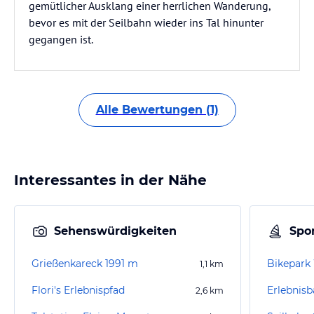
gemütlicher Ausklang einer herrlichen Wanderung,
bevor es mit der Seilbahn wieder ins Tal hinunter
gegangen ist.
Alle Bewertungen (1)
Interessantes in der Nähe
Sehenswürdigkeiten
Spor
Grießenkareck 1991 m
Bikepark
1,1
km
Flori's Erlebnispfad
2,6
km