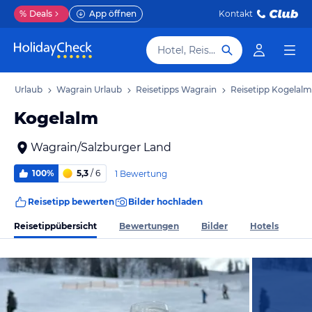
%
Deals
App öffnen
Kontakt
Hotel, Reiseziel
and Urlaub
Wagrain Urlaub
Reisetipps Wagrain
Reisetipp Kogelalm
Kogelalm
Wagrain/Salzburger Land
100%
5,3
/ 6
1 Bewertung
Reisetipp bewerten
Bilder hochladen
Reisetippübersicht
Bewertungen
Bilder
Hotels