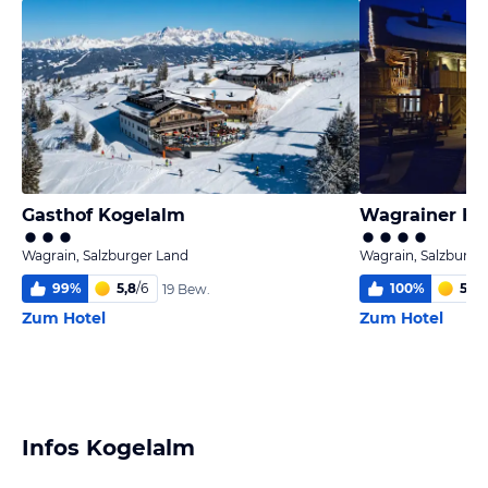
Gasthof Kogelalm
Wagrainer Ha
Wagrain, Salzburger Land
Wagrain, Salzburge
99
%
5,8
/
6
100
%
5,6
/
19 Bew.
Zum Hotel
Zum Hotel
Infos Kogelalm