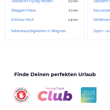
Talstation Flying Mozart
Seilbahn 
3,0
km
Waggerl-Haus
Soccerpar
3,5
km
Schloss Höch
Skifahren
4,8
km
Sehenswürdigkeiten in Wagrain
Finde Deinen perfekten Urlaub