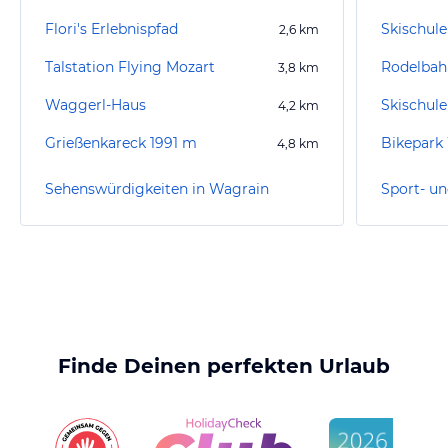
Flori's Erlebnispfad
Skischul
2,6
km
Talstation Flying Mozart
Rodelbahn
3,8
km
Waggerl-Haus
Skischule
4,2
km
Grießenkareck 1991 m
Bikepark
4,8
km
Sehenswürdigkeiten in Wagrain
Finde Deinen perfekten Urlaub