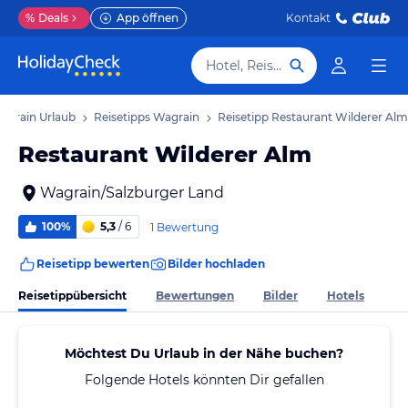
%
Deals
App öffnen
Kontakt
Hotel, Reiseziel
agrain Urlaub
Reisetipps Wagrain
Reisetipp Restaurant Wilderer Alm
Restaurant Wilderer Alm
Wagrain/Salzburger Land
100%
5,3
/ 6
1 Bewertung
Reisetipp bewerten
Bilder hochladen
Reisetippübersicht
Bewertungen
Bilder
Hotels
Möchtest Du Urlaub in der Nähe buchen?
Folgende Hotels könnten Dir gefallen