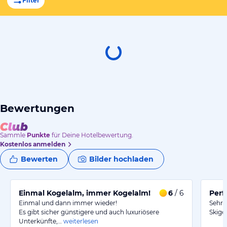
Filter
Bewertungen
Sammle
Punkte
für Deine Hotelbewertung.
Kostenlos anmelden
Bewerten
Bilder hochladen
Einmal Kogelalm, immer Kogelalm!
6
/ 6
Perf
Einmal und dann immer wieder!
Sehr 
Es gibt sicher günstigere und auch luxuriösere
Skige
Unterkünfte,…
weiterlesen