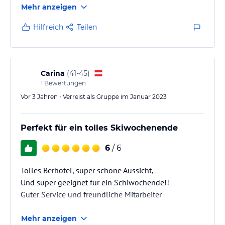
Mehr anzeigen
sauber und mit allem nötigen ausgestattet. Teilweise
ist ein Balkon vorhanden.
Hilfreich
Teilen
Die Halbpension war immer lecker, es fehlte an
nichts.
Die Ruhe und morgens der direkte Start mit den
Skiern war toll!
Carina
(
41-45
)
Vielen Dank für eine schöne Urlaubswoche!
1
Bewertungen
Vor 3 Jahren • Verreist als Gruppe im Januar 2023
Perfekt für ein tolles Skiwochenende
6
/ 6
Tolles Berhotel, super schöne Aussicht,
Und super geeignet für ein Schiwochende!!
Guter Service und freundliche Mitarbeiter
Mehr anzeigen