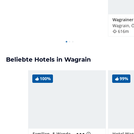
Wagrainer
Wagrain, Ö
616m
Beliebte Hotels in Wagrain
100%
99%
Familien- & Wanderhotel Erika
Hotel Wag