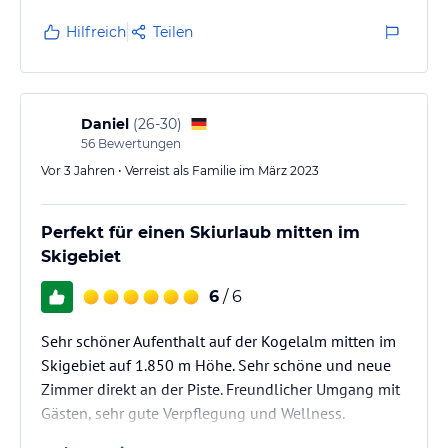
Es ist jedes Mal wie nach Hause kommen!
Hilfreich
Teilen
Daniel
(
26-30
)
56
Bewertungen
Vor 3 Jahren • Verreist als Familie im März 2023
Perfekt für einen Skiurlaub mitten im
Skigebiet
6
/ 6
Sehr schöner Aufenthalt auf der Kogelalm mitten im
Skigebiet auf 1.850 m Höhe. Sehr schöne und neue
Zimmer direkt an der Piste. Freundlicher Umgang mit
Gästen, sehr gute Verpflegung und Wellness.