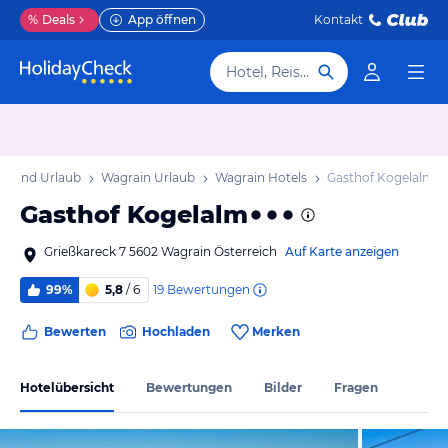
%
Deals
App öffnen
Kontakt
Hotel, Reiseziel
r Land Urlaub
Wagrain Urlaub
Wagrain Hotels
Gasthof Kogelalm
Gasthof Kogelalm
Grießkareck 7 5602 Wagrain Österreich
Auf Karte anzeigen
19
Bewertungen
99%
5,8
/ 6
Bewerten
Hochladen
Merken
Hotelübersicht
Bewertungen
Bilder
Fragen