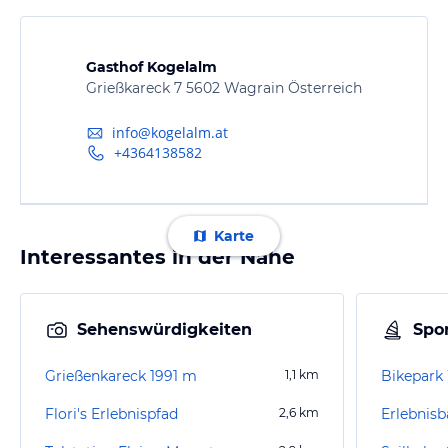
Gasthof Kogelalm
Grießkareck 7 5602 Wagrain Österreich
info@kogelalm.at
+4364138582
Karte
Interessantes in der Nähe
Sehenswürdigkeiten
Spor
Grießenkareck 1991 m
1,1
km
Bikepark
Flori's Erlebnispfad
2,6
km