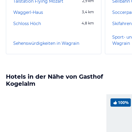
Talstation Flying Mozart
2,9
km
Seilbahn 
Waggerl-Haus
3,4
km
Soccerpar
Schloss Höch
4,8
km
Skifahren
Sport- un
Sehenswürdigkeiten in Wagrain
Wagrain
Hotels in der Nähe von Gasthof
Kogelalm
100%