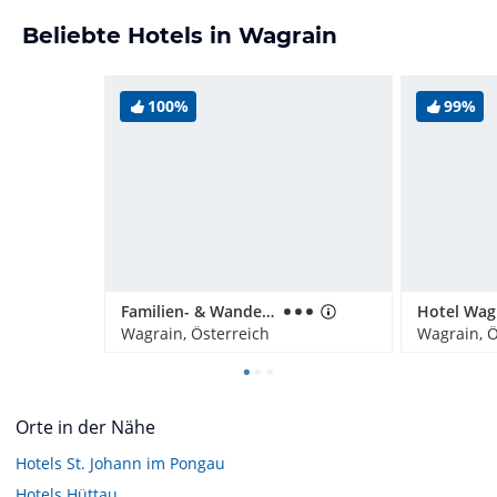
Beliebte Hotels in Wagrain
100%
99%
Familien- & Wanderhotel Erika
Hotel Wag
Wagrain, Österreich
Wagrain, Ö
Orte in der Nähe
Hotels
St. Johann im Pongau
Hotels
Hüttau