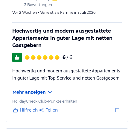
Kindern gibt es einen 50 m2 großen Indoor-Spielbereich, in dem
3
Bewertungen
sich die Kleinen austoben können. Gäste können auch den
Vor 2 Wochen • Verreist als Familie im Juli 2026
kostenfreien Eintritt in die Wasserwelt Wagrain genießen,
entweder für 3 Stunden im Winter oder für den ganzen Tag im
Sommer. Skipässe können an der Rezeption der Partnerunterkunft
Hochwertig und modern ausgestattete
erworben werden, und in der Nebensaison profitieren Gäste von
Appartements in guter Lage mit netten
ermäßigten Preisen.
Gastgebern
Hinweis:
Verfasst von HolidayCheck mit Hilfe von KI. Alle
6
/ 6
Angaben ohne Gewähr. Bitte lies vor der Buchung die
verbindlichen
Angebotsdetails
des jeweiligen Veranstalters.
Hochwertig und modern ausgestattete Appartements
in guter Lage mit Top Service und netten Gastgebern
Mehr anzeigen
HolidayCheck Club-Punkte erhalten
Hilfreich
Teilen