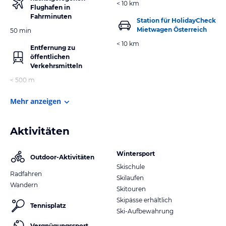
< 10 km
Flughafen in
Fahrminuten
Station für HolidayCheck
Mietwagen Österreich
50 min
< 10 km
Entfernung zu
öffentlichen
Verkehrsmitteln
< 500 m
Mehr anzeigen
Aktivitäten
Wintersport
Outdoor-Aktivitäten
Skischule
Radfahren
Skilaufen
Wandern
Skitouren
Skipässe erhältlich
Tennisplatz
Ski-Aufbewahrung
Vergnügungssport