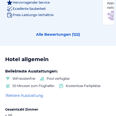
Hervorragender Service
Appar
nette
Exzellente Sauberkeit
Preis-Leistungs-Verhältnis
Alle Bewertungen (
122
)
Hotel allgemein
Beliebteste Ausstattungen:
Wifi kostenfrei
Pool verfügbar
50 Minuten zum Flughafen
Kostenlose Parkplätze
Weitere Ausstattung
Gesamtzahl Zimmer
< 50