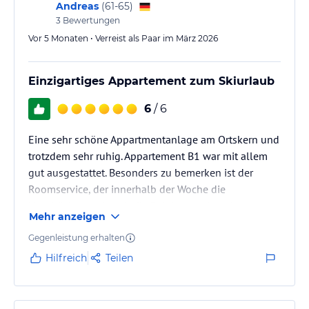
Andreas
(
61-65
)
3
Bewertungen
Vor 5 Monaten • Verreist als Paar im März 2026
Einzigartiges Appartement zum Skiurlaub
6
/ 6
Eine sehr schöne Appartmentanlage am Ortskern und
trotzdem sehr ruhig. Appartement B1 war mit allem
gut ausgestattet. Besonders zu bemerken ist der
Roomservice, der innerhalb der Woche die
Handtücher und auch die Reinigung einmal
Mehr anzeigen
vorgenommen hat.
Gegenleistung erhalten
Hilfreich
Teilen