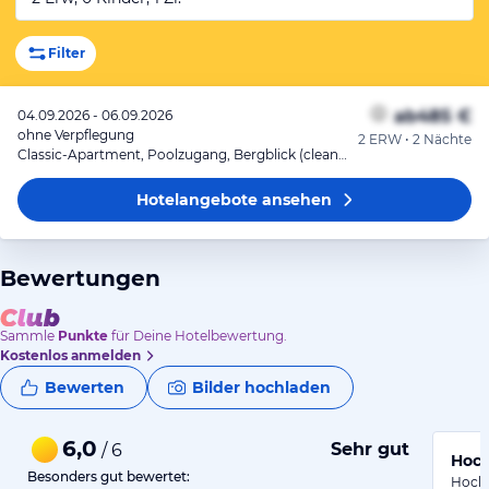
Filter
ab
485 €
04.09.2026 - 06.09.2026
ohne Verpflegung
2 ERW • 2 Nächte
Classic-Apartment, Poolzugang, Bergblick (cleaning fee 105 EUR)
Hotelangebote
ansehen
Bewertungen
Sammle
Punkte
für Deine Hotelbewertung.
Kostenlos anmelden
Bewerten
Bilder hochladen
6,0
Sehr gut
/ 6
Hoch
Besonders gut bewertet:
Hochw