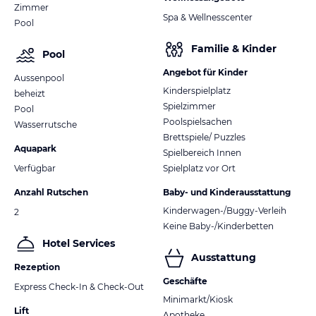
• for each later cancellation 90% of the booked
Zimmer
arrangement will be charged.
Spa & Wellnesscenter
Pool
Familie & Kinder
Kind regards
Pool
Angebot für Kinder
Aussenpool
Kinderspielplatz
beheizt
Spielzimmer
Pool
Poolspielsachen
Wasserrutsche
Brettspiele/ Puzzles
Aquapark
Spielbereich Innen
Verfügbar
Spielplatz vor Ort
Anzahl Rutschen
Baby- und Kinderausstattung
Kinderwagen-/Buggy-Verleih
2
Keine Baby-/Kinderbetten
Hotel Services
Ausstattung
Rezeption
Geschäfte
Express Check-In & Check-Out
Minimarkt/Kiosk
Lift
Apotheke