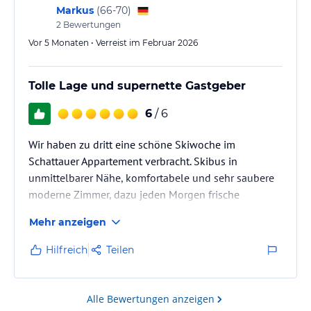
Markus
(
66-70
)
2
Bewertungen
Vor 5 Monaten • Verreist im Februar 2026
Tolle Lage und supernette Gastgeber
6
/ 6
Wir haben zu dritt eine schöne Skiwoche im
Schattauer Appartement verbracht. Skibus in
unmittelbarer Nähe, komfortabele und sehr saubere
moderne Zimmer, dazu jeden Morgen frische
Brötchen geliefert und ein sehr nettes
Mehr anzeigen
Gastgeberehepaar. Was will man mehr. Wir kommen
gerne wieder.
Hilfreich
Teilen
Alle Bewertungen anzeigen