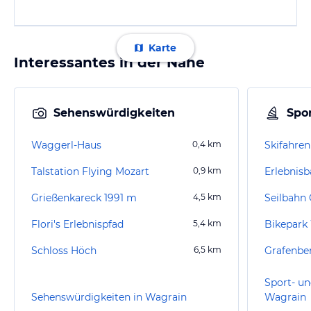
Karte
Interessantes in der Nähe
Sehenswürdigkeiten
Spor
Waggerl-Haus
0,4
km
Skifahren
Talstation Flying Mozart
0,9
km
Grießenkareck 1991 m
4,5
km
Seilbahn 
Flori's Erlebnispfad
5,4
km
Bikepark
Schloss Höch
6,5
km
Grafenbe
Sport- un
Sehenswürdigkeiten in Wagrain
Wagrain