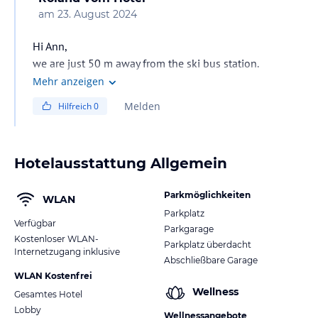
am
23. August 2024
Hi Ann,
we are just 50 m away from the ski bus station.
Free of charge ski busses are circulating in intervals of
Mehr anzeigen
10-15 minutes, the nearest lift station is the Grafenberg
Melden
Hilfreich
0
(600 m away).
We have got 2 different rate types:
Hotelausstattung Allgemein
best FIX booking (10% discount)
Parkmöglichkeiten
• no free of charge cancellation or changing possible
WLAN
Parkplatz
• total amount is due within 10 days after taking out
Verfügbar
Parkgarage
the booking
Kostenloser WLAN-
Parkplatz überdacht
Internetzugang inklusive
Abschließbare Garage
best FLEXIBLE booking
WLAN Kostenfrei
• until 30 days before arrival there are no cancellation
Wellness
Gesamtes Hotel
costs
Lobby
Wellnessangebote