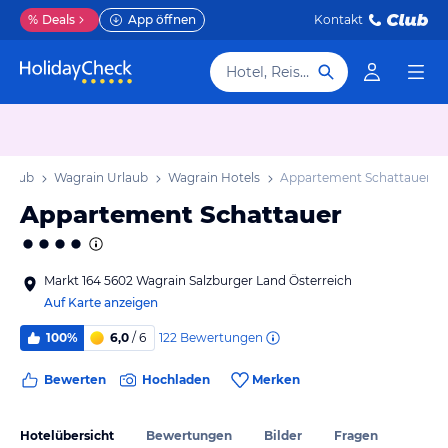
%
Deals
App öffnen
Kontakt
Hotel, Reiseziel
Urlaub
Wagrain Urlaub
Wagrain Hotels
Appartement Schattauer
Appartement Schattauer
Markt 164 5602 Wagrain Salzburger Land Österreich
Auf Karte anzeigen
122
Bewertungen
100%
6,0
/ 6
Bewerten
Hochladen
Merken
Hotelübersicht
Bewertungen
Bilder
Fragen