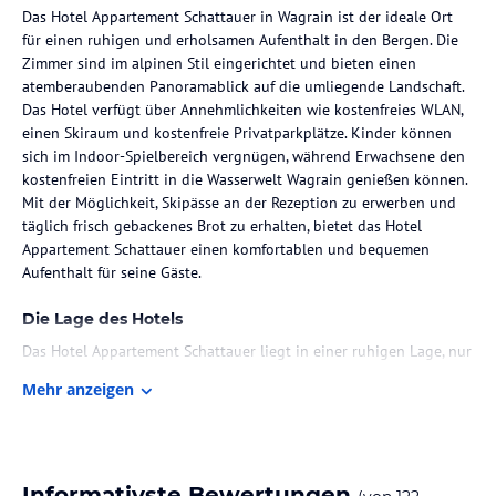
Das Hotel Appartement Schattauer in Wagrain ist der ideale Ort
für einen ruhigen und erholsamen Aufenthalt in den Bergen. Die
Zimmer sind im alpinen Stil eingerichtet und bieten einen
atemberaubenden Panoramablick auf die umliegende Landschaft.
Das Hotel verfügt über Annehmlichkeiten wie kostenfreies WLAN,
einen Skiraum und kostenfreie Privatparkplätze. Kinder können
sich im Indoor-Spielbereich vergnügen, während Erwachsene den
kostenfreien Eintritt in die Wasserwelt Wagrain genießen können.
Mit der Möglichkeit, Skipässe an der Rezeption zu erwerben und
täglich frisch gebackenes Brot zu erhalten, bietet das Hotel
Appartement Schattauer einen komfortablen und bequemen
Aufenthalt für seine Gäste.
Die Lage des Hotels
Das Hotel Appartement Schattauer liegt in einer ruhigen Lage, nur
2 Gehminuten vom Zentrum von Wagrain entfernt. Diese ideale
Mehr anzeigen
Lage ermöglicht es den Gästen, die Annehmlichkeiten der Stadt in
der Nähe zu nutzen und gleichzeitig die Ruhe und Schönheit der
umliegenden Natur zu genießen. Die Berge bieten eine
beeindruckende Kulisse und laden zu Aktivitäten wie Wandern,
Radfahren und Skifahren ein.
Informativste Bewertungen