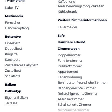
TV-Empfang
Kaffee- und
Teezubereitungsmöglichkeiten
Kabel-TV
Kühlschrank
Multimedia
Weitere Zimmerinformationen
Fernseher
Feuermelder
Handyempfang
Safe
Bettentyp
Haustiere erlaubt
Einzelbett
Doppelbett
Zimmertypen
Kingsize
Doppelzimmer
Stockbett
Familienzimmer
Zustellbares Babybett
Dreibettzimmer
Zustellbett
Appartement
Schlafsofa
Ferienwohnung
Behindertenfreundliche Zimmer
Balkon
Blindengerechte Zimmer
Balkontyp
Rollstuhlgerechte Zimmer
Eigener Balkon
Allergikerzimmer
Terrasse
Schallisolierte Zimmer
Nichtraucherzimmer