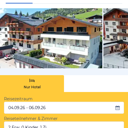
vom Hotelie
Nur Hotel
Reisezeitraum
04.09.26 - 06.09.26
Reiseteilnehmer & Zimmer
2 Erw, 0 Kinder, 1 Zi.