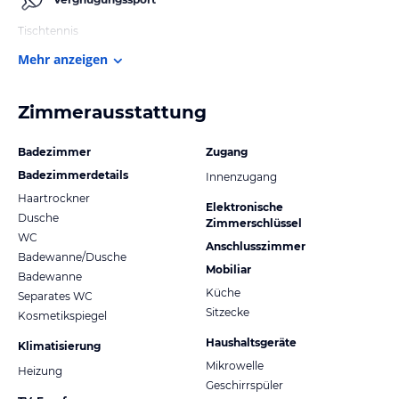
Tischtennis
Mehr anzeigen
Zimmerausstattung
Badezimmer
Zugang
Badezimmerdetails
Innenzugang
Haartrockner
Elektronische
Dusche
Zimmerschlüssel
WC
Anschlusszimmer
Badewanne/Dusche
Mobiliar
Badewanne
Küche
Separates WC
Sitzecke
Kosmetikspiegel
Haushaltsgeräte
Klimatisierung
Mikrowelle
Heizung
Geschirrspüler