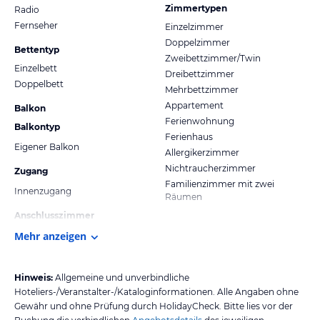
Zimmertypen
Radio
Fernseher
Einzelzimmer
Doppelzimmer
Bettentyp
Zweibettzimmer/Twin
Einzelbett
Dreibettzimmer
Doppelbett
Mehrbettzimmer
Appartement
Balkon
Ferienwohnung
Balkontyp
Ferienhaus
Eigener Balkon
Allergikerzimmer
Nichtraucherzimmer
Zugang
Familienzimmer mit zwei
Innenzugang
Räumen
Anschlusszimmer
Mehr anzeigen
Hinweis:
Allgemeine und unverbindliche
Hoteliers-/Veranstalter-/Kataloginformationen. Alle Angaben ohne
Gewähr und ohne Prüfung durch HolidayCheck. Bitte lies vor der