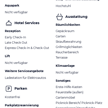
Als besonderes Highlight ist der tägliche Eintritt (3 Stunden) in
Aquapark
Hochstuhl
die Wasserwelt Wagrain für Sie inklusive. Entspannen Sie in der
Nicht verfügbar
großzügigen Badelandschaft und genießen Sie die Zeit zu zweit
Ausstattung
oder mit der Familie.
Hotel Services
Räumlichkeiten
Zudem können Sie alle öffentlichen Verkehrsmittel im Bundesland
Rezeption
Gepäckraum
Salzburg kostenlos nutzen – ideal, um die Region stressfrei und
Garten
Early Check-In
umweltfreundlich zu erkunden.
Skiaufbewahrung
Late Check Out
Grillmöglichkeiten
Express Check-In & Check-Out
Hinweis:
Allgemeine und unverbindliche
Raucherbereich
Hoteliers-/Veranstalter-/Kataloginformationen. Alle Angaben
Lift
Terrasse
ohne Gewähr und ohne Prüfung durch HolidayCheck. Bitte
Nicht verfügbar
lies vor der Buchung die verbindlichen
Angebotsdetails
des
Klimaanlage
jeweiligen Veranstalters.
Weitere Serviceangebote
Nicht verfügbar
Ladestation für Elektroautos
Sonstiges
Erste-Hilfe-Kasten
Parken
Feuerstelle (außen)
Kostenfrei
Gartenmöbel
Picknick Bereich/ Picknick-Platz
Parkplatzreservierung