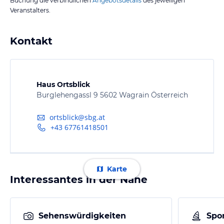
Buchung die verbindlichen
Angebotsdetails
des jeweiligen
Veranstalters.
Kontakt
Haus Ortsblick
Burglehengassl 9 5602 Wagrain Österreich
ortsblick@sbg.at
+43 67761418501
Karte
Interessantes in der Nähe
Sehenswürdigkeiten
Spor