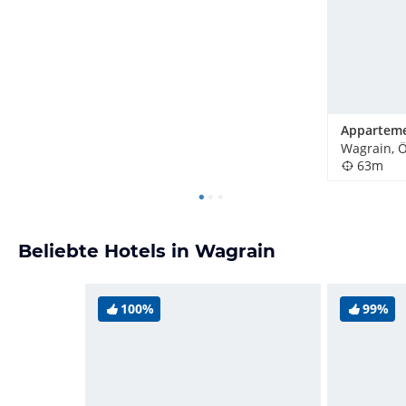
Wagrain, Ö
63m
Beliebte Hotels in Wagrain
100%
99%