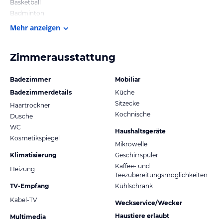
Basketball
Badminton
Mehr anzeigen
Zimmerausstattung
Badezimmer
Mobiliar
Badezimmerdetails
Küche
Sitzecke
Haartrockner
Kochnische
Dusche
WC
Haushaltsgeräte
Kosmetikspiegel
Mikrowelle
Klimatisierung
Geschirrspüler
Kaffee- und
Heizung
Teezubereitungsmöglichkeiten
TV-Empfang
Kühlschrank
Kabel-TV
Weckservice/Wecker
Haustiere erlaubt
Multimedia