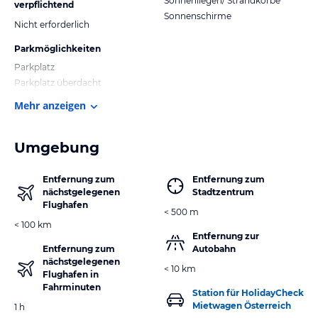
Sonnenliegen/ Strandkörbe
verpflichtend
Sonnenschirme
Nicht erforderlich
Parkmöglichkeiten
Parkplatz
Parkplatz überdacht
Mehr anzeigen
Umgebung
Entfernung zum
Entfernung zum
nächstgelegenen
Stadtzentrum
Flughafen
< 500 m
< 100 km
Entfernung zur
Entfernung zum
Autobahn
nächstgelegenen
< 10 km
Flughafen in
Fahrminuten
Station für HolidayCheck
Mietwagen Österreich
1 h