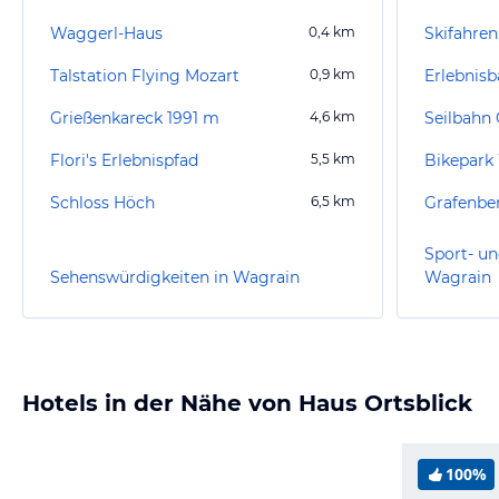
Waggerl-Haus
0,4
km
Skifahren
Talstation Flying Mozart
0,9
km
Grießenkareck 1991 m
4,6
km
Seilbahn 
Flori's Erlebnispfad
5,5
km
Bikepark
Schloss Höch
6,5
km
Grafenbe
Sport- un
Sehenswürdigkeiten in Wagrain
Wagrain
Hotels in der Nähe von Haus Ortsblick
100%