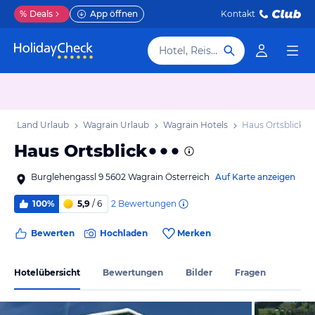
%
Deals
App öffnen
Kontakt
Hotel, Reiseziel
rger Land Urlaub
Wagrain Urlaub
Wagrain Hotels
Haus Ortsblick
Haus Ortsblick
Burglehengassl 9 5602 Wagrain Österreich
Auf Karte anzeigen
2
Bewertungen
100%
5,9
/ 6
Bewerten
Hochladen
Merken
Hotelübersicht
Bewertungen
Bilder
Fragen