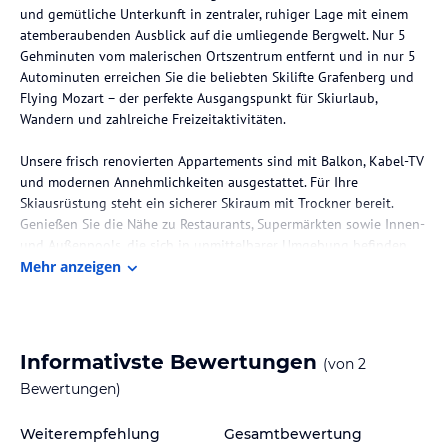
und gemütliche Unterkunft in zentraler, ruhiger Lage mit einem
atemberaubenden Ausblick auf die umliegende Bergwelt. Nur 5
Gehminuten vom malerischen Ortszentrum entfernt und in nur 5
Autominuten erreichen Sie die beliebten Skilifte Grafenberg und
Flying Mozart – der perfekte Ausgangspunkt für Skiurlaub,
Wandern und zahlreiche Freizeitaktivitäten.
Unsere frisch renovierten Appartements sind mit Balkon, Kabel-TV
und modernen Annehmlichkeiten ausgestattet. Für Ihre
Skiausrüstung steht ein sicherer Skiraum mit Trockner bereit.
Genießen Sie die Nähe zu Restaurants, Supermärkten sowie Innen-
und Außenpools, die sich in unmittelbarer Umgebung befinden.
Mehr anzeigen
Kostenlose Carportparkplätze sorgen für stressfreies Parken direkt
am Haus. Außerdem sind die idyllischen Seen der Region und das
bekannte Thermalbad Amadé bequem in 15 Minuten mit dem
Auto erreichbar – ideal für entspannende Ausflüge nach dem
Informativste Bewertungen
(von
2
aktiven Tag in den Bergen.
Bewertungen)
Erleben Sie Ihren unvergesslichen Urlaub im Ferienhaus Ortsblick
in Wagrain – Ihr Rückzugsort inmitten der Salzburger Bergwelt.
Weiterempfehlung
Gesamtbewertung