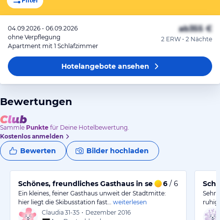
Filter
ab
355 €
04.09.2026 - 06.09.2026
ohne Verpflegung
2 ERW • 2 Nächte
Apartment mit 1 Schlafzimmer
Hotelangebote
ansehen
Bewertungen
Sammle
Punkte
für Deine Hotelbewertung.
Kostenlos anmelden
Bewerten
Bilder hochladen
Schönes, freundliches Gasthaus in sehr guter Lage
6
/ 6
Schö
Ein kleines, feiner Gasthaus unweit der Stadtmitte:
Sehr 
hier liegt die Skibusstation fast…
weiterlesen
ruhig
Claudia
31-35
•
Dezember 2016