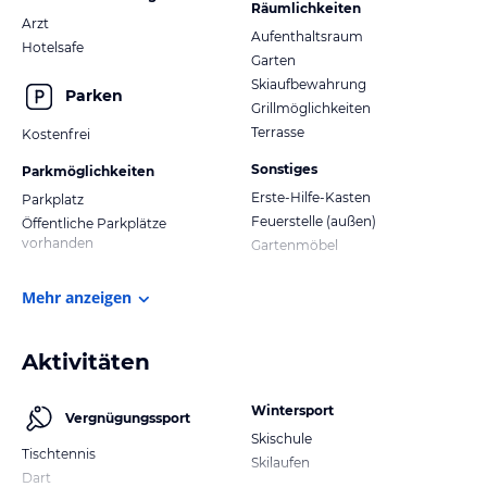
Räumlichkeiten
Arzt
Aufenthaltsraum
Hotelsafe
Garten
Skiaufbewahrung
Parken
Grillmöglichkeiten
Terrasse
Kostenfrei
Sonstiges
Parkmöglichkeiten
Erste-Hilfe-Kasten
Parkplatz
Feuerstelle (außen)
Öffentliche Parkplätze
vorhanden
Gartenmöbel
Mehr anzeigen
Aktivitäten
Wintersport
Vergnügungssport
Skischule
Tischtennis
Skilaufen
Dart