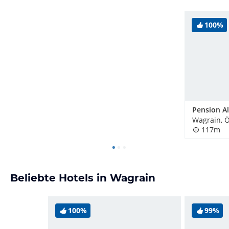
100%
Pension A
Wagrain, Ö
117m
Beliebte Hotels in Wagrain
100%
99%