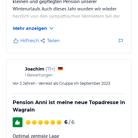
kleinen und gepflegten Pension unserer
Winterurlaub. Auch dieses Jahr wurden wir wieder
herzlich von den sympathischen Vermietern bei der
Anreise begrüßt.
Mehr anzeigen
Die Pension liegt etwas oberhalb des Ortskerns und
hat eine gute Anbindung zum Skibus. Wir hatten ein
Hilfreich
Teilen
6-er Appartement und ein Doppelzimmer gebucht.
Die Zimmer sind zweckmäßig eingerichtet. Tolle
Betten, schöne neue Bäder und eine bemerkenswerte
Sauberkeit sind gegeben. Wie immer haben wir uns in
Joachim
(
71+
)
der sehr familiär…
1
Bewertungen
Vor 2 Jahren • Verreist als Gruppe im September 2023
Pension Anni ist meine neue Topadresse in
Wagrain
6
/ 6
Optimal zentrale Lage