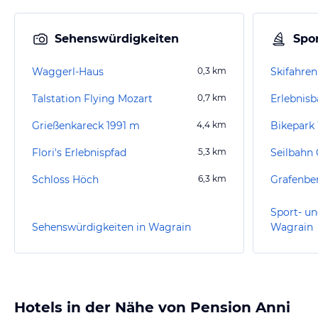
Sehenswürdigkeiten
Spor
Waggerl-Haus
0,3
km
Skifahren
Talstation Flying Mozart
0,7
km
Grießenkareck 1991 m
4,4
km
Bikepark
Flori's Erlebnispfad
5,3
km
Seilbahn 
Schloss Höch
6,3
km
Grafenbe
Sport- un
Sehenswürdigkeiten in Wagrain
Wagrain
Hotels in der Nähe von Pension Anni