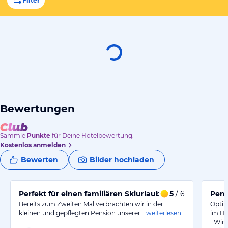
Filter
Bewertungen
Sammle
Punkte
für Deine Hotelbewertung.
Kostenlos anmelden
Bewerten
Bilder hochladen
Perfekt für einen familiären Skiurlaub
5
/ 6
Pens
Bereits zum Zweiten Mal verbrachten wir in der
Optim
kleinen und gepflegten Pension unserer…
weiterlesen
im H
+Wint