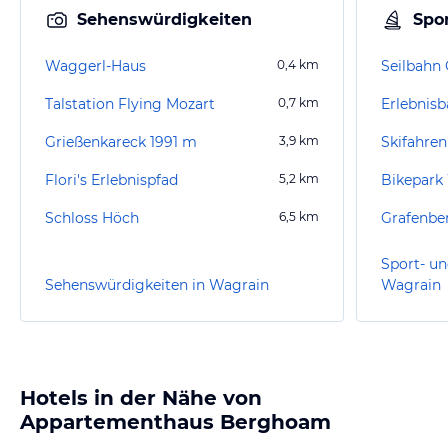
Sehenswürdigkeiten
Spor
Waggerl-Haus
0,4
km
Seilbahn 
Talstation Flying Mozart
0,7
km
Grießenkareck 1991 m
3,9
km
Skifahren
Flori's Erlebnispfad
5,2
km
Bikepark
Schloss Höch
6,5
km
Grafenbe
Sport- un
Sehenswürdigkeiten in Wagrain
Wagrain
Hotels in der Nähe von
Appartementhaus Berghoam