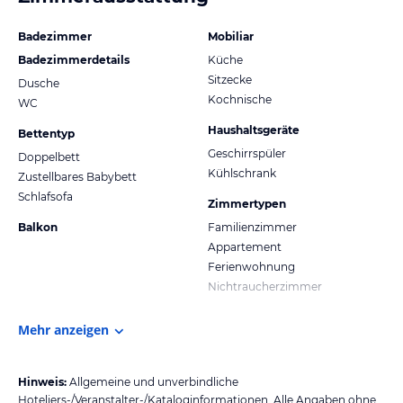
Badezimmer
Mobiliar
Badezimmerdetails
Küche
Sitzecke
Dusche
Kochnische
WC
Haushaltsgeräte
Bettentyp
Geschirrspüler
Doppelbett
Kühlschrank
Zustellbares Babybett
Schlafsofa
Zimmertypen
Balkon
Familienzimmer
Appartement
Ferienwohnung
Nichtraucherzimmer
Mehr anzeigen
Hinweis:
Allgemeine und unverbindliche
Hoteliers-/Veranstalter-/Kataloginformationen. Alle Angaben ohne