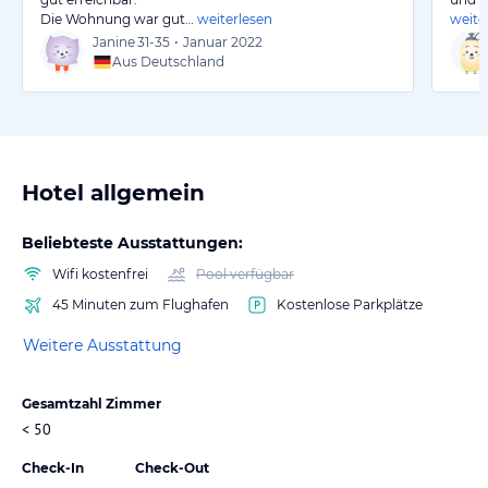
Die Wohnung war gut…
weiterlesen
weite
Janine
31-35
•
Januar 2022
Aus Deutschland
Hotel allgemein
Beliebteste Ausstattungen:
Wifi kostenfrei
Pool verfügbar
45 Minuten zum Flughafen
Kostenlose Parkplätze
Weitere Ausstattung
Gesamtzahl Zimmer
< 50
Check-In
Check-Out