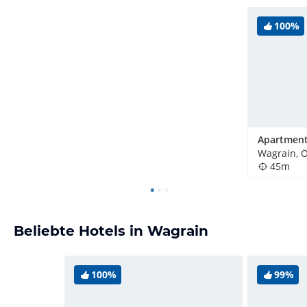
100%
Wagrain, Ö
45m
Beliebte Hotels in Wagrain
100%
99%