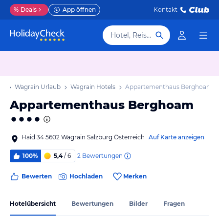
%
Deals
App öffnen
Kontakt
Hotel, Reiseziel
ub
Wagrain Urlaub
Wagrain Hotels
Appartementhaus Berghoam
Appartementhaus Berghoam
Haid 34 5602 Wagrain Salzburg Österreich
Auf Karte anzeigen
2
Bewertungen
100%
5,4
/ 6
Bewerten
Hochladen
Merken
Hotelübersicht
Bewertungen
Bilder
Fragen