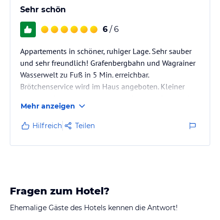
Sehr schön
6
/ 6
Appartements in schöner, ruhiger Lage. Sehr sauber
und sehr freundlich! Grafenbergbahn und Wagrainer
Wasserwelt zu Fuß in 5 Min. erreichbar.
Brötchenservice wird im Haus angeboten. Kleiner
Urlauber-Sparmarkt in der Nähe. Schöner Blick auf
Mehr anzeigen
die umliegenden Berge. Es hat uns sehr gut gefallen
und wir kommen gerne wieder!
Hilfreich
Teilen
Fragen zum Hotel?
Ehemalige Gäste des Hotels kennen die Antwort!