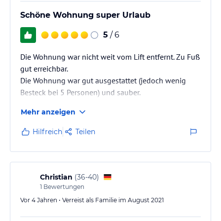
Bademäntel und verschiedene Aufgussaromen) zur Verfügung.
Schöne Wohnung super Urlaub
Sonstige Einrichtungen und Services
5
/ 6
Gerne können täglich frische Brötchen vom örtlichen Bäcker
bestellen werden. Es stehen kostenlose Parkplätze zur Verfügung,
Die Wohnung war nicht weit vom Lift entfernt. Zu Fuß
welche nicht reserviert werden müssen.
gut erreichbar.
Hinweis:
Allgemeine und unverbindliche
Die Wohnung war gut ausgestattet (jedoch wenig
Hoteliers-/Veranstalter-/Kataloginformationen. Alle Angaben
Besteck bei 5 Personen) und sauber.
ohne Gewähr und ohne Prüfung durch HolidayCheck. Bitte
lies vor der Buchung die verbindlichen
Angebotsdetails
des
Mehr anzeigen
jeweiligen Veranstalters.
Hilfreich
Teilen
Christian
(
36-40
)
1
Bewertungen
Vor 4 Jahren • Verreist als Familie im August 2021