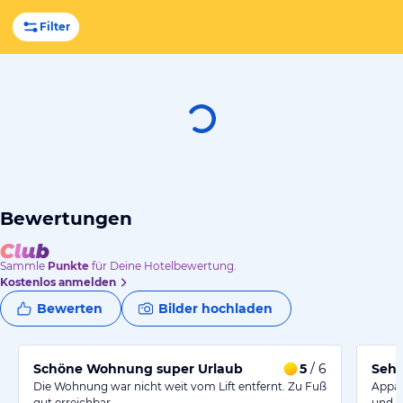
Filter
Bewertungen
Sammle
Punkte
für Deine Hotelbewertung.
Kostenlos anmelden
Bewerten
Bilder hochladen
Schöne Wohnung super Urlaub
5
/ 6
Sehr
Die Wohnung war nicht weit vom Lift entfernt. Zu Fuß
Appar
gut erreichbar.
und s