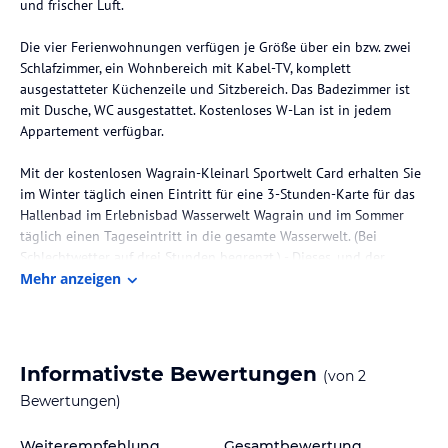
und frischer Luft.
Die vier Ferienwohnungen verfügen je Größe über ein bzw. zwei
Schlafzimmer, ein Wohnbereich mit Kabel-TV, komplett
ausgestatteter Küchenzeile und Sitzbereich. Das Badezimmer ist
mit Dusche, WC ausgestattet. Kostenloses W-Lan ist in jedem
Appartement verfügbar.
Mit der kostenlosen Wagrain-Kleinarl Sportwelt Card erhalten Sie
im Winter täglich einen Eintritt für eine 3-Stunden-Karte für das
Hallenbad im Erlebnisbad Wasserwelt Wagrain und im Sommer
täglich einen Tageseintritt in die gesamte Wasserwelt. (Bei
Schlechtwetter auf drei Stunden begrenzt.) - Dieses, und der
öffentliche Tennisplatz liegen nur 400 m vom Berghoam entfernt.
Mehr anzeigen
Diverse Supermärkte und Restaurants erreichen Sie nach 5
Gehminuten.
Die Lage des Hotels
Informativste Bewertungen
(von
2
Von der Haltestelle des kostenfreien Skibusses trennen Sie nur
Bewertungen)
300 m, von welcher Sie mit 4 Skishuttles alle 10 Minuten zu den
Skiliften des Skigebiets Flachau - Wagrain - St. Johann des
Weiterempfehlung
Gesamtbewertung