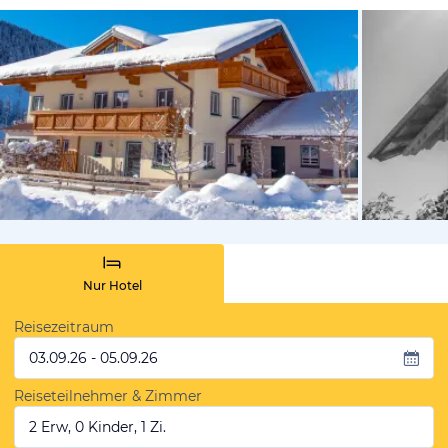
vom Hotelie
Nur Hotel
Reisezeitraum
03.09.26 - 05.09.26
Reiseteilnehmer & Zimmer
2 Erw, 0 Kinder, 1 Zi.