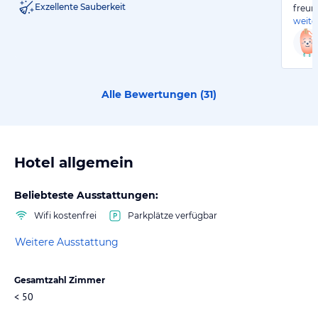
Exzellente Sauberkeit
freun
weite
Alle Bewertungen (
31
)
Hotel allgemein
Beliebteste Ausstattungen:
Wifi kostenfrei
Parkplätze verfügbar
Weitere Ausstattung
Gesamtzahl Zimmer
< 50