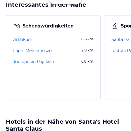
Interessantes in der Nähe
Sehenswürdigkeiten
Spor
Arktikum
0,6
km
Santa Pa
Lapin Metsämuseo
2,9
km
Raitola 
Joulupukin Pajakylä
6,8
km
Hotels in der Nähe von Santa's Hotel
Santa Claus