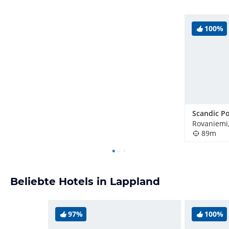
100%
Scandic Po
Rovaniemi,
89m
Beliebte Hotels in Lappland
97%
100%