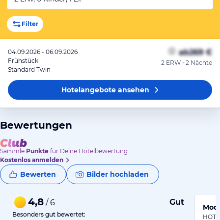
Filter
ab
269 €
04.09.2026 - 06.09.2026
Frühstück
2 ERW • 2 Nächte
Standard Twin
Hotelangebote
ansehen
Bewertungen
Sammle
Punkte
für Deine Hotelbewertung.
Kostenlos anmelden
Bewerten
Bilder hochladen
4,8
Gut
/ 6
Mode
Besonders gut bewertet:
HOTEL