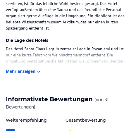
servieren, ist für das leibliche Wohl bestens gesorgt. Das Hotel
verfügt außerdem über eine Sauna und das freundliche Personal
organisiert gerne Ausflüge in die Umgebung. Ein Highlight ist das
beliebte Wissenschaftsmuseum Arktikum, das nur einen kurzen
Spaziergang entfernt ist.
Die Lage des Hotels
Das Hotel Santa Claus liegt in zentraler Lage in Rovaniemi und ist
nur eine kurze Fahrt vom Weihnachtsmanndorf entfernt. Die
Umgebung bietet zahlreiche Aktivitäten wie Schneemobil-, Rentier-
und Huskyfahrten. Das Wissenschaftsmuseum Arktikum ist
Mehr anzeigen
ebenfalls in der Nähe und einen Besuch wert.
Zimmer / Unterbringung im Hotel
Die Zimmer im Hotel Santa Claus sind geräumig und gut
Informativste Bewertungen
(von
31
ausgestattet. Sie verfügen über eine Klimaanlage, einen TV, eine
Minibar, einen Wasserkocher und ein Bügeleisen/-brett. Die
Bewertungen)
Badezimmer sind modern und bieten eine Dusche und eine
Badewanne. Die meisten Zimmer haben eine Deckenhöhe von 3,5
Weiterempfehlung
Gesamtbewertung
Metern.