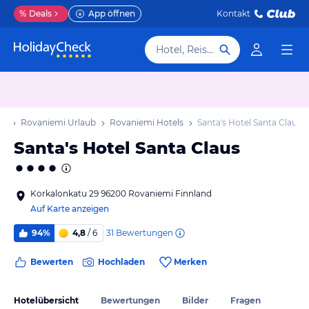
%
Deals
App öffnen
Kontakt
Hotel, Reiseziel
ub
Rovaniemi Urlaub
Rovaniemi Hotels
Santa's Hotel Santa Claus
Santa's Hotel Santa Claus
Korkalonkatu 29 96200 Rovaniemi Finnland
Auf Karte anzeigen
31
Bewertungen
94%
4,8
/ 6
Bewerten
Hochladen
Merken
Hotelübersicht
Bewertungen
Bilder
Fragen