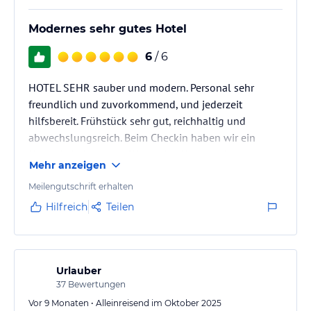
verbindlichen
Angebotsdetails
des jeweiligen Veranstalters.
Modernes sehr gutes Hotel
6
/ 6
HOTEL SEHR sauber und modern. Personal sehr
freundlich und zuvorkommend, und jederzeit
hilfsbereit. Frühstück sehr gut, reichhaltig und
abwechslungsreich. Beim Checkin haben wir ein
Upgrade bekommen. Werde das Hotel weiter
Mehr anzeigen
empfehlen.
Meilengutschrift erhalten
Hilfreich
Teilen
Urlauber
37
Bewertungen
Vor 9 Monaten • Alleinreisend im Oktober 2025