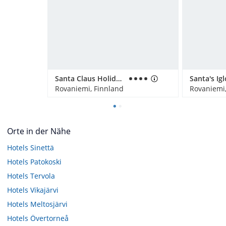
Santa Claus Holiday Village
Rovaniemi, Finnland
Rovaniemi,
Orte in der Nähe
Hotels
Sinettä
Hotels
Patokoski
Hotels
Tervola
Hotels
Vikajärvi
Hotels
Meltosjärvi
Hotels
Övertorneå