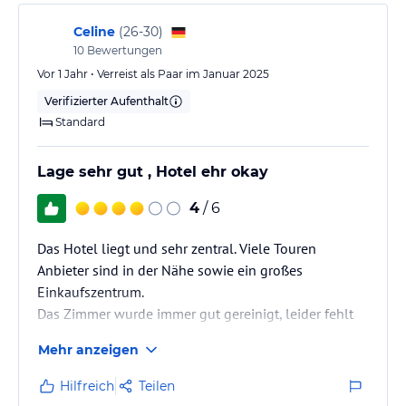
Celine
(
26-30
)
10
Bewertungen
Vor 1 Jahr • Verreist als Paar im Januar 2025
Verifizierter Aufenthalt
Standard
Lage sehr gut , Hotel ehr okay
4
/ 6
Das Hotel liegt und sehr zentral. Viele Touren
Anbieter sind in der Nähe sowie ein großes
Einkaufszentrum.
Das Zimmer wurde immer gut gereinigt, leider fehlt
wirklich ein Kleiderschrank (in einem winterhotel
Mehr anzeigen
wirklich sehr schlecht).
Frühstück war okay. Wir würden nur rein zum
Hilfreich
Teilen
übernachten wieder kommen da es mit das