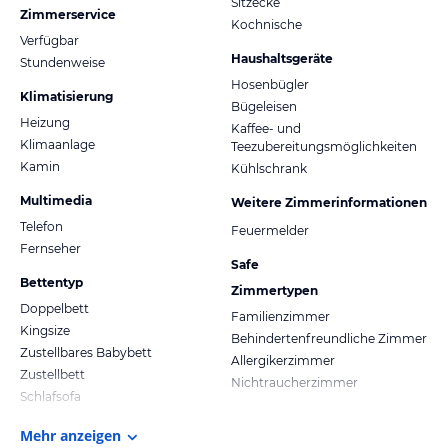
Sitzecke
Zimmerservice
Kochnische
Verfügbar
Haushaltsgeräte
Stundenweise
Hosenbügler
Klimatisierung
Bügeleisen
Heizung
Kaffee- und
Klimaanlage
Teezubereitungsmöglichkeiten
Kamin
Kühlschrank
Multimedia
Weitere Zimmerinformationen
Telefon
Feuermelder
Fernseher
Safe
Bettentyp
Zimmertypen
Doppelbett
Familienzimmer
Kingsize
Behindertenfreundliche Zimmer
Zustellbares Babybett
Allergikerzimmer
Zustellbett
Nichtraucherzimmer
Schlafsofa
Mehr anzeigen