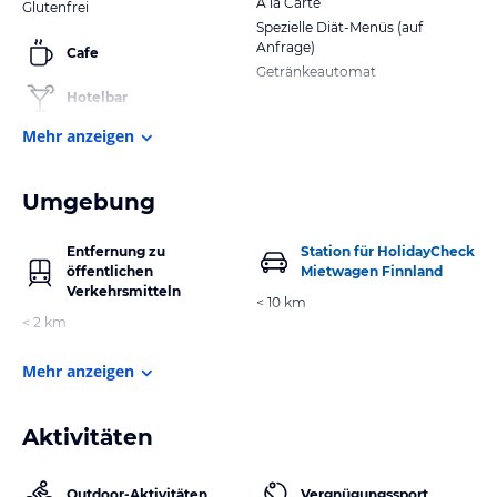
A la Carte
Glutenfrei
Spezielle Diät-Menüs (auf
Anfrage)
Cafe
Getränkeautomat
Hotelbar
Mehr anzeigen
Umgebung
Entfernung zu
Station für HolidayCheck
öffentlichen
Mietwagen Finnland
Verkehrsmitteln
< 10 km
< 2 km
Mehr anzeigen
Aktivitäten
Outdoor-Aktivitäten
Vergnügungssport