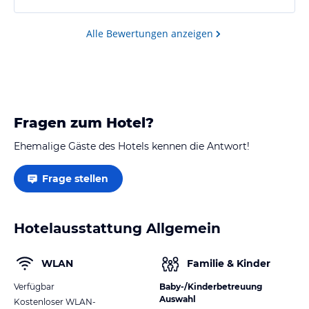
günstigste war hier in der Region.
Überall steht schöne Weihnachtsdeko 😄
Alle Bewertungen anzeigen
Fragen zum Hotel?
Ehemalige Gäste des Hotels kennen die Antwort!
Frage stellen
Hotelausstattung Allgemein
WLAN
Familie & Kinder
Verfügbar
Baby-/Kinderbetreuung
Auswahl
Kostenloser WLAN-