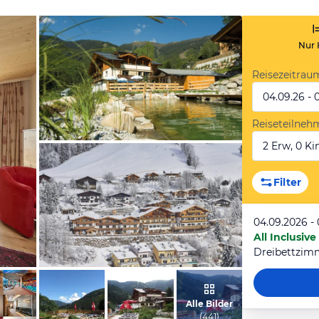
Nur 
Reisezeitrau
04.09.26 - 
Reiseteilneh
2 Erw, 0 Kin
vom Hotelier, Oktober 2016
Filter
04.09.2026 -
All Inclusive
Dreibettzim
vom Hotelier, Oktober 2016
Alle Bilder
(
441
)