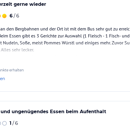
erzeit gerne wieder
6
/ 6
 an den Bergbahnen und der Ort ist mit dem Bus sehr gut zu erreich
 Beim Essen gibt es 3 Gerichte zur Auswahl (1 Fleisch - 1 Fisch- un
it Nudeln, Soße, meist Pommes Wúrstl und einiges mehr. Zuvor Su
Alles sehr lecker.
die Bergbahnen, Schifffahrt, Eintritt ins Bad und vieles mehr mit d
r…
nkte erhalten
len
r und ungenügendes Essen beim Aufenthalt
1
/ 6