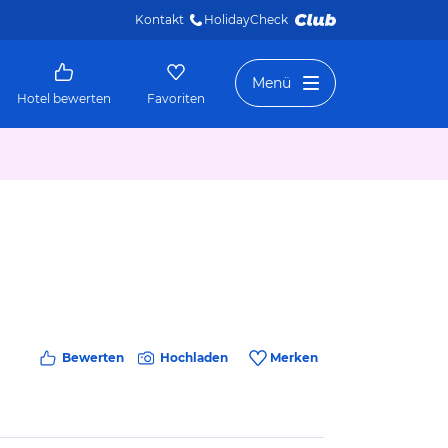
Kontakt
HolidayCheck 
Menü
Hotel bewerten
Favoriten
Bewerten
Hochladen
Merken