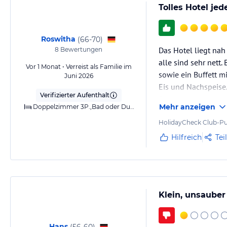
Tolles Hotel jed
Roswitha
(
66-70
)
Das Hotel liegt nah
8
Bewertungen
alle sind sehr nett.
Vor 1 Monat • Verreist als Familie im
sowie ein Buffett m
Juni 2026
Eis und Nachspeise. 
Verifizierter Aufenthalt
Das beste ist, dass 
Mehr anzeigen
Doppelzimmer 3P.,Bad oder Dusche,Balkon o. Terrasse
Das Bad ist suuupe
HolidayCheck Club-Pu
Hilfreich
Tei
Klein, unsaube
Hans
(
56-60
)