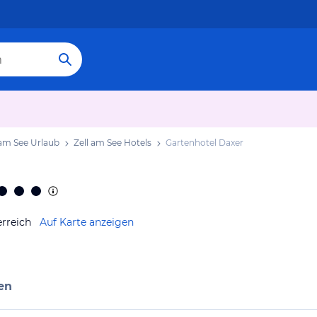
 am See Urlaub
Zell am See Hotels
Gartenhotel Daxer
erreich
Auf Karte anzeigen
en