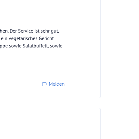
en. Der Service ist sehr gut,
d ein vegetarisches Gericht
ppe sowie Salatbuffett, sowie
er Sommer Card kostenfrei ist.
Melden