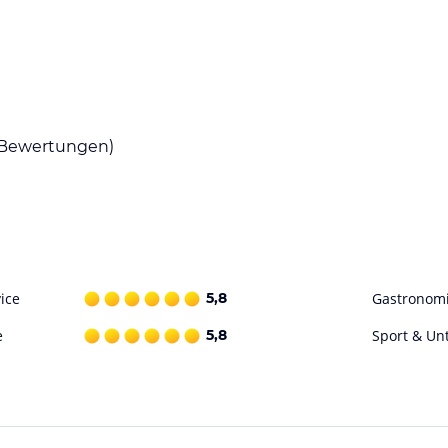
es Frühstücksbuffet und ein 4-Gang-Menüwahl für
en und ausgewählte lokale alkoholfreie
ich werden Themenbuffets und ein Salatbuffet
Bewertungen)
 im Hallenbad schwimmen. Der Wellnessbereich
 Sauna. Zusätzlich gibt es einen Spielplatz für
ohne Gewähr. Bitte lies vor der Buchung die
ice
5,8
Gastronom
e
5,8
Sport & Un