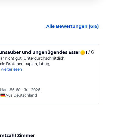
Alle Bewertungen (
616
)
, unsauber und ungenügendes Essen beim Aufenthalt
1
/ 6
Familienfre
ar nicht gut. Unterdurchschnittlich.
Sehr gepflegtes
ck: Brötchen papich, labrig,
freundlich. Wi
weiterlesen
Hans
56-60
•
Juli 2026
Nicole
Aus Deutschland
Aus
mtzahl Zimmer