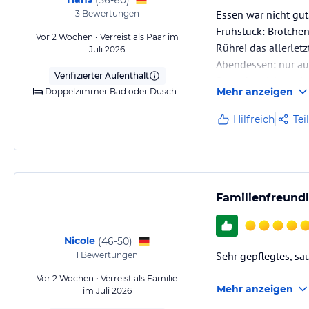
Essen war nicht gut.
3
Bewertungen
Frühstück: Brötchen
Vor 2 Wochen • Verreist als Paar im
Rührei das allerletz
Juli 2026
Abendessen: nur au
Verifizierter Aufenthalt
Saunabereich: meis
Mehr anzeigen
Doppelzimmer Bad oder Dusche Balkon o. Terrasse
Das DZ das wir bek
Stress dann doch e
Hilfreich
Tei
Familienfreundl
Nicole
(
46-50
)
Sehr gepflegtes, sau
1
Bewertungen
Vor 2 Wochen • Verreist als Familie
Mehr anzeigen
im Juli 2026