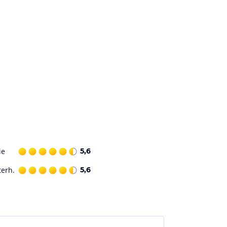
ie
5,6
terh.
5,6