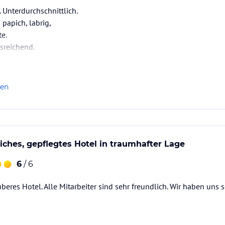
 Unterdurchschnittlich.
 papich, labrig,
te.
sreichend.
tens nach kurzer Zeit keine Handtücher mehr da. Kümmert auch ke
ommen haben war so eng und klein und unsauber, dass wir nach 
in anderes kekommen haben. Umziehen nach einem Tag im Urlaub b
len
iches, gepflegtes Hotel in traumhafter Lage
6
/ 6
beres Hotel. Alle Mitarbeiter sind sehr freundlich. Wir haben uns 