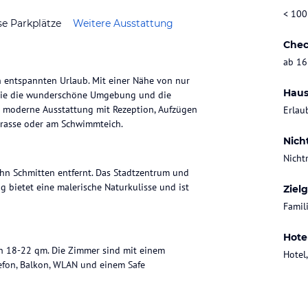
< 100
se Parkplätze
Weitere Ausstattung
Chec
ab 16
en entspannten Urlaub. Mit einer Nähe von nur
Haus
Sie die wunderschöne Umgebung und die
e moderne Ausstattung mit Rezeption, Aufzügen
Erlau
rrasse oder am Schwimmteich.
Nich
Nicht
ahn Schmitten entfernt. Das Stadtzentrum und
 bietet eine malerische Naturkulisse und ist
Ziel
Famil
Hote
on 18-22 qm. Die Zimmer sind mit einem
Hotel,
lefon, Balkon, WLAN und einem Safe