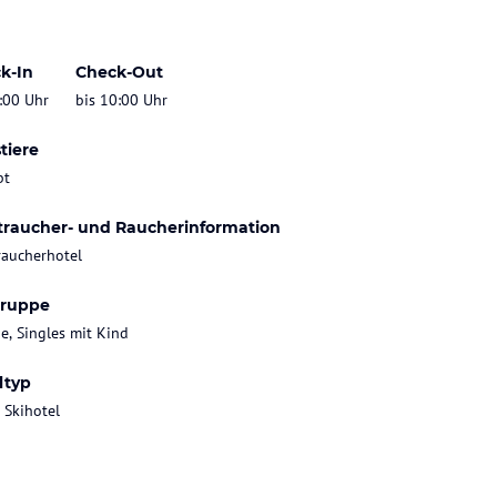
k-In
Check-Out
:00 Uhr
bis 10:00 Uhr
tiere
bt
traucher- und Raucherinformation
raucherhotel
gruppe
ie, Singles mit Kind
ltyp
 Skihotel