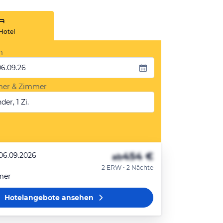
Hotel
m
06.09.26
mer & Zimmer
der, 1 Zi.
454 €
 06.09.2026
ab
2 ERW • 2 Nächte
mer
Hotelangebote
ansehen