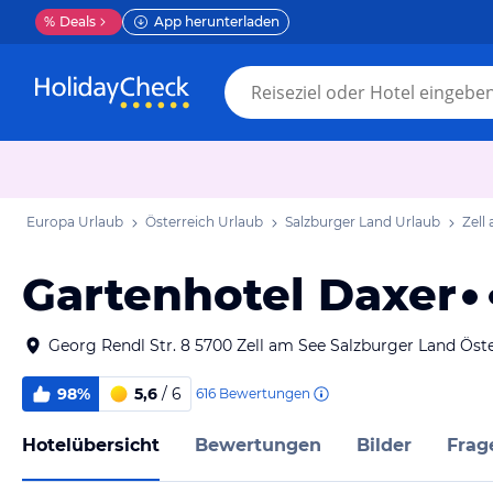
%
Deals
App herunterladen
Europa Urlaub
Österreich Urlaub
Salzburger Land Urlaub
Zell
Gartenhotel Daxer
Georg Rendl Str. 8 5700 Zell am See Salzburger Land Öst
98%
5,6
/ 6
616
Bewertungen
Hotelübersicht
Bewertungen
Bilder
Frag