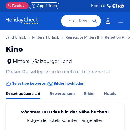
%
Deals
App öffnen
Kontakt
Hotel, Reiseziel
ger Land Urlaub
Mittersill Urlaub
Reisetipps Mittersill
Reisetipp Kino
Kino
Mittersill/Salzburger Land
Dieser Reisetipp wurde noch nicht bewertet.
Reisetipp bewerten
Bilder hochladen
Reisetippübersicht
Bewertungen
Bilder
Hotels
Möchtest Du Urlaub in der Nähe buchen?
Folgende Hotels könnten Dir gefallen