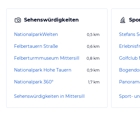
Sehenswürdigkeiten
Spor
NationalparkWelten
0,5
km
Felbertauern Straße
Erlebnisfr
0,6
km
Felberturmmuseum Mittersill
Golfclub M
0,8
km
Nationalpark Hohe Tauern
Bogendor
0,9
km
Nationalpark 360°
Panoram
1,7
km
Sehenswürdigkeiten in Mittersill