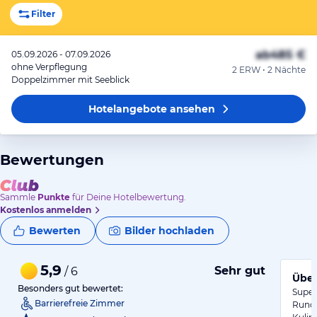
Filter
ab
485 €
05.09.2026 - 07.09.2026
ohne Verpflegung
2 ERW • 2 Nächte
Doppelzimmer mit Seeblick
Hotelangebote
ansehen
Bewertungen
Sammle
Punkte
für Deine Hotelbewertung.
Kostenlos anmelden
Bewerten
Bilder hochladen
5,9
Sehr gut
/ 6
Über
Besonders gut bewertet:
Super
Barrierefreie Zimmer
Rundu