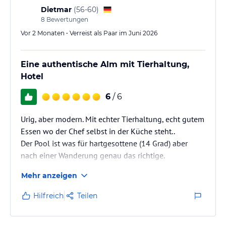
Motorikspielen
Dietmar
(
56-60
)
8
Bewertungen
> Freizeit-Raum mit Tischtennis und Kicker - nicht nur für die
kleinen Gäste!
Vor 2 Monaten • Verreist als Paar im Juni 2026
> Depot für Ihre Sportausrüstung (Skier, Schuhe, Bikes, etc.) mit
Eine authentische Alm mit Tierhaltung,
beheizten, verschließbaren Spinds für jedes Zimmer
Hotel
> Parkplätze direkt am Hotel (kostenlos)
6
/ 6
> einziges Berghotel mit asphaltierter Zufahrtsstraße (3 km zum
Zentrum, 800 m zur Talstation der Schmitten Bergbahn)
Urig, aber modern. Mit echter Tierhaltung, echt gutem
- im Winter bei jedem Wetter stets geräumt, gut zu erreichen mit
Essen wo der Chef selbst in der Küche steht..
dem PKW
Der Pool ist was für hartgesottene (14 Grad) aber
nach einer Wanderung genau das richtige.
> Gratis WLAN im gesamten Hotel
Mehr anzeigen
> kostenloser Transfer bei An- und Abreise vom Bahnhof Zell am
See
Hilfreich
Teilen
> Ladestation für E-Autos ( € 0,80 per KW)