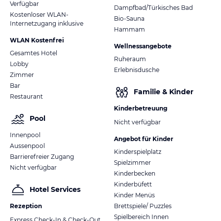
Verfügbar
Dampfbad/Türkisches Bad
Kostenloser WLAN-
Bio-Sauna
Internetzugang inklusive
Hammam
WLAN Kostenfrei
Wellnessangebote
Gesamtes Hotel
Ruheraum
Lobby
Erlebnisdusche
Zimmer
Bar
Familie & Kinder
Restaurant
Kinderbetreuung
Pool
Nicht verfügbar
Innenpool
Angebot für Kinder
Aussenpool
Kinderspielplatz
Barrierefreier Zugang
Spielzimmer
Nicht verfügbar
Kinderbecken
Kinderbüfett
Hotel Services
Kinder Menüs
Rezeption
Brettspiele/ Puzzles
Spielbereich Innen
Express Check-In & Check-Out