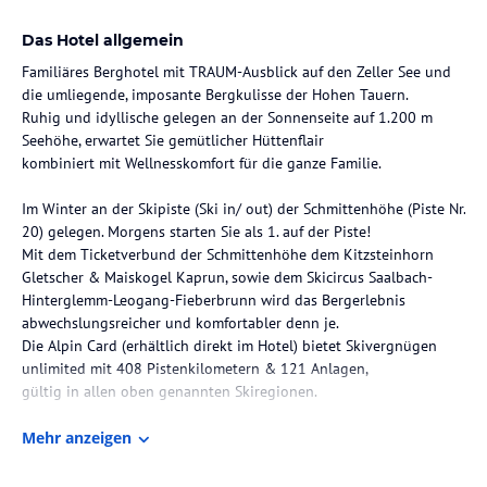
Das Hotel allgemein
Familiäres Berghotel mit TRAUM-Ausblick auf den Zeller See und
die umliegende, imposante Bergkulisse der Hohen Tauern.
Ruhig und idyllische gelegen an der Sonnenseite auf 1.200 m
Seehöhe, erwartet Sie gemütlicher Hüttenflair
kombiniert mit Wellnesskomfort für die ganze Familie.
Im Winter an der Skipiste (Ski in/ out) der Schmittenhöhe (Piste Nr.
20) gelegen. Morgens starten Sie als 1. auf der Piste!
Mit dem Ticketverbund der Schmittenhöhe dem Kitzsteinhorn
Gletscher & Maiskogel Kaprun, sowie dem Skicircus Saalbach-
Hinterglemm-Leogang-Fieberbrunn wird das Bergerlebnis
abwechslungsreicher und komfortabler denn je.
Die Alpin Card (erhältlich direkt im Hotel) bietet Skivergnügen
unlimited mit 408 Pistenkilometern & 121 Anlagen,
gültig in allen oben genannten Skiregionen.
Entspannen Sie in unserer Wellness-Alm mit finnischer Sauna, Bio-
Mehr anzeigen
Infrarotsauna und Dampfbad,
sowie großzügigen Ruheraum mit herrlichem Panoramablick auf