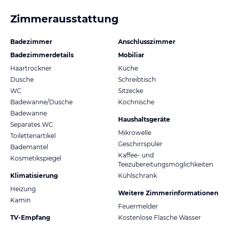
Zimmerausstattung
Badezimmer
Anschlusszimmer
Badezimmerdetails
Mobiliar
Haartrockner
Küche
Dusche
Schreibtisch
WC
Sitzecke
Badewanne/Dusche
Kochnische
Badewanne
Haushaltsgeräte
Separates WC
Mikrowelle
Toilettenartikel
Geschirrspüler
Bademantel
Kaffee- und
Kosmetikspiegel
Teezubereitungsmöglichkeiten
Klimatisierung
Kühlschrank
Heizung
Weitere Zimmerinformationen
Kamin
Feuermelder
TV-Empfang
Kostenlose Flasche Wasser