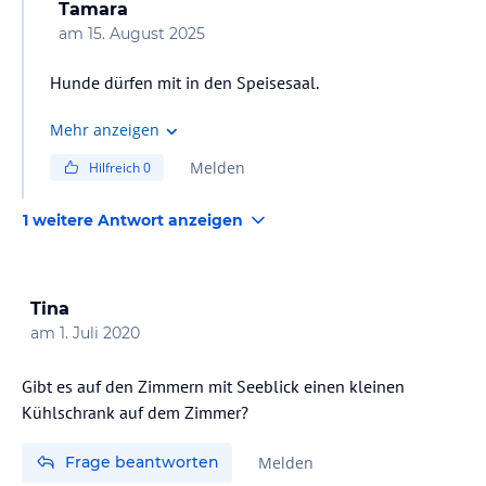
lies vor der Buchung die verbindlichen
Angebotsdetails
des
Tamara
jeweiligen Veranstalters.
am
15. August 2025
Hunde dürfen mit in den Speisesaal.
Mehr anzeigen
Melden
Hilfreich
0
1 weitere Antwort anzeigen
Tina
am
1. Juli 2020
Gibt es auf den Zimmern mit Seeblick einen kleinen
Kühlschrank auf dem Zimmer?
Frage beantworten
Melden