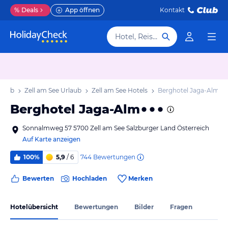
%
Deals
App öffnen
Kontakt
Hotel, Reiseziel
rlaub
Zell am See Urlaub
Zell am See Hotels
Berghotel Jaga-Alm
Berghotel Jaga-Alm
Sonnalmweg 57 5700 Zell am See Salzburger Land Österreich
Auf Karte anzeigen
744
Bewertungen
100%
5,9
/ 6
Bewerten
Hochladen
Merken
Hotelübersicht
Bewertungen
Bilder
Fragen