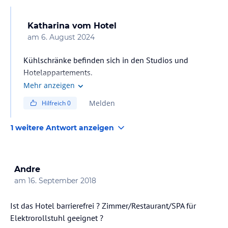
Katharina
vom Hotel
am
6. August 2024
Kühlschränke befinden sich in den Studios und
Hotelappartements.
Die Doppelzimmer verfügen über keine Kühlschränke
Mehr anzeigen
Melden
Hilfreich
0
1 weitere Antwort anzeigen
Andre
am
16. September 2018
Ist das Hotel barrierefrei ? Zimmer/Restaurant/SPA für
Elektrorollstuhl geeignet ?