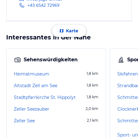
+43 6542 72969
Karte
Interessantes in der Nähe
Sehenswürdigkeiten
Spor
Heimatmuseum
1,8
km
Skifahren
Altstadt Zell am See
1,8
km
Strandba
Stadtpfarrkirche St. Hippolyt
1,8
km
Schmitte
Zeller Seezauber
2,0
km
Glocknerb
Zeller See
2,1
km
Schmitt
Sport- un