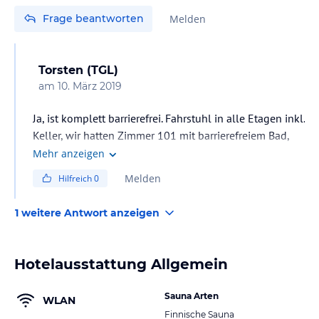
Frage beantworten
Melden
Torsten (TGL)
am
10. März 2019
Ja, ist komplett barrierefrei. Fahrstuhl in alle Etagen inkl.
Keller, wir hatten Zimmer 101 mit barrierefreiem Bad,
sehr groß und aus meiner Sicht mit allem erforderlichen
Mehr anzeigen
wie rollstuhlgerechte Dusche oder Haltegriffe
Melden
Hilfreich
0
ausgestattet, es gibt wohl auch noch mehr so
ausgestattete Zimmer
1 weitere Antwort anzeigen
Hotelausstattung Allgemein
Sauna Arten
WLAN
Finnische Sauna