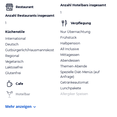
Anzahl Hotelbars insgesamt
Restaurant
1
Anzahl Restaurants insgesamt
1
Verpflegung
Küchenstile
Nur Übernachtung
Frühstück
International
Halbpension
Deutsch
All Inclusive
Gutbürgerlich/Hausmannskost
Mittagessen
Regional
Abendessen
Vegetarisch
Themen-Abende
Laktosefrei
Spezielle Diät-Menüs (auf
Glutenfrei
Anfrage)
Getränkeautomat
Cafe
Lunchpakete
Allergiker Speisen
Hotelbar
Mehr anzeigen