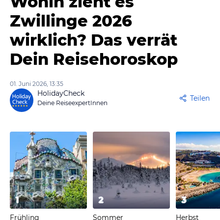
Wohin zieht es
Zwillinge 2026
wirklich? Das verrät
Dein Reisehoroskop
01. Juni 2026, 13:35
HolidayCheck
Teilen
Deine ReiseexpertInnen
1
2
3
Frühling
Sommer
Herbst