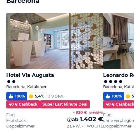
Barcelona
Hotel Via Augusta
Leonardo Roya
Barcelona, Katalonien
Barcelona, Katalon
100
%
5,4
/
6
100
%
5,6
/
319 Bew.
40 € Cashback
Super Last Minute Deal
40 € Cashback
- 920 €
2.322 €
Flug
Flug
1.402 €
ab
Frühstück
ohne Verpflegung
Doppelzimmer
2 ERW. • 1 WOCHE
Doppelzimmer