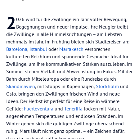
2
026 wird für die Zwillinge ein Jahr voller Bewegung,
Begegnungen und neuer Impulse. Ihre Neugier treibt
die Zwillinge in alle Himmelsrichtungen – am liebsten
mehrmals im Jahr. Im Frühling bieten sich Städtereisen an:
Barcelona
,
Istanbul
oder
Marrakesch
versprechen
kulturellen Reichtum und spannende Gespräche. Ideal für
Zwillinge, um ihre kommunikativen Stärken auszuleben. Im
Sommer stehen Vielfalt und Abwechslung im Fokus. Mit der
Bahn durch Mitteleuropa oder eine Rundreise durch
Skandinavien
, mit Stopps in Kopenhagen,
Stockholm
und
Oslo, bringen den Zwillingen frischen Wind und neue
Ideen. Der Herbst ist perfekt für eine Reise in wärmere
Gefilde:
Fuerteventura
und
Teneriffa
locken mit Natur,
angenehmen Temperaturen und endlosen Stränden. Im
Winter geben sich die quirligen Zwillinge überraschend
ruhig, Mars läuft nicht ganz optimal – ein Zeichen dafür,
dass sie auch mal auftanken müssen.