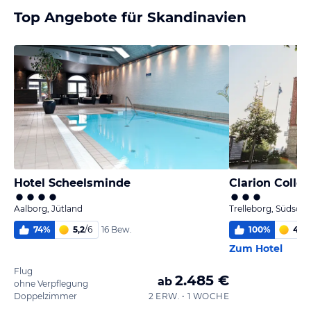
Top Angebote für Skandinavien
Hotel Scheelsminde
Clarion Colle
Aalborg, Jütland
Trelleborg, Südsc
74
%
5,2
/
6
100
%
4,7
/
16 Bew.
Zum Hotel
Flug
2.485 €
ab
ohne Verpflegung
Doppelzimmer
2 ERW. • 1 WOCHE