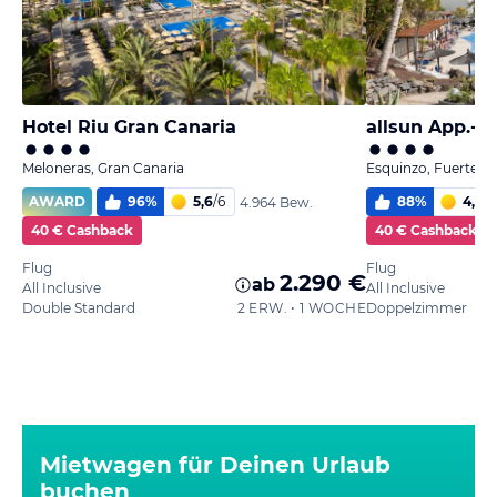
Hotel Riu Gran Canaria
allsun App.-H
Meloneras, Gran Canaria
Esquinzo, Fuerteve
AWARD
96
%
5,6
/
6
88
%
4,9
/
6
4.964 Bew.
40 € Cashback
40 € Cashback
Flug
Flug
2.290 €
ab
All Inclusive
All Inclusive
Double Standard
2 ERW. • 1 WOCHE
Doppelzimmer
Mietwagen für Deinen Urlaub
buchen