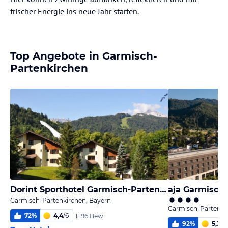
frischer Energie ins neue Jahr starten.
Top Angebote in Garmisch-
Partenkirchen
Dorint Sporthotel Garmisch-Partenkirchen
aja Garmisch
Garmisch-Partenkirchen, Bayern
Garmisch-Partenki
72
%
4,4
/
6
1.196 Bew.
92
%
5,3
/
6