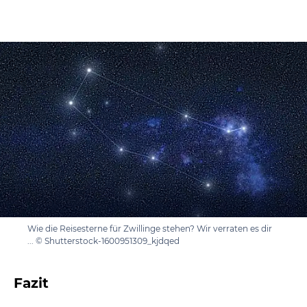
Wie die Reisesterne für Zwillinge stehen? Wir verraten es dir
... © Shutterstock-1600951309_kjdqed
Fazit