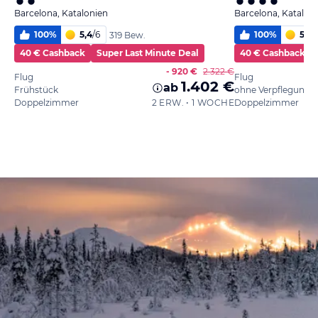
Barcelona, Katalonien
Barcelona, Katalon
100
%
5,4
/
6
100
%
5,6
/
319 Bew.
40 € Cashback
Super Last Minute Deal
40 € Cashback
- 920 €
2.322 €
Flug
Flug
1.402 €
ab
Frühstück
ohne Verpflegung
Doppelzimmer
2 ERW. • 1 WOCHE
Doppelzimmer