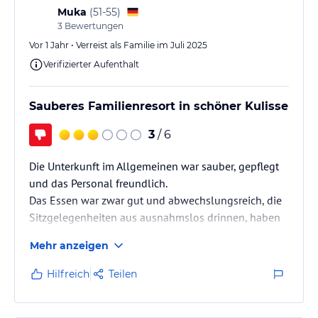
Muka
(
51-55
)
3
Bewertungen
Vor 1 Jahr • Verreist als Familie im Juli 2025
Verifizierter Aufenthalt
Sauberes Familienresort in schöner Kulisse
3
/ 6
Die Unterkunft im Allgemeinen war sauber, gepflegt
und das Personal freundlich.
Das Essen war zwar gut und abwechslungsreich, die
Sitzgelegenheiten aus ausnahmslos drinnen, haben
uns nicht so abgeholt.
Mehr anzeigen
Insbesondere der Snack Bar Bereich, war nachmittags
eher eine Frittenbude, geruchstechnisch und man
Hilfreich
Teilen
hatte leider keine Möglichkeit zum Snack draußen zu
sitzen.