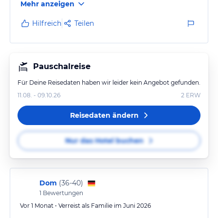
Mehr anzeigen
Gutes, Themenabende vorhanden. Programm können
wir leider nicht beurteilen, da Abendprogramm für
Hilfreich
Teilen
Kinder sehr spät. Minidisco und generell das
Programm zwar gut, aber nicht nutzbar. da nur
englisch, Französisch und Portugiesisch gesprochen
wird. Rutschen wenig nutzbar, da das Wasser…
Pauschalreise
Für Deine Reisedaten haben wir leider kein Angebot gefunden.
11.08. - 09.10.26
2
ERW
Reisedaten ändern
Nur das Hotel buchen
Dom
(
36-40
)
1
Bewertungen
Vor 1 Monat • Verreist als Familie im Juni 2026