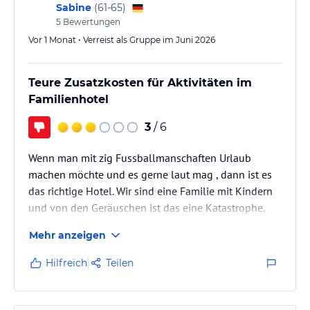
Sabine
(
61-65
)
5
Bewertungen
Vor 1 Monat • Verreist als Gruppe im Juni 2026
Teure Zusatzkosten für Aktivitäten im
Familienhotel
3
/ 6
Wenn man mit zig Fussballmanschaften Urlaub
machen möchte und es gerne laut mag , dann ist es
das richtige Hotel. Wir sind eine Familie mit Kindern
und von den Geräuschen ist das eine Katastrophe.
Das ist ein Familien Hotel und kein Sporthotel. Für
Mehr anzeigen
kleine Kinder sehr schön. Personal, überall sehr nett.
Essen da ist noch Luft nach oben.Die Liegen am
Hilfreich
Teilen
Strand für mich persönlich zu niedrig und Auflagen
fehlen. Nicht Rücken freundlich. Zimmer grund sehr
sauber. Pools sehr gut. Man kann nicht bummeln