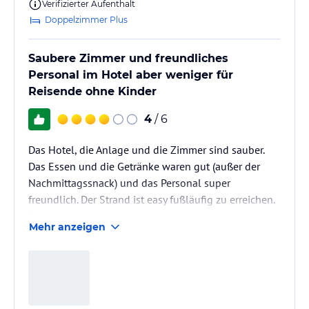
Verifizierter Aufenthalt
Doppelzimmer Plus
Saubere Zimmer und freundliches
Personal im Hotel aber weniger für
Reisende ohne Kinder
4
/ 6
Das Hotel, die Anlage und die Zimmer sind sauber.
Das Essen und die Getränke waren gut (außer der
Nachmittagssnack) und das Personal super
freundlich. Der Strand ist easy fußläufig zu erreichen.
Für Kinder ist das Hotel top. Reisenden ohne Kinder
Mehr anzeigen
würde ich dieses Hotel allerdings nicht empfehlen.
An unseren letzten zwei Urlaubstagen, war das Hotel
recht voll (aufgrund von Schulferien in England) und
wir hatten Probleme z. B. Liegen am Pool zu
bekommen. Auf Grund der Größe des Hotels würde