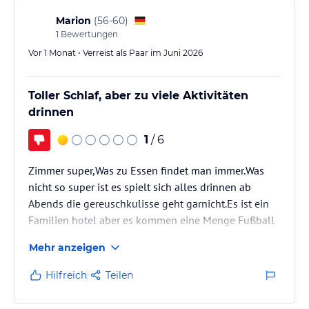
Leider halten sich 50% der Gäste nicht a den Dress
Code am Abend und das fanden wir schade.
Marion
(
56-60
)
Um 09:00h Uhr machten sich die hauptsächlich
1
Bewertungen
englischen und…
Vor 1 Monat • Verreist als Paar im Juni 2026
Toller Schlaf, aber zu viele Aktivitäten
drinnen
1
/ 6
Zimmer super,Was zu Essen findet man immer.Was
nicht so super ist es spielt sich alles drinnen ab
Abends die gereuschkulisse geht garnicht.Es ist ein
Familien hotel aber es kommen eine Menge Fußball
Vereine hier hien und dann kann mann sich
Mehr anzeigen
vorstellen was hier los ist spielen Fußball in der
Lobby entweder mann geht nach draußen oder ins
Hilfreich
Teilen
Zimmer.Kinder Disco findet statt aber dort wo auch
andere Aktivitäten sind wie Hüpfburg Dosen werfen