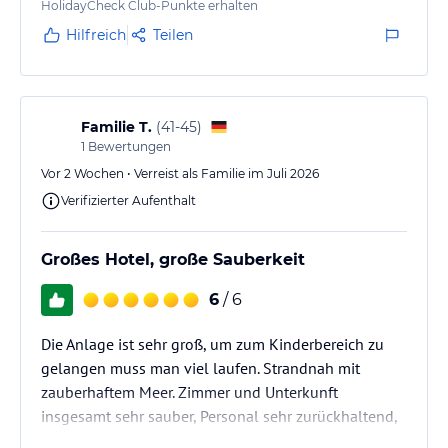
HolidayCheck Club-Punkte erhalten
ich daher das Hotel nicht…
Hilfreich
Teilen
Familie T.
(
41-45
)
1
Bewertungen
Vor 2 Wochen • Verreist als Familie im Juli 2026
Verifizierter Aufenthalt
Großes Hotel, große Sauberkeit
6
/ 6
Die Anlage ist sehr groß, um zum Kinderbereich zu
gelangen muss man viel laufen. Strandnah mit
zauberhaftem Meer. Zimmer und Unterkunft
insgesamt sehr sauber, Personal sehr zurückhaltend,
aber höflich. Beim Essen findet man immer etwas