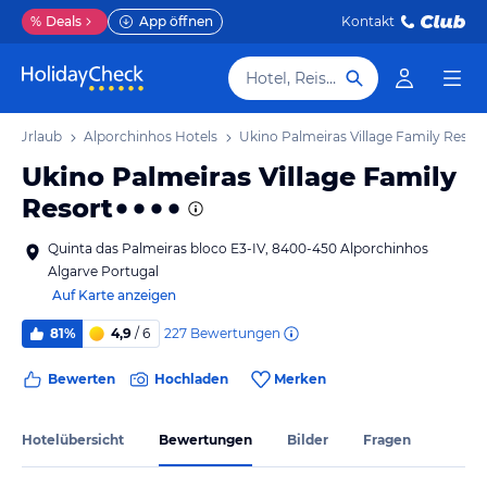
%
Deals
App öffnen
Kontakt
Hotel, Reiseziel
os Urlaub
Alporchinhos Hotels
Ukino Palmeiras Village Family Resort
Ukino Palmeiras Village Family
Resort
Quinta das Palmeiras bloco E3-IV, 8400-450 Alporchinhos
Algarve Portugal
Auf Karte anzeigen
227
Bewertungen
81%
4,9
/ 6
Bewerten
Hochladen
Merken
Hotelübersicht
Bewertungen
Bilder
Fragen