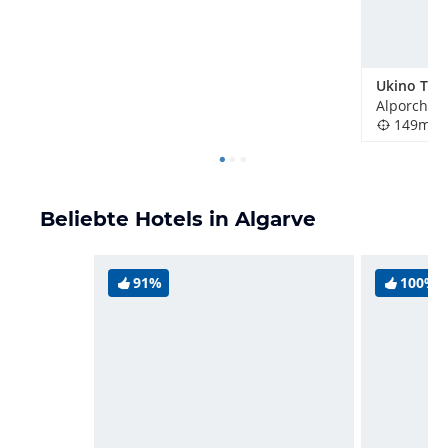
Alporchinh
149m
Beliebte Hotels in Algarve
91%
100%