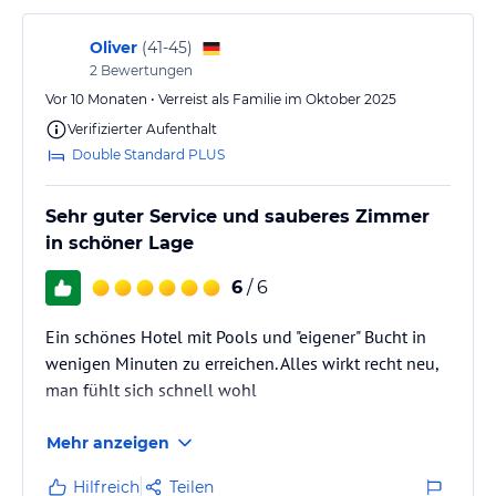
Banschispringen und noch ein paar andere Sachen
aber es kostet alles wie Dosen…
Oliver
(
41-45
)
2
Bewertungen
Vor 10 Monaten • Verreist als Familie im Oktober 2025
Verifizierter Aufenthalt
Double Standard PLUS
Sehr guter Service und sauberes Zimmer
in schöner Lage
6
/ 6
Ein schönes Hotel mit Pools und "eigener" Bucht in
wenigen Minuten zu erreichen. Alles wirkt recht neu,
man fühlt sich schnell wohl
Mehr anzeigen
Hilfreich
Teilen