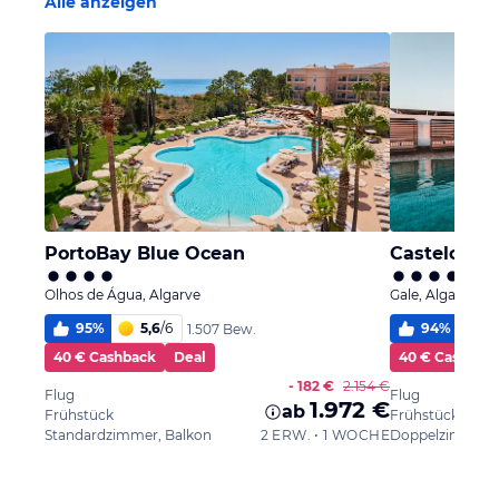
Alle anzeigen
PortoBay Blue Ocean
Olhos de Água, Algarve
Gale, Algarve
95
%
5,6
/
6
94
%
5
1.507 Bew.
40 € Cashback
Deal
40 € Cashbac
- 182 €
2.154 €
Flug
Flug
1.972 €
ab
Frühstück
Frühstück
Standardzimmer, Balkon
2 ERW. • 1 WOCHE
Doppelzimmer