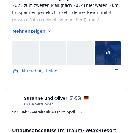
2025 zum zweiten Mail (nach 2024) hier waren. Zum
Entspannen perfekt. Ein sehr kleines Resort mit 4
privaten Villen (jeweils eigener Pool) und 7
Bungalows. Den Hauptpool können natürlich alle
Mehr anzeigen
nutzen. Das Resort wird - so unsere Einschätzung -
überwiegend von Tauchern gebucht oder von Gästen,
die nur 2-3 Übernachtungen bleiben. Man muss
+
8
allerdings wissen, dass sich das Resort im Norden der
Insel befindet, der Flughafen Denpasar im Süden.
Pkw-Transfer ca. 3,5…
Hilfreich
Teilen
Susanne und Oliver
(
51-55
)
67
Bewertungen
Vor 1 Jahr • Verreist als Paar im April 2025
Urlaubsabschluss im Traum-Relax-Resort