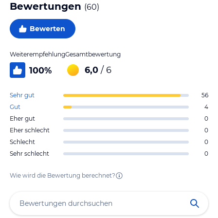
Bewertungen
(
60
)
Bewerten
Weiterempfehlung
Gesamtbewertung
6,0
/ 6
100
%
Sehr gut
56
Gut
4
Eher gut
0
Eher schlecht
0
Schlecht
0
Sehr schlecht
0
Wie wird die Bewertung berechnet?