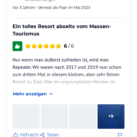
Vor 3 Jahren • Verreist als Paar im Mai 2023
Ein tolles Resort abseits vom Massen-
Tourismus
6
/ 6
Nur wenn man äußerst zufrieden ist, wird man
Repeater. Wir waren nach 2017 und 2019 nun schon
zum dritten Mal in diesem kleinen, aber sehr feinen
Resort zu Gast. Hier im ursprünglichen Norden ist
man jenseits vom Weltgeschehen und kann sich voll
Mehr anzeigen
und ganz der eigenen Regeneration widmen. Kurz
zusammengefasst: Urlaub³!!!
+
9
Hilfreich
Teilen