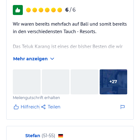
6
/ 6
Wir waren bereits mehrfach auf Bali und somit bereits
in den verschiedensten Tauch - Resorts.
Das Teluk Karang ist eines der bisher Besten die wir
kennen lernen durften.
Mehr anzeigen
Preis-Leistung top, Service Spitzenklasse, Essen auf
hohem Niveau 😊.
+
27
Bungalows (wir waren im Bishma) ein Traum.
Anlage klein, ruhig mit schönem Infinity-Pool und
Meilengutschrift erhalten
tollem Garten.
Hilfreich
Teilen
Erholung pur!!
Dive Basis 1a. Spa super.
Stefan
(
51-55
)