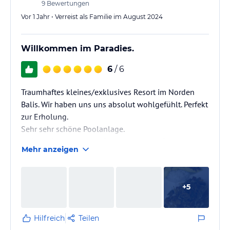
9
Bewertungen
Danke an das gesamte Team.
Vor 1 Jahr • Verreist als Familie im August 2024
Wir haben uns sehr wohl gefühlt und wir kommen
auf jeden Fall wieder😎
Willkommen im Paradies.
6
/ 6
Traumhaftes kleines/exklusives Resort im Norden
Balis. Wir haben uns uns absolut wohlgefühlt. Perfekt
zur Erholung.
Sehr sehr schöne Poolanlage.
Aufgrund der geringen Bettenzahl genießt man viel
Mehr anzeigen
Ruhe. Wir hatten zudem das Glück, das das Hotel
nicht ganz belegt war und aufgrund der
Tauchurlauber diese tagsüber oftmals unter Wasser
+
5
und nicht in der Anlage waren.
Hilfreich
Teilen