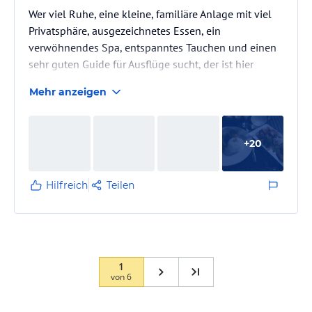
Wer viel Ruhe, eine kleine, familiäre Anlage mit viel
Privatsphäre, ausgezeichnetes Essen, ein
verwöhnendes Spa, entspanntes Tauchen und einen
sehr guten Guide für Ausflüge sucht, der ist hier
genau richtig. Denn hier heißt es Entschleunigen! Das
Mehr anzeigen
Resort hat uns 2017 so gut gefallen, dass wir dieses
Jahr erneut her kamen. Und wir wurden in keinster
Weise enttäuscht. Die Anlage mit dem gesamten
+
20
Personal ist ein Juwel; nein, ein Brillant.
Hilfreich
Teilen
1
von
6