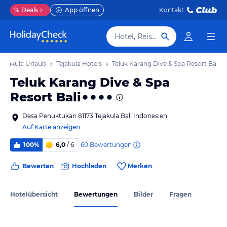
%
Deals
App öffnen
Kontakt
Hotel, Reiseziel
Tejakula Urlaub
Tejakula Hotels
Teluk Karang Dive & Spa Resort Bali
Teluk Karang Dive & Spa
Resort Bali
Desa Penuktukan 81173 Tejakula Bali Indonesien
Auf Karte anzeigen
60
Bewertungen
100%
6,0
/ 6
Bewerten
Hochladen
Merken
Hotelübersicht
Bewertungen
Bilder
Fragen