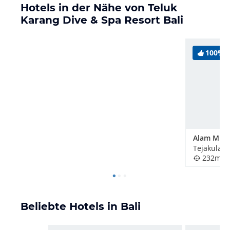
Hotels in der Nähe von Teluk
Karang Dive & Spa Resort Bali
100%
Alam Mimp
Tejakula, 
232m
Beliebte Hotels in Bali