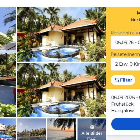
Nur 
Reisezeitrau
06.09.26 - 
Reiseteilneh
2 Erw, 0 Kin
vom Hotelier, September 2017
Filter
06.09.2026 -
Frühstück
Bungalow
vom Hotelier, September 2017
Alle Bilder
(
244
)