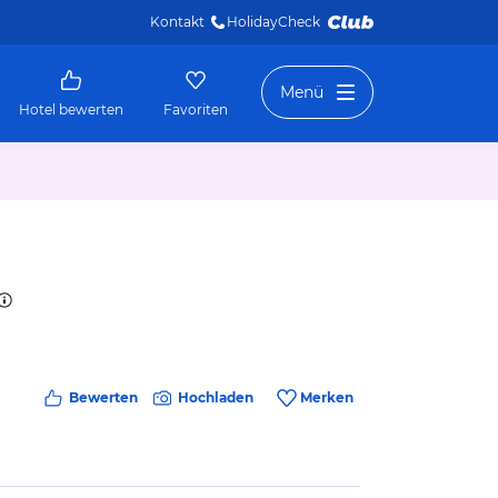
Kontakt
HolidayCheck 
Menü
Hotel bewerten
Favoriten
Bewerten
Hochladen
Merken