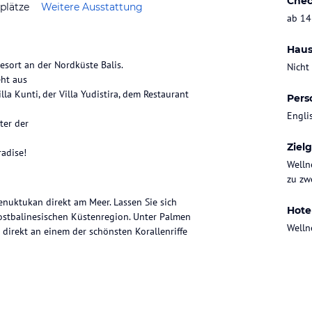
Chec
plätze
Weitere Ausstattung
ab 14
Haus
esort an der Nordküste Balis.
Nicht
eht aus
la Kunti, der Villa Yudistira, dem Restaurant
Pers
Engli
ter der
Ziel
radise!
Welln
zu zwe
enuktukan direkt am Meer. Lassen Sie sich
Hote
stbali­nesischen Küstenregion. Unter Palmen
Welln
 direkt an einem der schönsten Korallenriffe
mit 50 – 60 m² großzügig dimensioniert. Bei
dung hochwertigen Materials im Vordergrund.