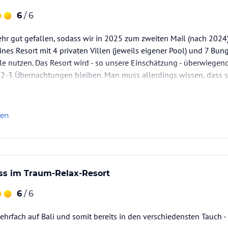
hnuppern.
eer zu unternehmen
6
/ 6
ehr gut gefallen, sodass wir in 2025 zum zweiten Mail (nach 202
leines Resort mit 4 privaten Villen (jeweils eigener Pool) und 7 B
chnorcheln mit den
le nutzen. Das Resort wird - so unsere Einschätzung - überwiege
pa-Anwendungen im großen Rama & Sita-Spa.
 2-3 Übernachtungen bleiben. Man muss allerdings wissen, dass s
i-Fi im gesamten Resort. Kochkurse unter
 Flughafen Denpasar im Süden. Pkw-Transfer ca. 3,5…
skaffee mit selbstgebackenem Kuchen und
len
ataloginformationen. Alle Angaben ohne
uchung die verbindlichen
Angebotsdetails
des
ss im Traum-Relax-Resort
6
/ 6
ehrfach auf Bali und somit bereits in den verschiedensten Tauch - 