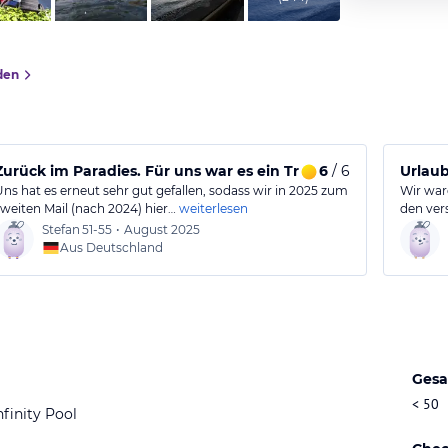
den
Zurück im Paradies. Für uns war es ein Traum.
6
/ 6
Urlaub
Uns hat es erneut sehr gut gefallen, sodass wir in 2025 zum
Wir ware
zweiten Mail (nach 2024) hier…
weiterlesen
den ver
Stefan
51-55
•
August 2025
Aus Deutschland
Gesa
< 50
nfinity Pool