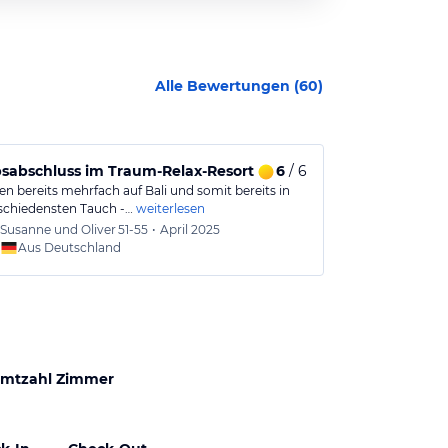
Alle Bewertungen (
60
)
sabschluss im Traum-Relax-Resort
6
/ 6
Willkommen 
n bereits mehrfach auf Bali und somit bereits in
Traumhaftes kl
schiedensten Tauch -…
weiterlesen
haben uns uns
Susanne und Oliver
51-55
•
April 2025
Stefan
Aus Deutschland
Aus
mtzahl Zimmer