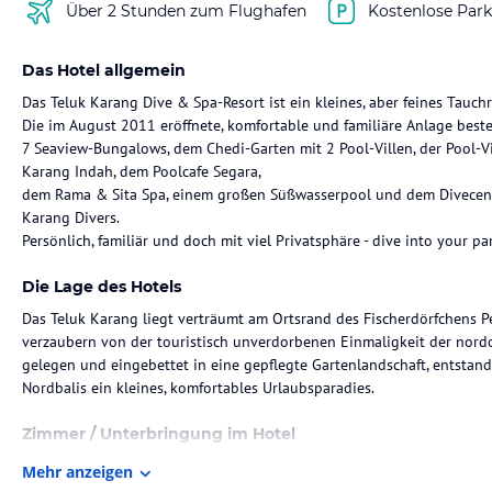
Über 2 Stunden zum Flughafen
Kostenlose Park
Das Hotel allgemein
Das Teluk Karang Dive & Spa-Resort ist ein kleines, aber feines Tauchr
Die im August 2011 eröffnete, komfortable und familiäre Anlage best
7 Seaview-Bungalows, dem Chedi-Garten mit 2 Pool-Villen, der Pool-Vil
Karang Indah, dem Poolcafe Segara,
dem Rama & Sita Spa, einem großen Süßwasserpool und dem Divecen
Karang Divers.
Persönlich, familiär und doch mit viel Privatsphäre - dive into your pa
Die Lage des Hotels
Das Teluk Karang liegt verträumt am Ortsrand des Fischerdörfchens P
verzaubern von der touristisch unverdorbenen Einmaligkeit der nordo
gelegen und eingebettet in eine gepflegte Gartenlandschaft, entstand
Nordbalis ein kleines, komfortables Urlaubsparadies.
Zimmer / Unterbringung im Hotel
Die 7 Bungalows entsprechen sich weitgehend im Grundriss und sind 
Mehr anzeigen
ihrer Konzeption standen klare Linien, warme Farben und die Verwen