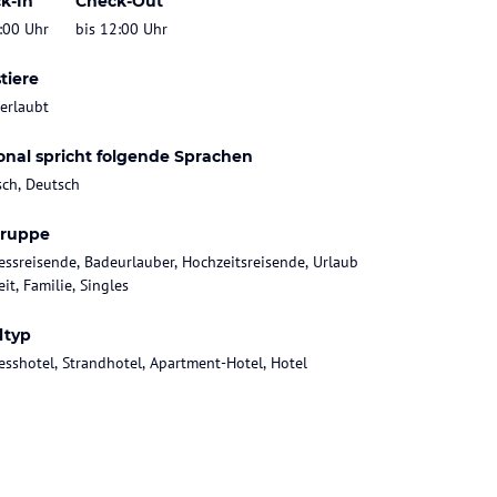
k-In
Check-Out
:00 Uhr
bis 12:00 Uhr
tiere
 erlaubt
onal spricht folgende Sprachen
sch, Deutsch
gruppe
essreisende, Badeurlauber, Hochzeitsreisende, Urlaub
it, Familie, Singles
ltyp
esshotel, Strandhotel, Apartment-Hotel, Hotel