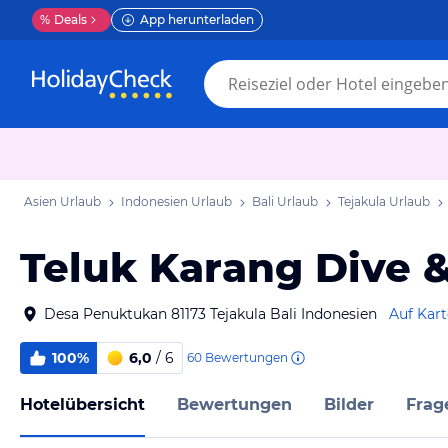
%
Deals
App herunterladen
Asien Urlaub
Indonesien Urlaub
Bali Urlaub
Tejakula Urlaub
Teluk Karang Dive &
Desa Penuktukan 81173 Tejakula Bali Indonesien
Auf Kar
100%
6,0
/ 6
60
Bewertungen
Hotelübersicht
Bewertungen
Bilder
Frag