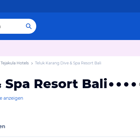
Tejakula Hotels
Teluk Karang Dive & Spa Resort Bali
 Spa Resort Bali
te anzeigen
en