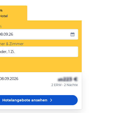
Hotel
m
08.09.26
mer & Zimmer
der, 1 Zi.
223 €
 08.09.2026
ab
2 ERW • 2 Nächte
Hotelangebote
ansehen