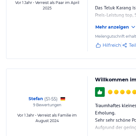
Vor 1 Jahr • Verreist als Paar im April
Das Teluk Karang is
2025
Preis-Leistung top,
Mehr anzeigen
Bungalows (wir war
Anlage klein, ruhig
Meilengutschrift erhal
Hilfreich
Tei
Erholung pur!!
Dive Basis 1a. Spa s
Willkommen im 
Danke an das gesa
Wir haben uns sehr
Stefan
(
51-55
)
Traumhaftes kleines
9
Bewertungen
Erholung.
Vor 1 Jahr • Verreist als Familie im
Sehr sehr schöne P
August 2024
Aufgrund der gering
belegt war und aufg