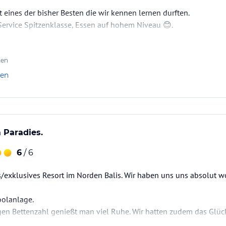
t eines der bisher Besten die wir kennen lernen durften.
 Service Spitzenklasse, Essen auf hohem Niveau 😊.
en im Bishma) ein Traum.
 mit schönem Infinity-Pool und tollem Garten.
ten
len
uper.
Paradies.
mte Team.
 wohl gefühlt und wir kommen auf jeden Fall wieder😎
6
/ 6
/exklusives Resort im Norden Balis. Wir haben uns uns absolut wo
oolanlage.
en Bettenzahl genießt man viel Ruhe. Wir hatten zudem das Glück
rund der Tauchurlauber diese tagsüber oftmals unter Wasser und 