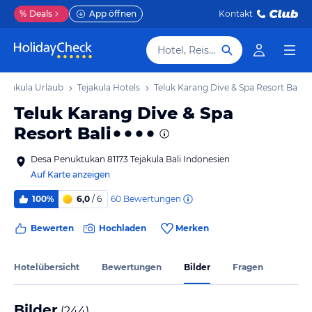
%
Deals
App öffnen
Kontakt
Hotel, Reiseziel
Tejakula Urlaub
Tejakula Hotels
Teluk Karang Dive & Spa Resort Bali
Teluk Karang Dive & Spa
Resort Bali
Desa Penuktukan 81173 Tejakula Bali Indonesien
Auf Karte anzeigen
60
Bewertungen
100%
6,0
/ 6
Bewerten
Hochladen
Merken
Hotelübersicht
Bewertungen
Bilder
Fragen
Bilder
(
244
)