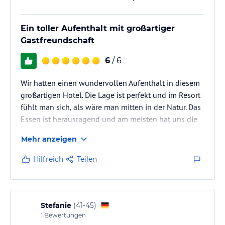
Ein toller Aufenthalt mit großartiger
Gastfreundschaft
6
/ 6
Wir hatten einen wundervollen Aufenthalt in diesem
großartigen Hotel. Die Lage ist perfekt und im Resort
fühlt man sich, als wäre man mitten in der Natur. Das
Essen ist herausragend und am meisten hat uns die
herzliche, freundliche und zuvorkommende
Mehr anzeigen
Gastfreundschaft des Personals gefreut. Absolut
empfehlenswert. Matur suksma sareng sami!
Hilfreich
Teilen
Stefanie
(
41-45
)
1
Bewertungen