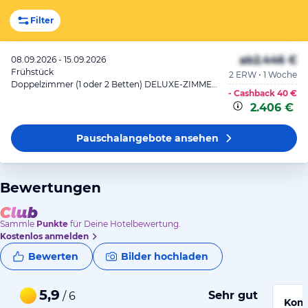
Filter
ab
2.446 €
08.09.2026 - 15.09.2026
Frühstück
2 ERW • 1 Woche
Doppelzimmer (1 oder 2 Betten) DELUXE-ZIMMER MIT GARTENBLICK
- Cashback
40 €
2.406 €
Pauschalangebote
ansehen
Bewertungen
Sammle
Punkte
für Deine Hotelbewertung.
Kostenlos anmelden
Bewerten
Bilder hochladen
5,9
Sehr gut
/ 6
Komf