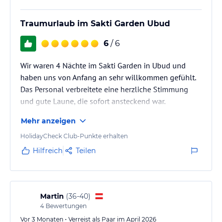
Traumurlaub im Sakti Garden Ubud
6
/ 6
Wir waren 4 Nächte im Sakti Garden in Ubud und
haben uns von Anfang an sehr willkommen gefühlt.
Das Personal verbreitete eine herzliche Stimmung
und gute Laune, die sofort ansteckend war.
Mehr anzeigen
Das Hotel selbst ist atemberaubend gestaltet – man
hat das Gefühl, direkt im Dschungel zu schlafen, aber
HolidayCheck Club-Punkte erhalten
mit allem Komfort. Unsere Terrace Suite war
Hilfreich
Teilen
geschmackvoll eingerichtet, sauber und mit
Klimaanlage ausgestattet.
Das Essen war ein absolutes Highlight: egal ob
Martin
(
36-40
)
4
Bewertungen
Frühstück, Afternoon Tea oder Abendessen – jedes
Gericht war…
Vor 3 Monaten • Verreist als Paar im April 2026