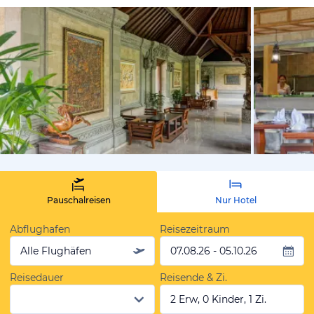
von Expedi
Pauschalreisen
Nur Hotel
Abflughafen
Reisezeitraum
Alle Flughäfen
07.08.26 - 05.10.26
Reisedauer
Reisende & Zi.
2 Erw, 0 Kinder, 1 Zi.