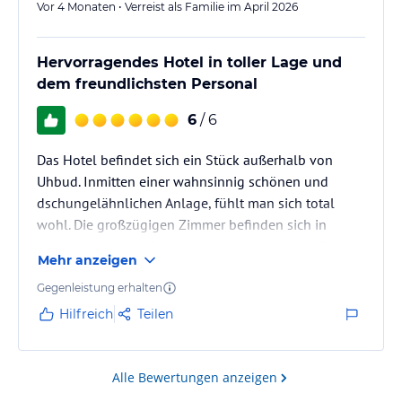
Vor 4 Monaten • Verreist als Familie im April 2026
Hervorragendes Hotel in toller Lage und
dem freundlichsten Personal
6
/ 6
Das Hotel befindet sich ein Stück außerhalb von
Uhbud. Inmitten einer wahnsinnig schönen und
dschungelähnlichen Anlage, fühlt man sich total
wohl. Die großzügigen Zimmer befinden sich in
unterschiedlichen Bungalows. Jeder hat seine Ruhe.
Mehr anzeigen
Es ist sehr sauber, ordentlich. Das Personal ist an
Freundlichkeit, Hilfsbereitschaft und zuvorkommen
Gegenleistung erhalten
kaum zu übertreffen. Hier ist man im Urlaub
Hilfreich
Teilen
angekommen. Absolute Weiterempfehlung.
Alle Bewertungen anzeigen