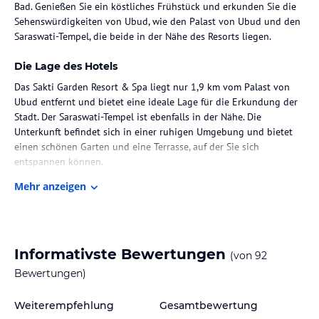
Bad. Genießen Sie ein köstliches Frühstück und erkunden Sie die
Sehenswürdigkeiten von Ubud, wie den Palast von Ubud und den
Saraswati-Tempel, die beide in der Nähe des Resorts liegen.
Die Lage des Hotels
Das Sakti Garden Resort & Spa liegt nur 1,9 km vom Palast von
Ubud entfernt und bietet eine ideale Lage für die Erkundung der
Stadt. Der Saraswati-Tempel ist ebenfalls in der Nähe. Die
Unterkunft befindet sich in einer ruhigen Umgebung und bietet
einen schönen Garten und eine Terrasse, auf der Sie sich
entspannen können.
Mehr anzeigen
Zimmer / Unterbringung im Hotel
Die klimatisierten Zimmer im Sakti Garden Resort & Spa sind
komfortabel eingerichtet und verfügen über einen eigenen
Sitzbereich, einen Flachbild-Sat-TV und einen Safe. Das
Informativste Bewertungen
(von
92
Badezimmer ist mit einem Bidet, einem Haartrockner und
kostenlosen Pflegeprodukten ausgestattet. Bettwäsche und
Bewertungen)
Handtücher werden gestellt.
Weiterempfehlung
Gesamtbewertung
Gastronomie im Hotel