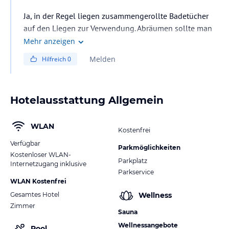
Ja, in der Regel liegen zusammengerollte Badetücher
auf den Liegen zur Verwendung. Abräumen sollte man
diese später selbst. Ist scheinbar nicht jedem bewusst.
Mehr anzeigen
Melden
Hilfreich
0
Hotelausstattung Allgemein
WLAN
Kostenfrei
Verfügbar
Parkmöglichkeiten
Kostenloser WLAN-
Parkplatz
Internetzugang inklusive
Parkservice
WLAN Kostenfrei
Gesamtes Hotel
Wellness
Zimmer
Sauna
Wellnessangebote
Pool