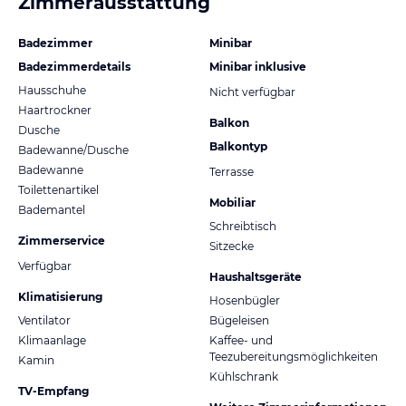
Zimmerausstattung
Badezimmer
Minibar
Badezimmerdetails
Minibar inklusive
Hausschuhe
Nicht verfügbar
Haartrockner
Balkon
Dusche
Balkontyp
Badewanne/Dusche
Badewanne
Terrasse
Toilettenartikel
Mobiliar
Bademantel
Schreibtisch
Zimmerservice
Sitzecke
Verfügbar
Haushaltsgeräte
Klimatisierung
Hosenbügler
Ventilator
Bügeleisen
Klimaanlage
Kaffee- und
Teezubereitungsmöglichkeiten
Kamin
Kühlschrank
TV-Empfang