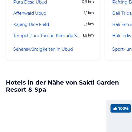
Pura Desa Ubud
0,9
km
Affenwald Ubud
1,1
km
Kajeng Rice Field
1,3
km
Tempel Pura Taman Kemude Saraswati
1,8
km
Sehenswürdigkeiten in Ubud
Sport- un
Hotels in der Nähe von Sakti Garden
Resort & Spa
100%