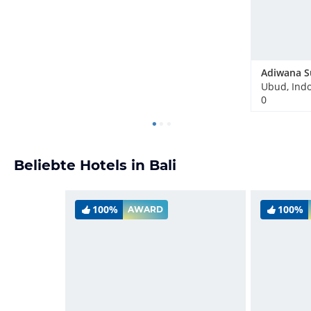
Adiwana S
Ubud, Ind
0
Beliebte Hotels in Bali
100%
100%
AWARD