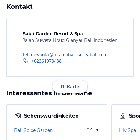
Kontakt
Sakti Garden Resort & Spa
Jalan Suweta Ubud Gianyar Bali Indonesien
dewaoka@pitamaharesorts-bali.com
+62361978488
Karte
Interessantes in der Nähe
Sehenswürdigkeiten
Spor
Bali Spice Garden
0,9
km
Lily Spa