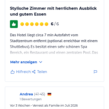
Stylische Zimmer mit herrlichem Ausblick
und gutem Essen
6
/ 6
Das Hotel liegt circa 7 min Autofahrt vom
Stadtzentrum entfernt (optional erreichbar mit einem
Shuttlebus). Es besitzt einen sehr schönen Spa
Bereich, ein Restaurant und einen zentralen Pool. Das
Areal wurde so konzipiert, dass es den Anschein
Mehr anzeigen
weckt man befindet sich mitten im Dschungel. Die
Hotelräume sind sehr stylisch, groß, sauber und
Hilfreich
Teilen
bieten einen tollen Ausblick.
Andrea
(
41-45
)
1
Bewertungen
Vor 3 Wochen • Verreist als Familie im Juli 2026