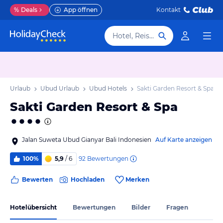
%
Deals
App öffnen
Kontakt
Hotel, Reiseziel
Bali Urlaub
Ubud Urlaub
Ubud Hotels
Sakti Garden Resort & Spa
Sakti Garden Resort & Spa
Jalan Suweta Ubud Gianyar Bali Indonesien
Auf Karte anzeigen
92
Bewertungen
100%
5,9
/ 6
Bewerten
Hochladen
Merken
Hotelübersicht
Bewertungen
Bilder
Fragen