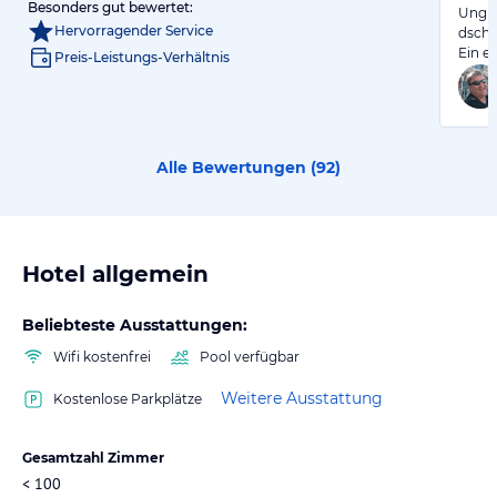
Besonders gut bewertet:
Ungla
Hervorragender Service
dschu
Ein e
Preis-Leistungs-Verhältnis
Alle Bewertungen (
92
)
Hotel allgemein
Beliebteste Ausstattungen:
Wifi kostenfrei
Pool verfügbar
Weitere Ausstattung
Kostenlose Parkplätze
Gesamtzahl Zimmer
< 100