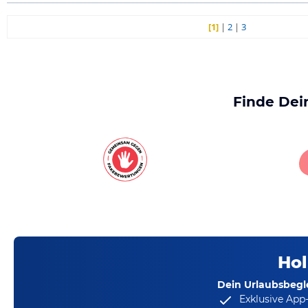
[1]
|
2
|
3
Finde Dei
Hol
Dein Urlaubsbegle
Exklusive App