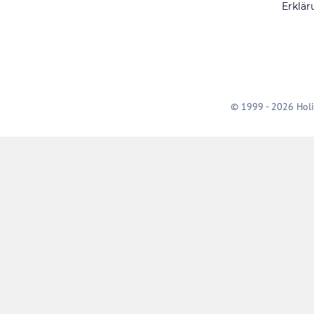
Erklär
© 1999 - 2026 Holi