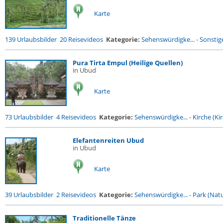
Karte
139 Urlaubsbilder
20 Reisevideos
Kategorie:
Sehenswürdigke...
-
Sonstige
Pura Tirta Empul (Heilige Quellen)
in Ubud
Karte
73 Urlaubsbilder
4 Reisevideos
Kategorie:
Sehenswürdigke...
-
Kirche (Kir
Elefantenreiten Ubud
in Ubud
Karte
39 Urlaubsbilder
2 Reisevideos
Kategorie:
Sehenswürdigke...
-
Park (Natu
Traditionelle Tänze