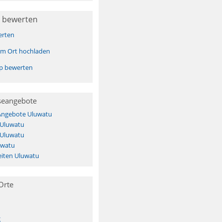
 bewerten
erten
sem Ort hochladen
pp bewerten
seangebote
 Angebote Uluwatu
 Uluwatu
 Uluwatu
uwatu
iten Uluwatu
Orte
g