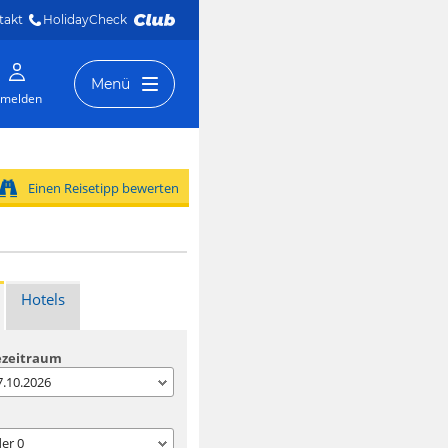
takt
HolidayCheck 
Menü
melden
Einen Reisetipp bewerten
Hotels
ezeitraum
07.10.2026
der
0