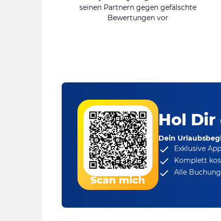
seinen Partnern gegen gefälschte
Bewertungen vor
Hol Dir
Dein Urlaubsbegl
Exklusive Ap
Komplett kos
Alle Buchungs
Scan mich