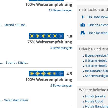
100% Weiterempfehlung
mitmachen und
12 Bewertungen
Ein Hotel bew
..
-
Strand / Küste...
Bilder zu die
Einen Reiseti
4.8
75% Weiterempfehlung
4 Bewertungen
Urlaubs- und Rei
Eigene Anreise
5 Sterne Hotels
...
-
Strand / Küste...
4 Sterne Hotels
Restaurants Ul
4.5
Sehenswürdigke
100% Weiterempfehlung
2 Bewertungen
Weitere beliebte 
Hotels Jakarta
..
-
Veranstaltungen
Hotels Ubud
Hotels Bandun