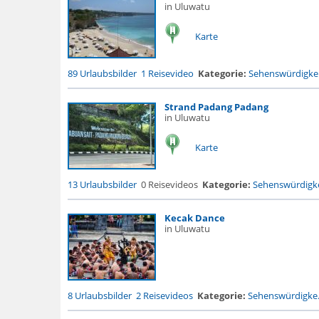
in Uluwatu
Karte
89 Urlaubsbilder
1 Reisevideo
Kategorie:
Sehenswürdigke.
Strand Padang Padang
in Uluwatu
Karte
13 Urlaubsbilder
0 Reisevideos
Kategorie:
Sehenswürdigke
Kecak Dance
in Uluwatu
8 Urlaubsbilder
2 Reisevideos
Kategorie:
Sehenswürdigke.