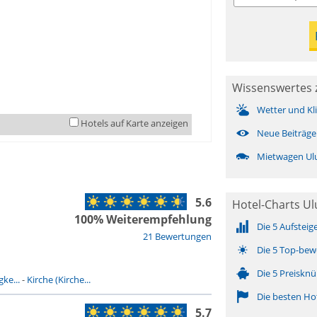
Wissenswertes 
Wetter und Kl
Hotels auf Karte anzeigen
Neue Beiträge
Mietwagen Ul
5.6
Hotel-Charts U
100% Weiterempfehlung
Die 5 Aufsteig
21 Bewertungen
Die 5 Top-bew
Die 5 Preisknü
ke...
-
Kirche (Kirche...
Die besten Ho
5.7