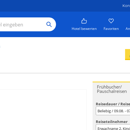
Kon
Hotel bewerten
Favoriten
An
s
Frühbucher/
Pauschalreisen
Reisedauer / Reis
Beliebig / 09.08. - 
Reiseteilnehmer
Erwachsene
2
, Kin