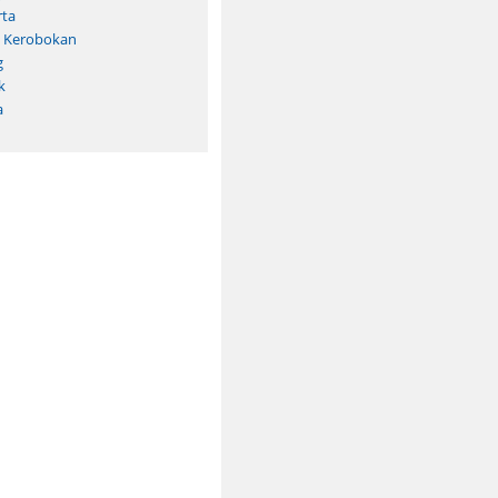
rta
/ Kerobokan
g
k
a