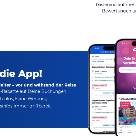
basierend auf mehr
Bewertungen au
 die App!
eiter – vor und während der Reise
p-Rabatte
auf Deine Buchungen
tenlos,
keine Werbung
infos immer griffbereit