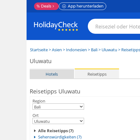
%
Deals
App herunterladen
Startseite
>
Asien
>
Indonesien
>
Bali
>
Uluwatu
> Reisetipp
Uluwatu
Hotels
Reisetipps
Reisetipps Uluwatu
Region
Ort
Alle Reisetipps (7)
Sehenswürdigkeiten (7)