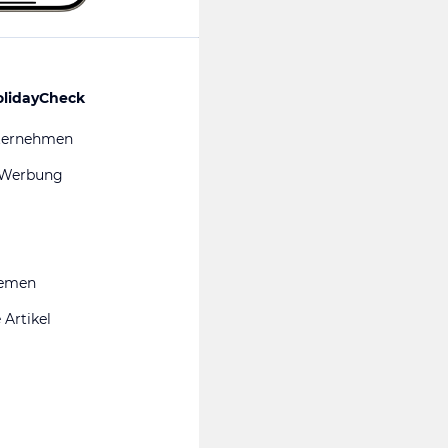
olidayCheck
ternehmen
 Werbung
hemen
 Artikel