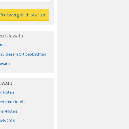
zu Uluwatu
ima
 zu diesem Ort beobachten
uwatu
luwatu
er Hotels
erteten Hotels
ller-Hotels
tels 2026