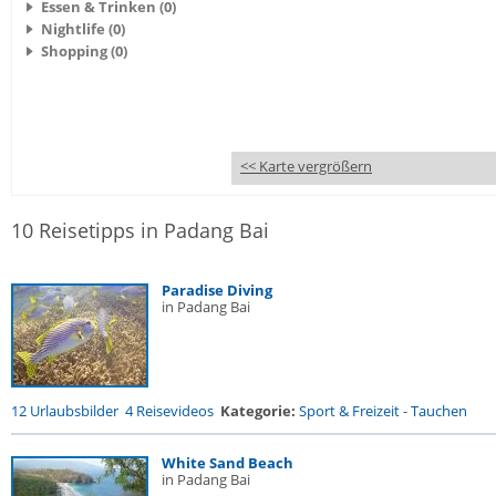
Essen & Trinken (0)
Nightlife (0)
Shopping (0)
<< Karte vergrößern
10 Reisetipps in Padang Bai
Paradise Diving
in Padang Bai
12 Urlaubsbilder
4 Reisevideos
Kategorie:
Sport & Freizeit
-
Tauchen
White Sand Beach
in Padang Bai