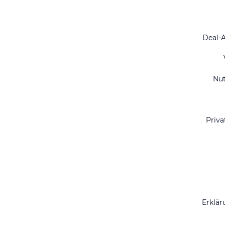
Deal-
Nu
Priva
Erklär