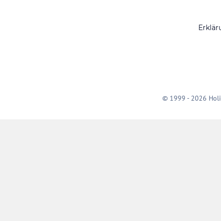
Erklär
© 1999 - 2026 Holi