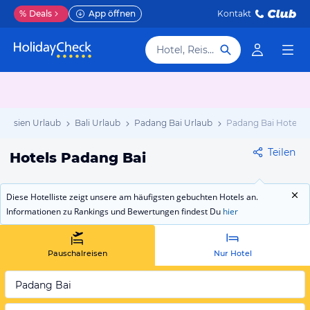
%
Deals
App öffnen
Kontakt
Hotel, Reiseziel
onesien Urlaub
Bali Urlaub
Padang Bai Urlaub
Padang Bai Hotels
Teilen
Hotels Padang Bai
Diese Hotelliste zeigt unsere am häufigsten gebuchten Hotels an.
Informationen zu Rankings und Bewertungen findest Du
hier
Pauschalreisen
Nur Hotel
Padang Bai