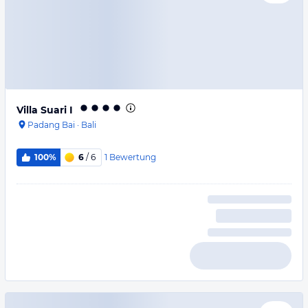
Villa Suari I
Padang Bai
·
Bali
1
Bewertung
100%
6
/ 6