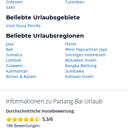
Sidemen
Tulamben
Sakti
Beliebte Urlaubsgebiete
Insel Nusa Penida
Beliebte Urlaubsregionen
Java
Flores
Bali
West-Papua/Irian Jaya
Sumatra
Sonstiges Indonesien
Lombok
Molukken Inseln
Sulawesi
Bangka-Belitung
Kalimantan
Sumbawa
Bintan & Batam
Komodo Inseln
Informationen zu
Padang Bai
Urlaub
Durchschnittliche Hotelbewertung:
5,3
/
6
188
Bewertungen