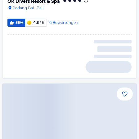
OK Divers Resort & Spa
Padang Bai
·
Bali
16
Bewertungen
55%
4,3
/ 6