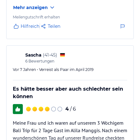
ein Restaurant, ein kleines offenes Gebäude
Mehr anzeigen
(Restaurant, Cafe, Bar) direkt am Wasser, wo auch ein
kostenfreier Nachmittagstee serviert wurde und ein
Meilengutschrift erhalten
Wellnessbereich, wo wirklich tolle, verschiedene
Hilfreich
Teilen
Body-Treatments angeboten werden. Ich hatte eine
Ganzkörpermassage mit Blick auf das Meer... herrlich.
Die Zimmer haben…
Sascha
(
41-45
)
6
Bewertungen
Vor 7 Jahren • Verreist als Paar im April 2019
Es hätte besser aber auch schlechter sein
können
4
/ 6
Meine Frau und ich waren auf unserem 3 Wöchigem
Bali Trip für 2 Tage Gast im Alila Manggis. Nach einem
wunderschönen Tag auf unserer Rundreise checkten