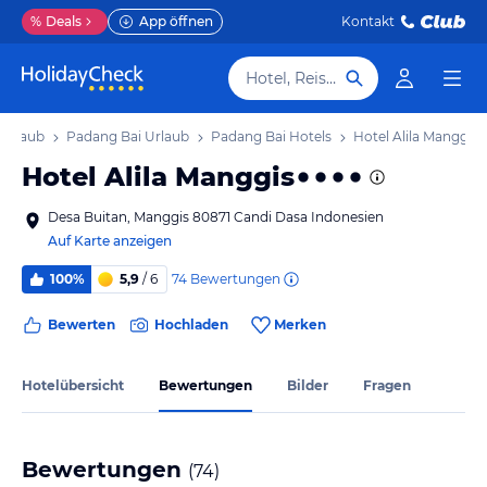
%
Deals
App öffnen
Kontakt
Hotel, Reiseziel
 Urlaub
Padang Bai Urlaub
Padang Bai Hotels
Hotel Alila Manggis
Hotel Alila Manggis
Desa Buitan, Manggis 80871 Candi Dasa Indonesien
Auf Karte anzeigen
74
Bewertungen
100%
5,9
/ 6
Bewerten
Hochladen
Merken
Hotelübersicht
Bewertungen
Bilder
Fragen
Bewertungen
(
74
)