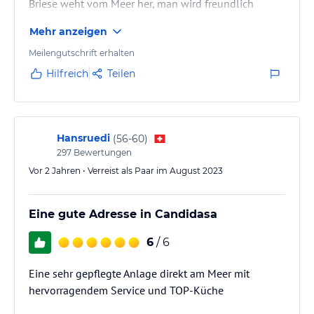
Briese weht vom Meer her, man wird freundlich
empfangen - die Hotelanlage ist nicht zu groß und
Mehr anzeigen
sehr gepflegt.
Meilengutschrift erhalten
Das Zimmer war jetzt nicht das Größte, aber man hat
Hilfreich
Teilen
alles was man braucht und viele
Ablagemöglichkeiten im Bad. Perfekt fanden wir die
Lage im Erdgeschoss, sodass man das Zimmer auch
über die Terrasse verlassen konnte.
Hansruedi
(
56-60
)
297
Bewertungen
Am Pool bekommt man unaufgefordert infused Water,
Vor 2 Jahren • Verreist als Paar im August 2023
dies wird…
Eine gute Adresse in Candidasa
6
/ 6
Eine sehr gepflegte Anlage direkt am Meer mit
hervorragendem Service und TOP-Küche