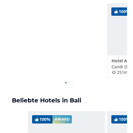
100%
Hotel Ama
Candi Dasa
251m
Beliebte Hotels in Bali
100%
100%
AWARD