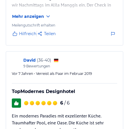
wir Nachmittags im Alila Manggis ein. Der Check in
war hervorragend. Wir wurden überaus herzlich
Mehr anzeigen
willkommen geheißen und es wurde uns ein leckerer
Begrüßungscoctail sowie feuchte Tücher gereicht.
Meilengutschrift erhalten
Eine sehr nette, aus Deutschland stammende Dame
Hilfreich
Teilen
empfing uns und erklärte uns das Hotel und
geleitete uns auf unser Zimmer. Wir hatten die
günstigste Zimmerkategorie gebucht…
David
(
36-40
)
9
Bewertungen
Vor 7 Jahren • Verreist als Paar im Februar 2019
TopModernes Designhotel
6
/ 6
Ein modernes Paradies mit exzellenter Küche.
Traumhafter Pool, eine Oase. Die Küche ist sehr