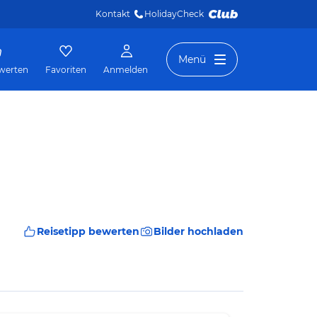
Kontakt
HolidayCheck 
Menü
werten
Favoriten
Anmelden
Reisetipp bewerten
Bilder hochladen