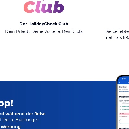
Der HolidayCheck Club
Dein Urlaub. Deine Vorteile. Dein Club.
Die beliebte
mehr als 8
pp!
und während der Reise
f Deine Buchungen
e Werbung