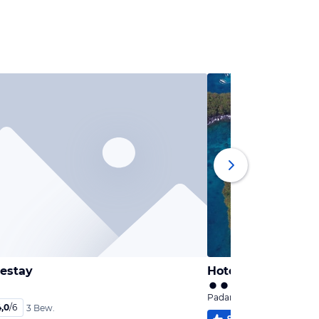
estay
Hotel Bloolagoon V
Padang Bai, Bali
4,0
/
6
3 Bew.
96
%
5,9
/
6