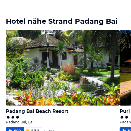
Bild melden
von Gregor
Hotel nähe Strand Padang Bai
Padang Bai Beach Resort
Puri
Padang Bai, Bali
Padang
99
%
5,7
/
6
1