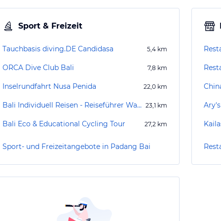
Sport & Freizeit
Tauchbasis diving.DE Candidasa
Rest
5,4
km
ORCA Dive Club Bali
Resta
7,8
km
Inselrundfahrt Nusa Penida
Chin
22,0
km
Bali Individuell Reisen - Reiseführer Wayan Subrata
Ary'
23,1
km
Bali Eco & Educational Cycling Tour
Kail
27,2
km
Sport- und Freizeitangebote in Padang Bai
Rest