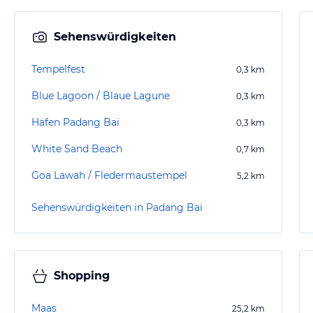
Sehenswürdigkeiten
Tempelfest
0,3
km
Blue Lagoon / Blaue Lagune
0,3
km
Hafen Padang Bai
0,3
km
White Sand Beach
0,7
km
Goa Lawah / Fledermaustempel
5,2
km
Sehenswürdigkeiten in Padang Bai
Shopping
Maas
25,2
km