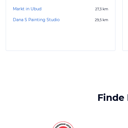
Markt in Ubud
27,3
km
Dana S Painting Studio
29,5
km
Finde