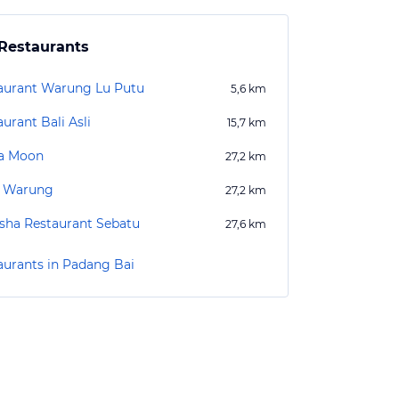
Restaurants
aurant Warung Lu Putu
5,6
km
urant Bali Asli
15,7
km
a Moon
27,2
km
s Warung
27,2
km
asha Restaurant Sebatu
27,6
km
aurants in Padang Bai