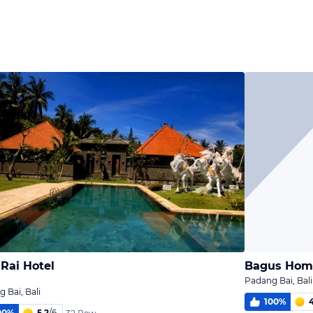
 Rai Hotel
Bagus Hom
Padang Bai, Bali
 Bai, Bali
100
%
00
%
5,2
/
6