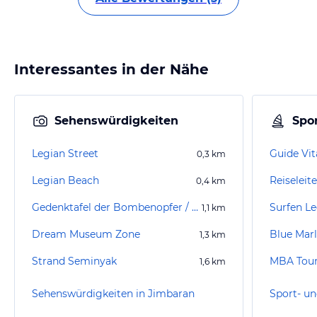
Interessantes in der Nähe
Sehenswürdigkeiten
Spor
Legian Street
Guide Vita
0,3
km
Legian Beach
Reiseleit
0,4
km
Gedenktafel der Bombenopfer / Kuta Memorial 2002
Surfen L
1,1
km
Dream Museum Zone
Blue Marl
1,3
km
Strand Seminyak
MBA Tou
1,6
km
Sehenswürdigkeiten in Jimbaran