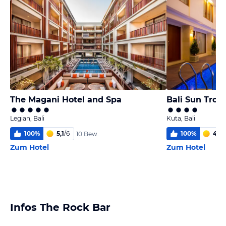
The Magani Hotel and Spa
Bali Sun Tropi
Legian, Bali
Kuta, Bali
100
%
5,1
/
6
100
%
4,8
/
10 Bew.
Zum Hotel
Zum Hotel
Infos The Rock Bar