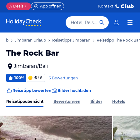
%
Deals
App öffnen
Kontakt
Hotel, Reiseziel
rlaub
Jimbaran Urlaub
Reisetipps Jimbaran
Reisetipp The Rock Bar
The Rock Bar
Jimbaran/Bali
100%
6
/ 6
3 Bewertungen
Reisetipp bewerten
Bilder hochladen
Reisetippübersicht
Bewertungen
Bilder
Hotels