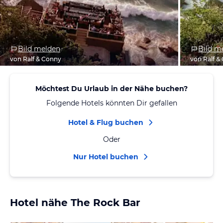
Bild melden
Bild m
von Ralf & Conny
von Ralf &
Möchtest Du Urlaub in der Nähe buchen?
Folgende Hotels könnten Dir gefallen
Hotel & Flug buchen
Oder
Nur Hotel buchen
Hotel nähe The Rock Bar