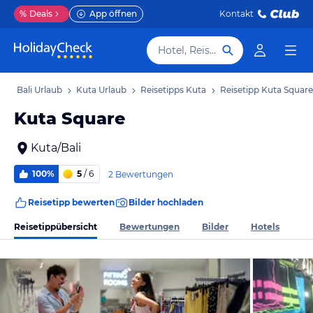
%
Deals
App öffnen
Kontakt
Hotel, Reiseziel
b
Bali Urlaub
Kuta Urlaub
Reisetipps Kuta
Reisetipp Kuta Square
Kuta Square
Kuta/Bali
100%
5
/ 6
2 Bewertungen
Reisetipp bewerten
Bilder hochladen
Reisetippübersicht
Bewertungen
Bilder
Hotels