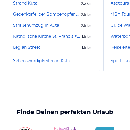
Strand Kuta
Asotours 
0,5
km
Gedenktafel der Bombenopfer / Kuta Memorial 2002
MBA Tou
0,6
km
Straßenumzug in Kuta
0,6
km
Katholische Kirche St. Francis Xavier
Waterbo
1,6
km
Legian Street
Reiseleit
1,6
km
Sehenswürdigkeiten in Kuta
Sport- un
Finde Deinen perfekten Urlaub