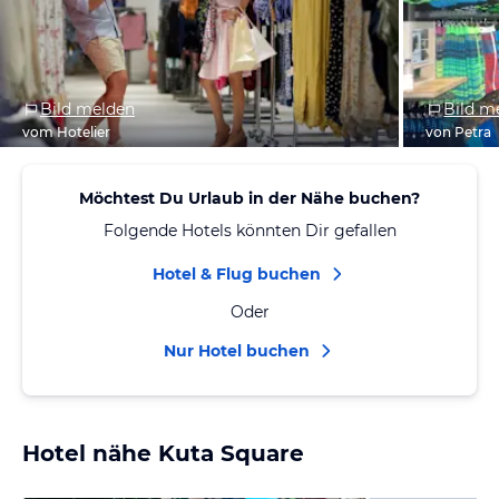
Bild melden
Bild m
vom Hotelier
von Petra
Möchtest Du Urlaub in der Nähe buchen?
Folgende Hotels könnten Dir gefallen
Hotel & Flug buchen
Oder
Nur Hotel buchen
Hotel nähe Kuta Square