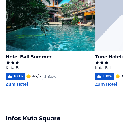
Hotel Bali Summer
Tune Hotels K
Kuta, Bali
Kuta, Bali
100
%
4,2
/
6
100
%
4,6
/
3 Bew.
Zum Hotel
Zum Hotel
Infos Kuta Square