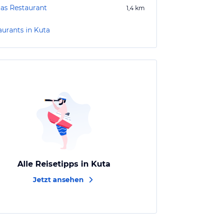
s Restaurant
1,4
km
aurants in Kuta
Alle Reisetipps in Kuta
Jetzt ansehen