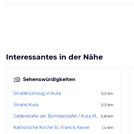
Interessantes in der Nähe
Sehenswürdigkeiten
Straßenumzug in Kuta
0,5
km
Strand Kuta
0,5
km
Gedenktafel der Bombenopfer / Kuta Memorial 2002
0,8
km
Katholische Kirche St. Francis Xavier
1,4
km