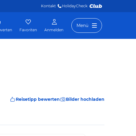
Kontakt
HolidayCheck 
Menü
werten
Favoriten
Anmelden
Reisetipp bewerten
Bilder hochladen