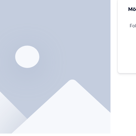
Mö
Fo