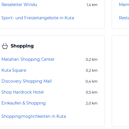
Reiseleiter Windu
Mama
1,4
km
Sport- und Freizeitangebote in Kuta
Rest
Shopping
Matahari Shopping Center
0,2
km
Kuta Square
0,2
km
Discovery Shopping Mall
0,4
km
Shop Hardrock Hotel
0,5
km
Einkaufen & Shopping
2,0
km
Shoppingmöglichkeiten in Kuta