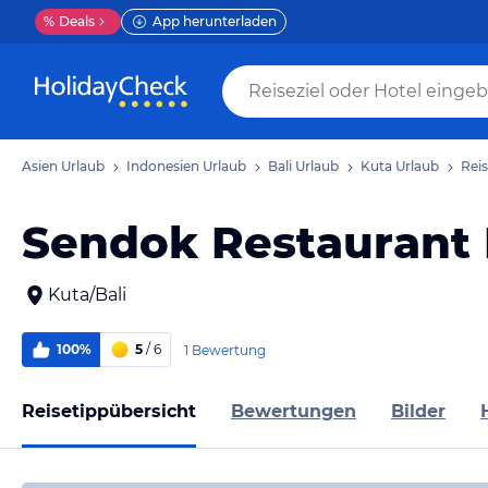
%
Deals
App herunterladen
Asien Urlaub
Indonesien Urlaub
Bali Urlaub
Kuta Urlaub
Rei
Sendok Restaurant
Kuta/Bali
100%
5
/ 6
1 Bewertung
Reisetippübersicht
Bewertungen
Bilder