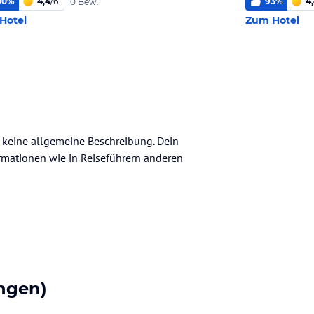
00
%
4,4
/
6
93
%
4
10 Bew.
Hotel
Zum Hotel
h keine allgemeine Beschreibung. Dein
nformationen wie in Reiseführern anderen
ngen)