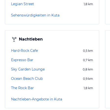
Legian Street
1,8
km
Sehenswürdigkeiten in Kuta
Nachtleben
Hard-Rock Cafe
0,5
km
Expresso Bar
0,7
km
Sky Garden Lounge
0,8
km
Ocean Beach Club
0,9
km
The Rock Bar
1,8
km
Nachtleben-Angebote in Kuta