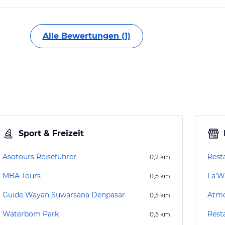
Alle Bewertungen (1)
Sport & Freizeit
Asotours Reiseführer
Rest
0,2
km
MBA Tours
La'W
0,5
km
Guide Wayan Suwarsana Denpasar
Atmo
0,5
km
Waterbom Park
Rest
0,5
km