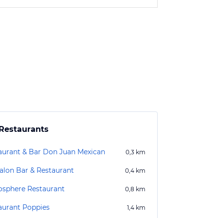
Restaurants
aurant & Bar Don Juan Mexican
0,3
km
alon Bar & Restaurant
0,4
km
sphere Restaurant
0,8
km
aurant Poppies
1,4
km