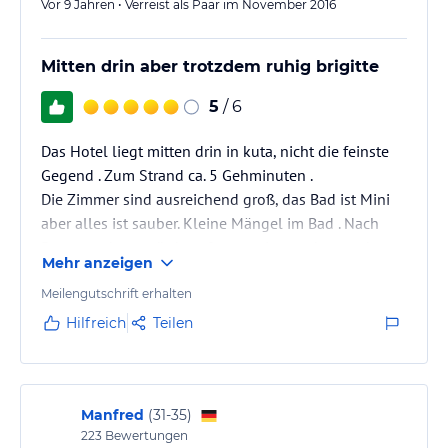
Vor 9 Jahren • Verreist als Paar im November 2016
Mitten drin aber trotzdem ruhig brigitte
5
/ 6
Das Hotel liegt mitten drin in kuta, nicht die feinste
Gegend . Zum Strand ca. 5 Gehminuten .
Die Zimmer sind ausreichend groß, das Bad ist Mini
aber alles ist sauber. Kleine Mängel im Bad . Nach
Beanstandung würde sofort reagiert und versucht
Mehr anzeigen
den Schaden zu beheben. Leider hat es nicht so
geklappt. Das positivsten war das Personal .immer
Meilengutschrift erhalten
freundlich , gut gelaunt und hilfsbereit.
Hilfreich
Teilen
Das Frühstück war überraschend gut. Der Pool auf
dem Dach war ohne schattenspendende
Gegenstände und ziemlich karg.
Manfred
(
31-35
)
223
Bewertungen