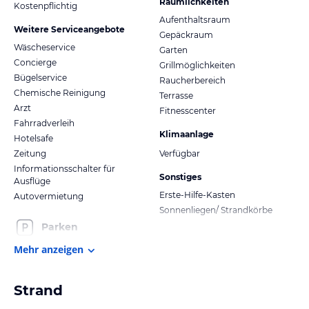
Räumlichkeiten
Kostenpflichtig
Aufenthaltsraum
Weitere Serviceangebote
Gepäckraum
Wäscheservice
Garten
Concierge
Grillmöglichkeiten
Bügelservice
Raucherbereich
Chemische Reinigung
Terrasse
Arzt
Fitnesscenter
Fahrradverleih
Klimaanlage
Hotelsafe
Zeitung
Verfügbar
Informationsschalter für
Sonstiges
Ausflüge
Erste-Hilfe-Kasten
Autovermietung
Sonnenliegen/ Strandkörbe
Parken
Mehr anzeigen
Strand