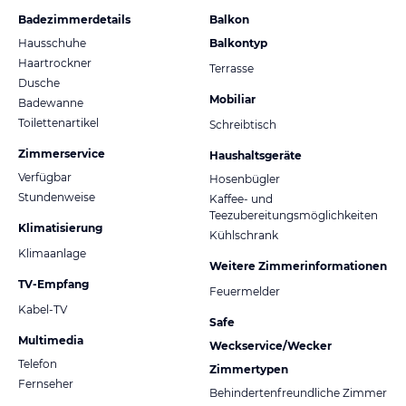
Badezimmerdetails
Balkon
Hausschuhe
Balkontyp
Haartrockner
Terrasse
Dusche
Mobiliar
Badewanne
Toilettenartikel
Schreibtisch
Zimmerservice
Haushaltsgeräte
Verfügbar
Hosenbügler
Stundenweise
Kaffee- und
Teezubereitungsmöglichkeiten
Klimatisierung
Kühlschrank
Klimaanlage
Weitere Zimmerinformationen
TV-Empfang
Feuermelder
Kabel-TV
Safe
Multimedia
Weckservice/Wecker
Telefon
Zimmertypen
Fernseher
Behindertenfreundliche Zimmer