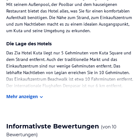
Mit seinem Außenpool, der Poolbar und dem hauseigenen
Restaurant bietet das Hotel alles, was Sie für einen komfortablen
Aufenthalt benötigen. Die Nähe zum Strand, zum Einkaufszentrum
und zum Nachtleben macht es zu einem idealen Ausgangspunkt,
um Kuta und seine Umgebung zu erkunden.
Die Lage des Hotels
Das Zia Hotel Kuta liegt nur 5 Gehminuten vom Kuta Square und
dem Strand entfernt. Auch der traditionelle Markt und das
Einkaufszentrum sind nur wenige Gehminuten entfernt. Das
lebhafte Nachtleben von Legian erreichen Sie in 10 Gehminuten.
Das Einkaufszentrum Beachwalk ist etwa 10 Fahrminuten entfernt.
Der internationale Flughafen Denpasar ist nur 6 km entfernt.
Mehr anzeigen
Zimmer / Unterbringung im Hotel
Die Zimmer im Zia Hotel Kuta sind modern und gemütlich
eingerichtet. Jedes Zimmer verfügt über eine Klimaanlage, einen
Sitzbereich, eine Minibar, einen Wasserkocher und einen Flachbild-
Informativste Bewertungen
(von
10
Kabel-TV mit USB-Anschluss. Das private Badezimmer ist mit einer
Dusche aus gehärtetem Glas ausgestattet. Barrierefreie Zimmer
Bewertungen)