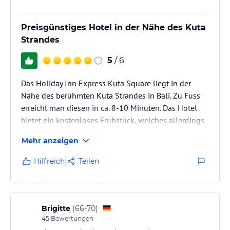
Preisgünstiges Hotel in der Nähe des Kuta
Strandes
5
/ 6
Das Holiday Inn Express Kuta Square liegt in der
Nähe des berühmten Kuta Strandes in Bali. Zu Fuss
erreicht man diesen in ca. 8-10 Minuten. Das Hotel
bietet ein kostenloses Frühstück, welches allerdings
recht überschaubar aber ausreichend ist. Die Zimmer
Mehr anzeigen
sind recht klein aber sehr sauber. Das Personal ist
unheimlich freundlich und man erinnerte sich sogar
Hilfreich
Teilen
noch nach 2 Tagen an meinen Namen. Die Qualität
des Internets im Zimmer war leider nicht sonderlich
gut. Ebenfalls ist zu bemängeln dass es am Pool auf
dem Dach…
Brigitte
(
66-70
)
45
Bewertungen