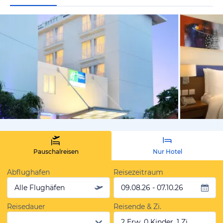
von Pornthi
Pauschalreisen
Nur Hotel
Abflughafen
Reisezeitraum
Alle Flughäfen
09.08.26 - 07.10.26
Reisedauer
Reisende & Zi.
2 Erw, 0 Kinder, 1 Zi.