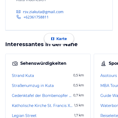
rsv.ziakuta@gmail.com
+62361758811
Karte
Interessantes in der Nähe
Sehenswürdigkeiten
Spor
Strand Kuta
0,5
km
Asotours 
Straßenumzug in Kuta
0,5
km
MBA Tou
Gedenktafel der Bombenopfer / Kuta Memorial 2002
0,7
km
Katholische Kirche St. Francis Xavier
1,5
km
Waterbo
Legian Street
1,7
km
Reiseleit