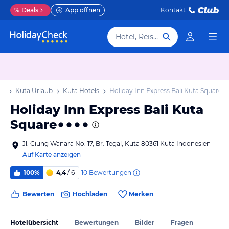
%
Deals
App öffnen
Kontakt
Hotel, Reiseziel
ub
Kuta Urlaub
Kuta Hotels
Holiday Inn Express Bali Kuta Square
Holiday Inn Express Bali Kuta
Square
Jl. Ciung Wanara No. 17, Br. Tegal, Kuta 80361 Kuta Indonesien
Auf Karte anzeigen
10
Bewertungen
100%
4,4
/ 6
Bewerten
Hochladen
Merken
Hotelübersicht
Bewertungen
Bilder
Fragen