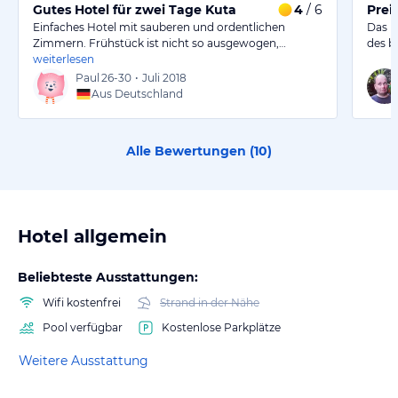
Gutes Hotel für zwei Tage Kuta
4
/ 6
Prei
Einfaches Hotel mit sauberen und ordentlichen
Das H
Zimmern. Frühstück ist nicht so ausgewogen,…
des b
weiterlesen
Paul
26-30
•
Juli 2018
Aus Deutschland
Alle Bewertungen (
10
)
Hotel allgemein
Beliebteste Ausstattungen:
Wifi kostenfrei
Strand in der Nähe
Pool verfügbar
Kostenlose Parkplätze
Weitere Ausstattung