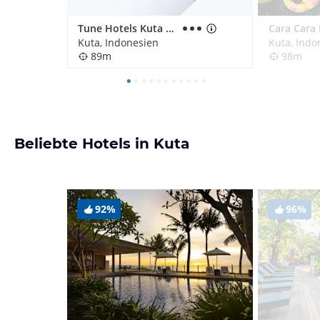
Tune Hotels Kuta Bali
Cara Cara 
Kuta, Indonesien
Kuta, Indo
89m
98m
Beliebte Hotels in Kuta
92%
96%