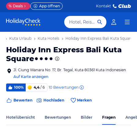
%
Deals
App öffnen
Kontakt
Hotel, Reiseziel
ub
Kuta Urlaub
Kuta Hotels
Holiday Inn Express Bali Kuta Square
Holiday Inn Express Bali Kuta
Square
Jl. Ciung Wanara No. 17, Br. Tegal, Kuta 80361 Kuta Indonesien
Auf Karte anzeigen
10
Bewertungen
100%
4,4
/ 6
Bewerten
Hochladen
Merken
Hotelübersicht
Bewertungen
Bilder
Fragen
Ange