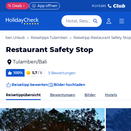
%
Deals
App öffnen
Kontakt
Hotel, Reiseziel
lamben Urlaub
Reisetipps Tulamben
Reisetipp Restaurant Safety Stop
Restaurant Safety Stop
Tulamben/Bali
100%
5,7
/ 6
5 Bewertungen
Reisetipp bewerten
Bilder hochladen
Reisetippübersicht
Bewertungen
Bilder
Hotels