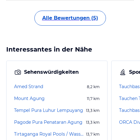
Alle Bewertungen (5)
Interessantes in der Nähe
Sehenswürdigkeiten
Spor
Amed Strand
8,2
km
Mount Agung
Tauchen 
11,7
km
Tempel Pura Luhur Lempuyang
13,3
km
Pagode Pura Penataran Agung
ORCA Div
13,3
km
Tirtaganga Royal Pools / Wasserpalast Taman Tirta Gangga
13,7
km