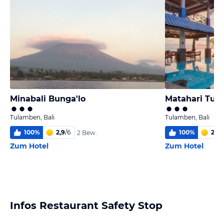
Minabali Bunga'lo
Tulamben, Bali
Tulamben, Bali
100
%
2,9
/
6
100
%
2,7
/
2 Bew.
Zum Hotel
Zum Hotel
Infos Restaurant Safety Stop