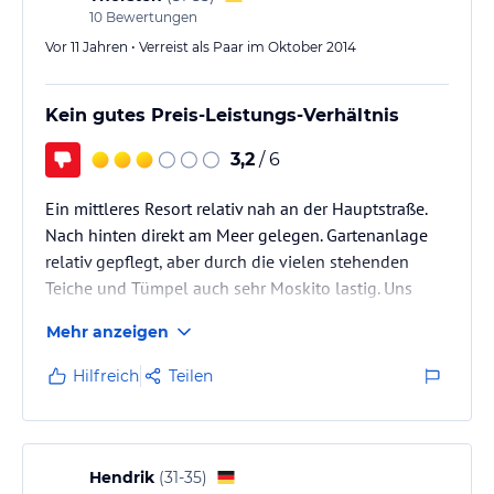
10
Bewertungen
Vor 11 Jahren • Verreist als Paar im Oktober 2014
Kein gutes Preis-Leistungs-Verhältnis
3,2
/ 6
Ein mittleres Resort relativ nah an der Hauptstraße.
Nach hinten direkt am Meer gelegen. Gartenanlage
relativ gepflegt, aber durch die vielen stehenden
Teiche und Tümpel auch sehr Moskito lastig. Uns
wurde ein Standardzimmer angeboten, wo wir nicht
Mehr anzeigen
mal ausgepackt haben. Es war sehr nahe an der
Straße,
Hilfreich
Teilen
war sehr klein ohne genügend Stauraum und die
Sauberkeit war auch nicht gerade die Beste. Was aber
gar nicht ging waren die geschätzten 300 Moskitos
im Zimmer.
Hendrik
(
31-35
)