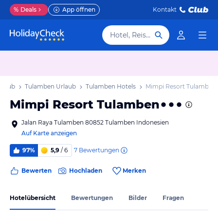
%
Deals
App öffnen
Kontakt
Hotel, Reiseziel
Urlaub
Tulamben Urlaub
Tulamben Hotels
Mimpi Resort Tulamben
Mimpi Resort Tulamben
Jalan Raya Tulamben 80852 Tulamben Indonesien
Auf Karte anzeigen
7
Bewertungen
97%
5,9
/ 6
Bewerten
Hochladen
Merken
Hotelübersicht
Bewertungen
Bilder
Fragen