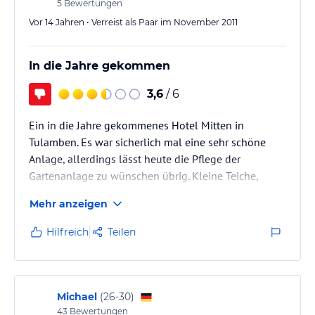
Selbst unter dem Netz warteten schon ca. 150 auf
5
Bewertungen
ihr…
Vor 14 Jahren • Verreist als Paar im November 2011
In die Jahre gekommen
3,6
/ 6
Ein in die Jahre gekommenes Hotel Mitten in
Tulamben. Es war sicherlich mal eine sehr schöne
Anlage, allerdings lässt heute die Pflege der
Gartenanlage zu wünschen übrig. Kleine Teiche,
verteilt in der Anlage, sind zum Teil von toten Fischen
Mehr anzeigen
gekennzeichnet. Das Hotel liegt direkt am Wasser,
man muss nur wissen, dass es keinen Sandstrand
Hilfreich
Teilen
gibt, sondern einen sehr groben Kies-, Felsenstrand.
Das Wasser ist glasklar und sehr warm. Außerhalb der
Anlage ist wenig vorzufinden. Taucher finden hier
sehr schöne Tauchspots…
Michael
(
26-30
)
43
Bewertungen