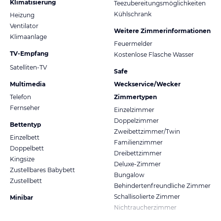
Klimatisierung
Teezubereitungsmöglichkeiten
Kühlschrank
Heizung
Ventilator
Weitere Zimmerinformationen
Klimaanlage
Feuermelder
TV-Empfang
Kostenlose Flasche Wasser
Satelliten-TV
Safe
Multimedia
Weckservice/Wecker
Telefon
Zimmertypen
Fernseher
Einzelzimmer
Doppelzimmer
Bettentyp
Zweibettzimmer/Twin
Einzelbett
Familienzimmer
Doppelbett
Dreibettzimmer
Kingsize
Deluxe-Zimmer
Zustellbares Babybett
Bungalow
Zustellbett
Behindertenfreundliche Zimmer
Schallisolierte Zimmer
Minibar
Nichtraucherzimmer