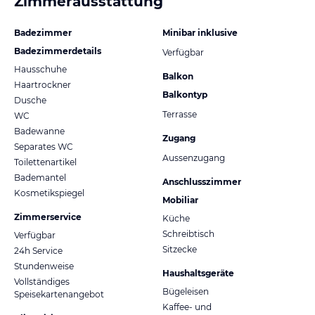
Zimmerausstattung
Badezimmer
Minibar inklusive
Badezimmerdetails
Verfügbar
Hausschuhe
Balkon
Haartrockner
Balkontyp
Dusche
Terrasse
WC
Badewanne
Zugang
Separates WC
Aussenzugang
Toilettenartikel
Bademantel
Anschlusszimmer
Kosmetikspiegel
Mobiliar
Zimmerservice
Küche
Schreibtisch
Verfügbar
Sitzecke
24h Service
Stundenweise
Haushaltsgeräte
Vollständiges
Bügeleisen
Speisekartenangebot
Kaffee- und