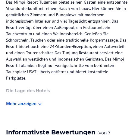
Das Mimpi Resort Tulamben bietet seinen Gästen eine entspannte
Strandunterkunft mit einem Hauch von Luxus. Hier können Sie in
gemütlichen Zimmern und Bungalows mit modernem
indonesischem Interieur und viel Tageslicht entspannen. Das
Resort verfügt über einen Außenpool, ein Restaurant, ein
Tauchzentrum und einen Wellnessbereich. Genießen Sie
Schnorcheln, Tauchen oder eine traditionelle Körpermassage. Das
Resort bietet auch eine 24-Stunden-Rezeption, einen Autoverleih
und einen Tourenschalter. Das Tunjung Restaurant serviert eine
Auswahl an westlichen und indonesischen Gerichten. Das Mimpi
Resort Tulamben liegt nur wenige Schritte vom berühmten
Tauchplatz USAT Liberty entfernt und bietet kostenfreie
Parkplätze.
Die Lage des Hotels
Das Mimpi Resort Tulamben liegt am Fuße des Agung in dem
Mehr anzeigen
kleinen Dorf Tulamben an der nordöstlichen Küste Balis. Von hier
aus haben Sie einen atemberaubenden Blick auf das Meer und
können die Schönheit der Umgebung genießen. Der internationale
Flughafen Ngurah Rai ist nur 90 Minuten Fahrt entfernt.
Informativste Bewertungen
(von
7