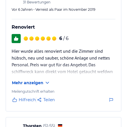
und Tauchen gehen, um die wunderschöne Unterwasserwelt zu
31
Bewertungen
erkunden. Oder Sie entspannen sich am Außenpool und genießen
Vor 6 Jahren • Verreist als Paar im November 2019
die Sonne auf der Terrasse. Das Resort bietet auch einen
Wellnessbereich, in dem Sie sich mit Massagen verwöhnen lassen
können. Für Kinder gibt es ein buntes Spiele- und
Renoviert
Unterhaltungsprogramm.
6
/ 6
Hinweis:
Verfasst von HolidayCheck mit Hilfe von KI. Alle
Angaben ohne Gewähr. Bitte lies vor der Buchung die
Hier wurde alles renoviert und die Zimmer sind
verbindlichen
Angebotsdetails
des jeweiligen Veranstalters.
hübsch, neu und sauber, schöne Anlage und nettes
Personal. Preis war gut für das Angebot. Das
schiffwreck kann direkt vom Hotel getaucht wefdwn
Mehr anzeigen
Meilengutschrift erhalten
Hilfreich
Teilen
Thorsten
(
51-55
)