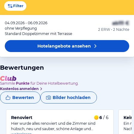
Filter
ab
111 €
04.09.2026 - 06.09.2026
ohne Verpflegung
2 ERW • 2 Nächte
Standard Doppelzimmer mit Terrasse
Hotelangebote
ansehen
Bewertungen
Sammle
Punkte
für Deine Hotelbewertung.
Kostenlos anmelden
Bewerten
Bilder hochladen
Renoviert
6
/ 6
Kein
Hier wurde alles renoviert und die Zimmer sind
Ein m
hübsch, neu und sauber, schöne Anlage und…
Nach 