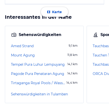
Karte
Interessantes in der Nähe
Sehenswürdigkeiten
Spor
Amed Strand
9,1
km
Mount Agung
11,8
km
Tauchen 
Tempel Pura Luhur Lempuyang
14,1
km
Pagode Pura Penataran Agung
14,1
km
ORCA Div
Tirtaganga Royal Pools / Wasserpalast Taman Tirta Gangga
14,4
km
Sehenswürdigkeiten in Tulamben