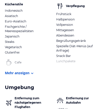
Küchenstile
Verpflegung
Indonesisch
Frühstück
Asiatisch
Halbpension
Euro-Asiatisch
Vollpension
Fischgerichte /
Mittagessen
Meeresspezialitäten
Abendessen
Japanisch
Begrüßungsgetränk
Steaks
Spezielle Diät-Menüs (auf
Vegetarisch
Anfrage)
Glutenfrei
Snack Bar
Lunchpakete
Cafe
Mehr anzeigen
Umgebung
Entfernung zum
Entfernung zur
nächstgelegenen
Autobahn
Flughafen