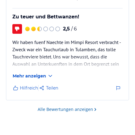
Zu teuer und Bettwanzen!
2,5
/ 6
Wir haben fuenf Naechte im Mimpi Resort verbracht -
Zweck war ein Tauchurlaub in Tulamben, das tolle
Tauchreviere bietet. Uns war bewusst, dass die
Auswahl an Unterkuenften in dem Ort begrenzt sein
wuerde, so waehlte ich dieses Hotel aus, nach
Mehr anzeigen
einigermassen ansprechendem Internet-Auftritt und
guten Empfehlungen hier bei holidaycheck. Mimpi ist
Hilfreich
Teilen
uebrigens indonesisch und steht fuer "Traum" (fuer
uns ging die Sache jedoch eher Richtung Albtraum...)
Leider wurde das ganze ein Reinfall - das Hotel
Alle Bewertungen anzeigen
verlangt Preise, fuer…