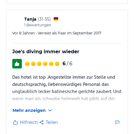
schwierigen Einstiege zum Tauchen (Große Steine,
teilweise sehr wellig, also sehr schwierig für
Gehbehinderte).…
Tanja
(
31-35
)
1
Bewertungen
Vor 8 Jahren • Verreist als Paar im September 2017
Joe's diving immer wieder
6
/ 6
Das hotel ist top .Angestellte immer zur Stelle und
deutschsprachig, liebenswürdiges Personal das
unglaublich lecker balinesische gerichte zaubert. Und
wenn man als schwabe heimweh hat gibts auf der
karte flädesuppe oder hirtennudeln mir kaminwurz.
Mehr anzeigen
Ultimativ toll für mi schwobaseggl
Sauberkeit ist super ,die location lädt richtig zum
Hilfreich
Teilen
entspannen ein 2 pools auf dem gelände. Es gibt