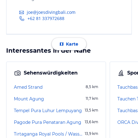
joe@joesdivingbali.com
+62 81 337972688
Karte
Interessantes in der Nähe
Sehenswürdigkeiten
Spor
Amed Strand
8,5
km
Mount Agung
11,7
km
Tauchen 
Tempel Pura Luhur Lempuyang
13,5
km
Pagode Pura Penataran Agung
13,6
km
ORCA Div
Tirtaganga Royal Pools / Wasserpalast Taman Tirta Gangga
13,9
km