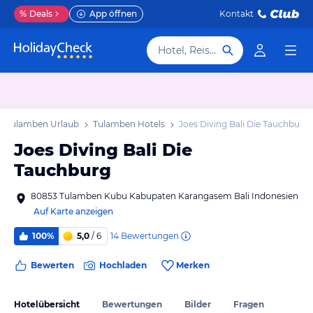
%
Deals
App öffnen
Kontakt
Hotel, Reiseziel
Tulamben Urlaub
Tulamben Hotels
Joes Diving Bali Die Tauchburg
Joes Diving Bali Die
Tauchburg
80853 Tulamben Kubu Kabupaten Karangasem Bali Indonesien
Auf Karte anzeigen
14
Bewertungen
100%
5,0
/ 6
Bewerten
Hochladen
Merken
Hotelübersicht
Bewertungen
Bilder
Fragen