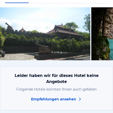
von Daniela
Leider haben wir für dieses Hotel keine
Angebote
Folgende Hotels könnten Ihnen auch gefallen
Empfehlungen ansehen