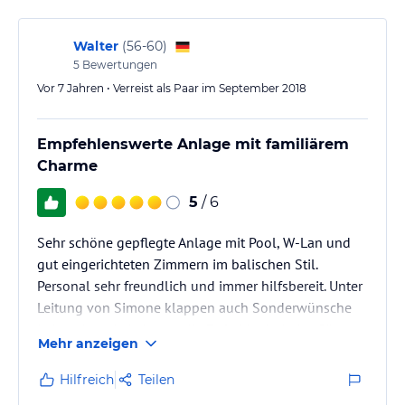
Walter
(
56-60
)
5
Bewertungen
Vor 7 Jahren • Verreist als Paar im September 2018
Empfehlenswerte Anlage mit familiärem
Charme
5
/ 6
Sehr schöne gepflegte Anlage mit Pool, W-Lan und
gut eingerichteten Zimmern im balischen Stil.
Personal sehr freundlich und immer hilfsbereit. Unter
Leitung von Simone klappen auch Sonderwünsche
jederzeit und sie ist um die Zufreidenheit der Gäste
Mehr anzeigen
sehr bemüht. Das Essen ist ebenfalls typisch balisch
aber sehr lecker. Einzige Nachteile die es gibt liegen
Hilfreich
Teilen
aber nicht an der Anlage, so zum Beispiel die sehr