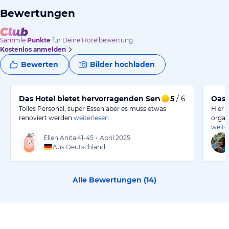
Bewertungen
Sammle
Punkte
für Deine Hotelbewertung.
Kostenlos anmelden
Bewerten
Bilder hochladen
Das Hotel bietet hervorragenden Service und leckeres 
5
/ 6
Oase
Tolles Personal, super Essen aber es muss etwas
Hier 
renoviert werden
weiterlesen
organ
weite
Ellen Anita
41-45
•
April 2025
Aus Deutschland
Alle Bewertungen (
14
)