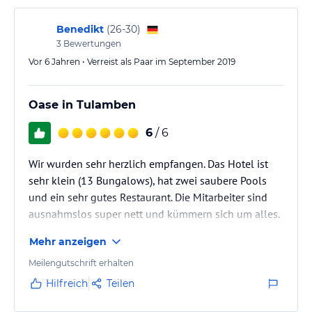
Benedikt
(
26-30
)
3
Bewertungen
Vor 6 Jahren • Verreist als Paar im September 2019
Oase in Tulamben
6
/ 6
Wir wurden sehr herzlich empfangen. Das Hotel ist
sehr klein (13 Bungalows), hat zwei saubere Pools
und ein sehr gutes Restaurant. Die Mitarbeiter sind
ausnahmslos super nett und kümmern sich um alles.
Mehr anzeigen
Wir haben uns wunschlos glücklich gefühlt
Meilengutschrift erhalten
Hilfreich
Teilen