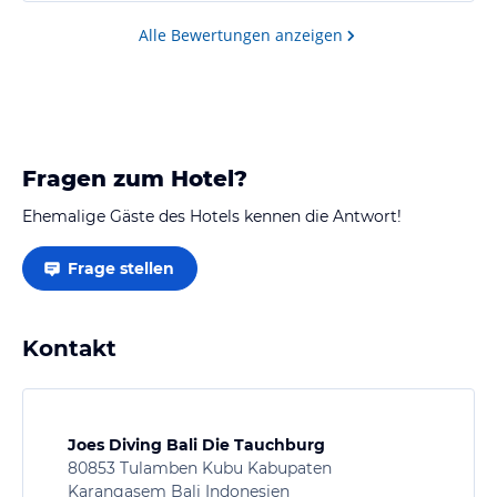
sogar 2 Aussichtstürme mit traumhaften Blick in die
Umgebung und natürlich auf mount agung
Alle Bewertungen anzeigen
Täglich kommen masseurinnen ins resort…
Fragen zum Hotel?
Ehemalige Gäste des Hotels kennen die Antwort!
Frage stellen
Kontakt
Joes Diving Bali Die Tauchburg
80853 Tulamben Kubu Kabupaten
Karangasem Bali Indonesien