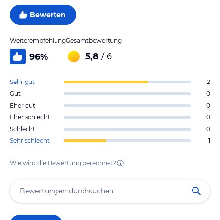
Bewerten
Weiterempfehlung
Gesamtbewertung
5,8
/ 6
96
%
Sehr gut
2
Gut
0
Eher gut
0
Eher schlecht
0
Schlecht
0
Sehr schlecht
1
Wie wird die Bewertung berechnet?