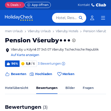
%
Deals
App öffnen
Kontakt
Hotel, Reiseziel
böhmen Urlaub
Všeruby Urlaub
Všeruby Hotels
Pension Všeruby
Pension Všeruby
Všeruby u Kdyně 37 345 07 Všeruby Tschechische Republik
Auf Karte anzeigen
3
Bewertungen
96%
5,8
/ 6
Bewerten
Hochladen
Merken
Hotelübersicht
Bewertungen
Bilder
Fragen
Bewertungen
(
3
)