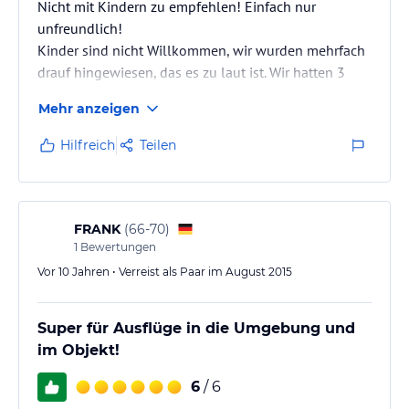
Nicht mit Kindern zu empfehlen! Einfach nur
unfreundlich!
Kinder sind nicht Willkommen, wir wurden mehrfach
drauf hingewiesen, das es zu laut ist. Wir hatten 3
Kinder dabei im Alter von 1-10 Jahren. Ja Kinder sind
Mehr anzeigen
nun mal nicht immer leise!
Hilfreich
Teilen
FRANK
(
66-70
)
1
Bewertungen
Vor 10 Jahren • Verreist als Paar im August 2015
Super für Ausflüge in die Umgebung und
im Objekt!
6
/ 6