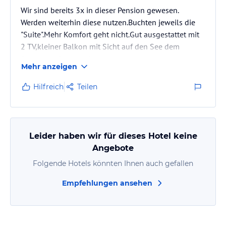
Wir sind bereits 3x in dieser Pension gewesen.
Werden weiterhin diese nutzen.Buchten jeweils die
"Suite".Mehr Komfort geht nicht.Gut ausgestattet mit
2 TV,kleiner Balkon mit Sicht auf den See dem
SwimmingPol und dem gut angelegten
Mehr anzeigen
Kinderspielplatz mit Liegewiese.Boot Ausleih ist auch
vorhanden.
Hilfreich
Teilen
Absolut sauber und Top Zustand.WIFI guter
Empfang.Frühstück preiswert bei vollem Angebot.
Zentral gelegen um Sehenswürtigkeiten i D und CZ
zu besuchen.
Leider haben wir für dieses Hotel keine
Nettes Personal.Sehr entgegenkommend.
Angebote
Folgende Hotels könnten Ihnen auch gefallen
TOP zu jeder Jahreszeit
Empfehlungen ansehen