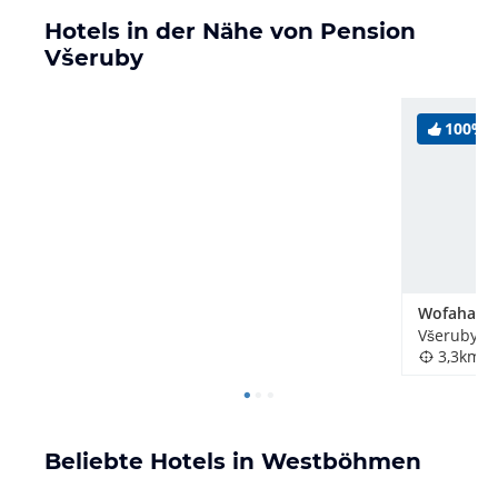
Hotels in der Nähe von Pension
Všeruby
100%
Wofahansl
Všeruby, 
3,3km
Beliebte Hotels in Westböhmen