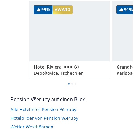
99%
91%
AWARD
Hotel Riviera
Grandhote
Depoltovice, Tschechien
Pension Všeruby auf einen Blick
Alle Hotelinfos Pension Všeruby
Hotelbilder von Pension Všeruby
Wetter Westböhmen