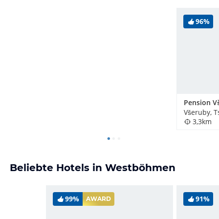
96%
Pension V
Všeruby, 
3,3km
Beliebte Hotels in Westböhmen
99%
91%
AWARD