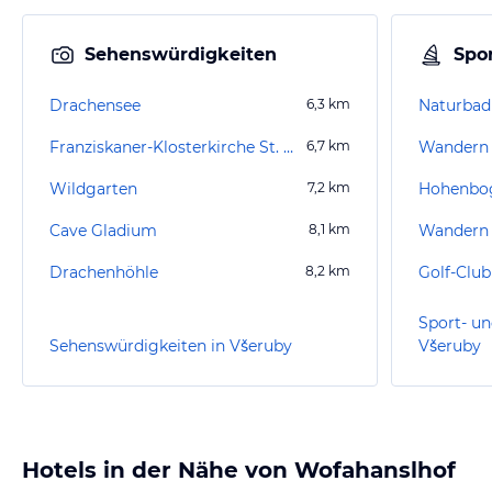
Sehenswürdigkeiten
Spor
Drachensee
6,3
km
Naturbad
Franziskaner-Klosterkirche St. Katharina
6,7
km
Wildgarten
7,2
km
Cave Gladium
8,1
km
Wandern 
Drachenhöhle
8,2
km
Golf-Club
Sport- un
Sehenswürdigkeiten in Všeruby
Všeruby
Hotels in der Nähe von Wofahanslhof