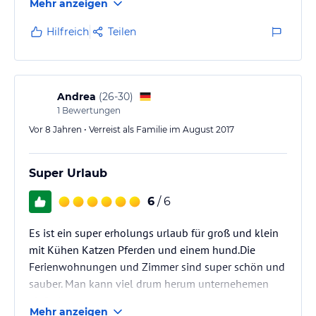
Mehr anzeigen
können.
Sehr nette Gastgeberin! Jeder Wunsch wurde erfüllt.
Hilfreich
Teilen
Andrea
(
26-30
)
1
Bewertungen
Vor 8 Jahren • Verreist als Familie im August 2017
Super Urlaub
6
/ 6
Es ist ein super erholungs urlaub für groß und klein
mit Kühen Katzen Pferden und einem hund.Die
Ferienwohnungen und Zimmer sind super schön und
sauber. Man kann viel drum herum unternehemen
einfach super super super
Mehr anzeigen