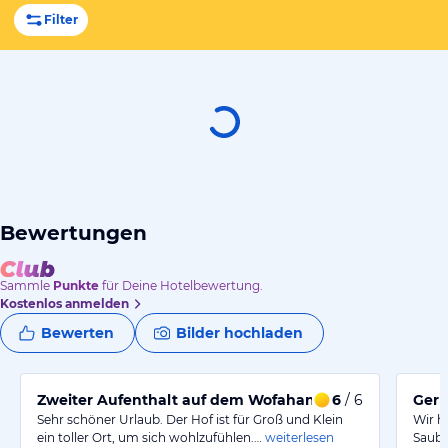
Filter
Bewertungen
Sammle
Punkte
für Deine Hotelbewertung.
Kostenlos anmelden
Bewerten
Bilder hochladen
Zweiter Aufenthalt auf dem Wofahanslhof
6
/ 6
Gern
Sehr schöner Urlaub. Der Hof ist für Groß und Klein
Wir h
ein toller Ort, um sich wohlzufühlen.…
weiterlesen
Saube