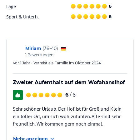
Hinweis:
Verfasst von HolidayCheck mit Hilfe von KI. Alle
Lage
6
Angaben ohne Gewähr. Bitte lies vor der Buchung die
verbindlichen
Angebotsdetails
des jeweiligen Veranstalters.
Sport & Unterh.
6
Miriam
(
36-40
)
1
Bewertungen
Vor 1 Jahr • Verreist als Familie im Oktober 2024
Zweiter Aufenthalt auf dem Wofahanslhof
6
/ 6
Sehr schöner Urlaub. Der Hof ist für Groß und Klein
ein toller Ort, um sich wohlzufühlen. Alle sind sehr
freundlich. Wir kommen gern noch einmal.
Mehr anzeigen