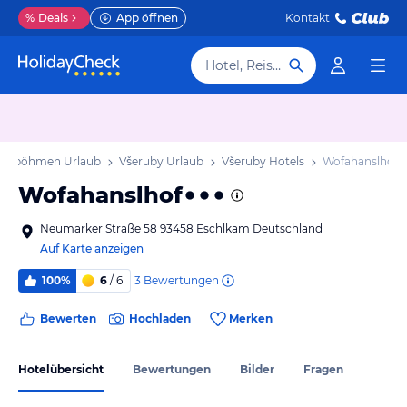
%
Deals
App öffnen
Kontakt
Hotel, Reiseziel
stböhmen Urlaub
Všeruby Urlaub
Všeruby Hotels
Wofahanslhof
Wofahanslhof
Neumarker Straße 58 93458 Eschlkam Deutschland
Auf Karte anzeigen
3
Bewertungen
100%
6
/ 6
Bewerten
Hochladen
Merken
Hotelübersicht
Bewertungen
Bilder
Fragen