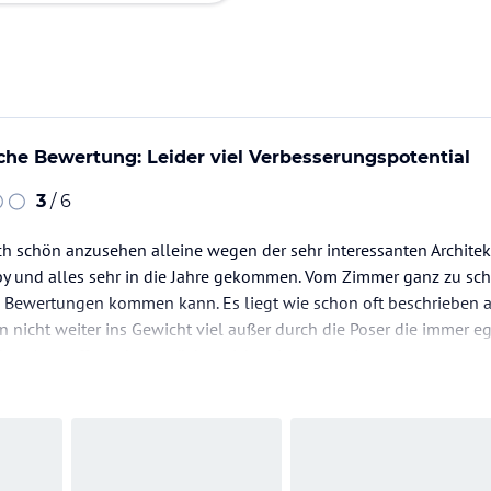
iche Bewertung: Leider viel Verbesserungspotential
3
/ 6
ch schön anzusehen alleine wegen der sehr interessanten Architekt
bby und alles sehr in die Jahre gekommen. Vom Zimmer ganz zu sch
 Bewertungen kommen kann. Es liegt wie schon oft beschrieben an
on nicht weiter ins Gewicht viel außer durch die Poser die immer e
ohne Auspuff, na denn möchte nicht wissen was in…