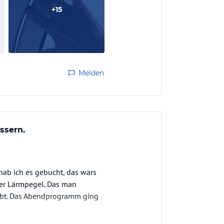
+
15
Melden
ssern.
hab ich es gebucht, das wars
der Lärmpegel. Das man
lebt. Das Abendprogramm ging