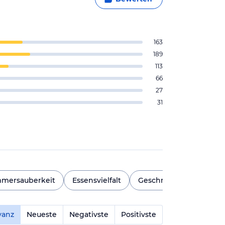
163
189
113
66
27
31
mmersauberkeit
Essensvielfalt
Geschmack
Strand
vanz
Neueste
Negativste
Positivste