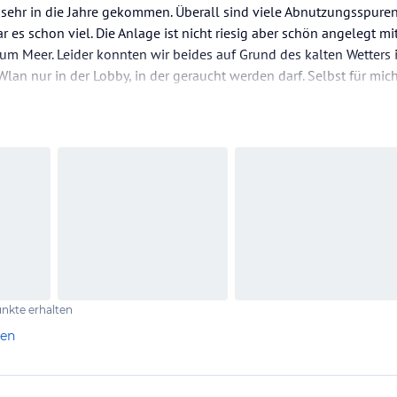
 sehr in die Jahre gekommen. Überall sind viele Abnutzungsspuren
r es schon viel. Die Anlage ist nicht riesig aber schön angelegt m
um Meer. Leider konnten wir beides auf Grund des kalten Wetters 
Wlan nur in der Lobby, in der geraucht werden darf. Selbst für mi
i hatte ... Im Hotel bietet jemand Quadtouren an -…
nkte erhalten
len