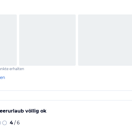
nkte erhalten
len
eerurlaub völlig ok
4
/ 6