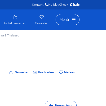
Kontakt
HolidayCheck 
Menü
Hotel bewerten
Favoriten
aya & Thalasso
Bewerten
Hochladen
Merken
Bewerten