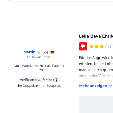
Lella Baya Ehrl
Martin
(
61-65
)
Für das Auge wirkli
17
Bewertungen
erholen, leider. Lo
Vor 1 Woche • Verreist als Paar im
man zu solch guten
Juni 2026
aber in der Vorsais
Verifizierter Aufenthalt
und runter fuhren 
Mehr anzeigen
Doppelzimmer Bestpreis