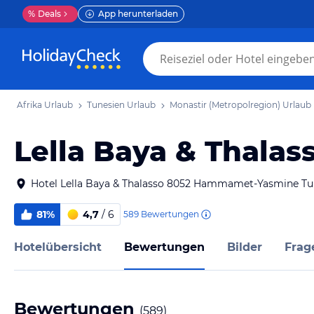
%
Deals
App herunterladen
Afrika Urlaub
Tunesien Urlaub
Monastir (Metropolregion) Urlaub
Lella Baya & Thalas
Hotel Lella Baya & Thalasso 8052 Hammamet-Yasmine Tu
81%
4,7
/ 6
589
Bewertungen
Hotelübersicht
Bewertungen
Bilder
Frag
Bewertungen
(
589
)