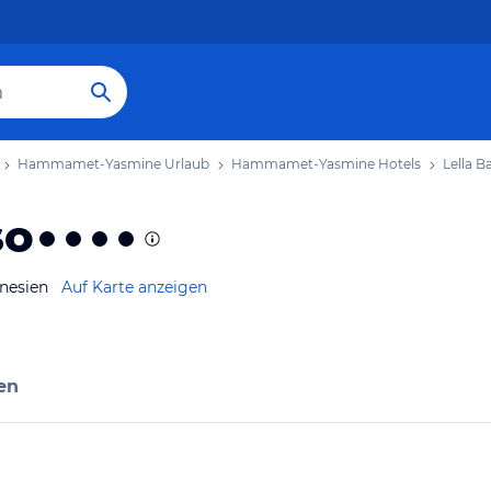
Hammamet-Yasmine Urlaub
Hammamet-Yasmine Hotels
Lella B
so
nesien
Auf Karte anzeigen
en