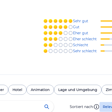
Sehr gut
Gut
Eher gut
Eher schlecht
Schlecht
Sehr schlecht
er
Hotel
Animation
Lage und Umgebung
Zi
Sortiert nach:
Rele