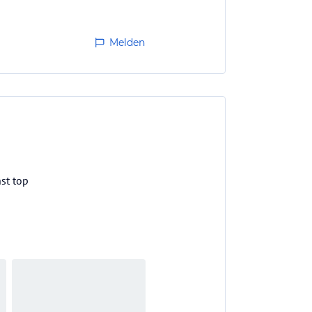
Melden
nst top