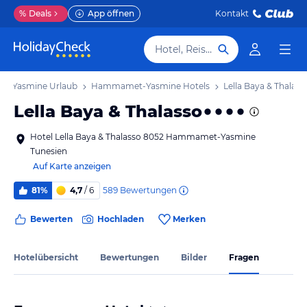
%
Deals
App öffnen
Kontakt
Hotel, Reiseziel
-Yasmine Urlaub
Hammamet-Yasmine Hotels
Lella Baya & Thalass
Lella Baya & Thalasso
Hotel Lella Baya & Thalasso 8052 Hammamet-Yasmine
Tunesien
Auf Karte anzeigen
589
Bewertungen
81%
4,7
/ 6
Bewerten
Hochladen
Merken
Hotelübersicht
Bewertungen
Bilder
Fragen