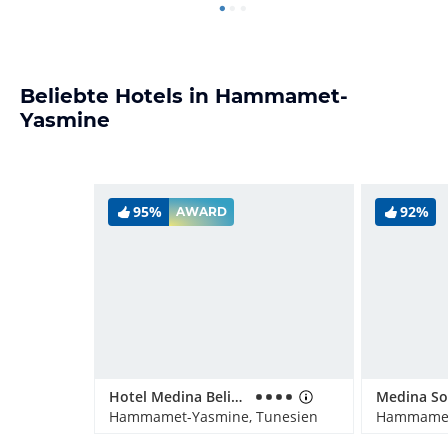
Beliebte Hotels in Hammamet-
Yasmine
95%
92%
AWARD
Hotel Medina Belisaire & Thalasso
Hammamet-Yasmine, Tunesien
Hammamet