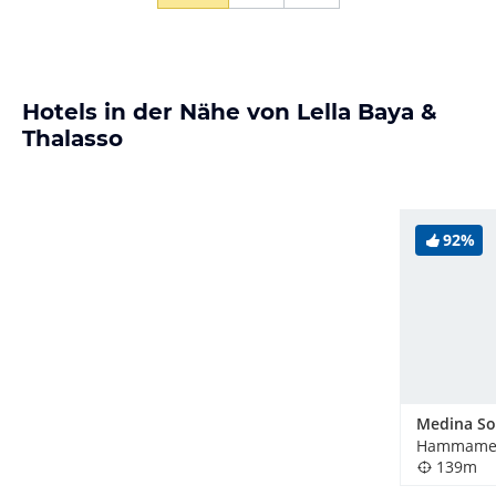
Hotels in der Nähe von Lella Baya &
Thalasso
92%
Hammamet
139m