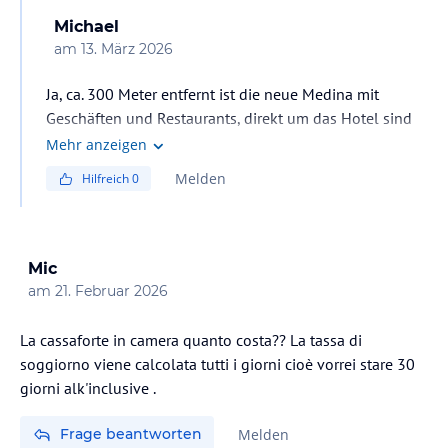
Michael
am
13. März 2026
Ja, ca. 300 Meter entfernt ist die neue Medina mit
Geschäften und Restaurants, direkt um das Hotel sind
ebenfalls mehrere Restaurants und Geschäfte...
Mehr anzeigen
Melden
Hilfreich
0
Mic
am
21. Februar 2026
La cassaforte in camera quanto costa?? La tassa di
soggiorno viene calcolata tutti i giorni cioè vorrei stare 30
giorni alk'inclusive .
Frage beantworten
Melden