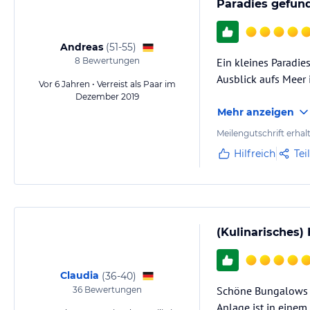
Paradies gefun
Andreas
(
51-55
)
8
Bewertungen
Ein kleines Paradi
Ausblick aufs Meer i
Vor 6 Jahren • Verreist als Paar im
Dezember 2019
Mehr anzeigen
Meilengutschrift erhal
Hilfreich
Tei
(Kulinarisches)
Claudia
(
36-40
)
Schöne Bungalows a
36
Bewertungen
Anlage ist in eine