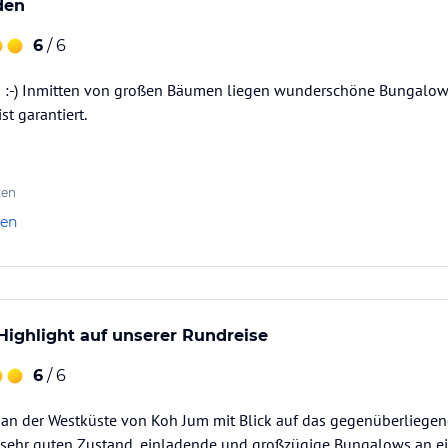
den
6
/ 6
es :-) Inmitten von großen Bäumen liegen wunderschöne Bungalows
st garantiert.
ten
len
 Highlight auf unserer Rundreise
6
/ 6
n der Westküste von Koh Jum mit Blick auf das gegenüberliegend
m sehr guten Zustand, einladende und großzügige Bungalows an e