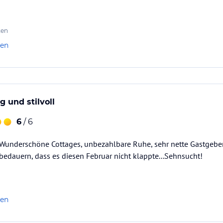
ten
len
 und stilvoll
6
/ 6
..Wunderschöne Cottages, unbezahlbare Ruhe, sehr nette Gastgebe
bedauern, dass es diesen Februar nicht klappte...Sehnsucht!
len