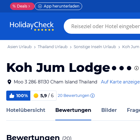
%
Deals
App herunterladen
Asien Urlaub
Thailand Urlaub
Sonstige Inseln Urlaub
Koh Jum 
Koh Jum Lodge
Moo 3 286 81130 Cham Island Thailand
Auf Karte anzeig
100%
5,9
/ 6
20
Bewertungen
Hotelübersicht
Bewertungen
Bilder
Frag
Bewertungen
(
20
)