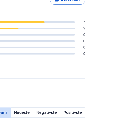
13
7
0
0
0
0
vanz
Neueste
Negativste
Positivste