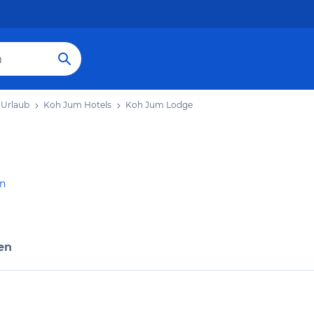
Urlaub
Koh Jum Hotels
Koh Jum Lodge
en
en