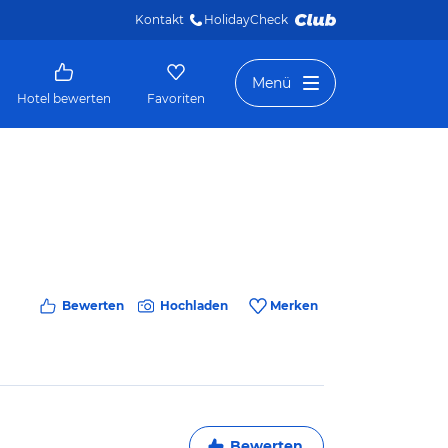
Kontakt
HolidayCheck 
Menü
Hotel bewerten
Favoriten
Bewerten
Hochladen
Merken
Bewerten