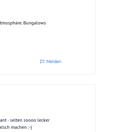
e Atmosphäre. Bungalows
Melden
ant - selten soooo lecker
alsch machen :-)