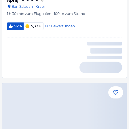
April)
Ban Saladan
·
Krabi
1 h 30 min
zum Flughafen
·
100 m
zum Strand
182
Bewertungen
92%
5,3
/ 6