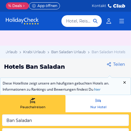
%
Deals
App öffnen
Kontakt
Hotel, Reiseziel
and Urlaub
Krabi Urlaub
Ban Saladan Urlaub
Ban Saladan Hotels
Teilen
Hotels Ban Saladan
Diese Hotelliste zeigt unsere am häufigsten gebuchten Hotels an.
Informationen zu Rankings und Bewertungen findest Du
hier
Pauschalreisen
Nur Hotel
Ban Saladan