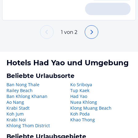
1
von
2
Hotels
Had Yao
und Umgebung
Beliebte Urlaubsorte
Ban Nong Thale
Ko Sriboya
Railey Beach
Tup Kaek
Ban Khlong Khanan
Had Yao
Ao Nang
Nuea Khlong
Krabi Stadt
Klong Muang Beach
Koh Jum
Koh Poda
Krabi Noi
Khao Thong
Khlong Thom District
Beliebte Urlaubsgebiete