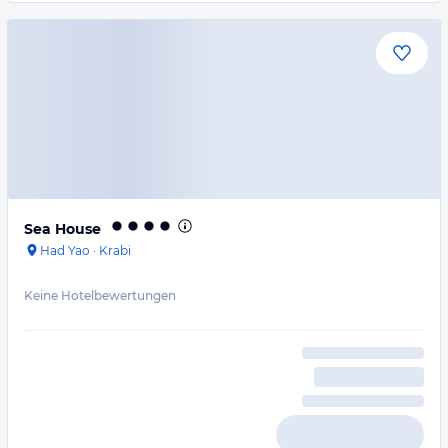
Sea House
Had Yao
·
Krabi
Keine Hotelbewertungen