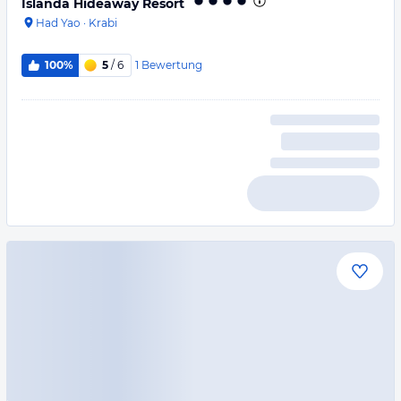
Islanda Hideaway Resort
Had Yao
·
Krabi
1
Bewertung
100%
5
/ 6