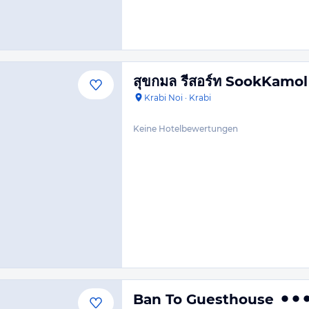
สุขกมล รีสอร์ท SookKamol
Krabi Noi
·
Krabi
Keine Hotelbewertungen
Ban To Guesthouse