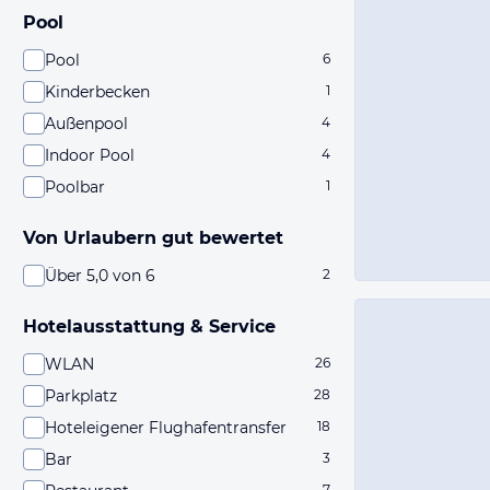
Pool
Pool
6
Kinderbecken
1
Außenpool
4
Indoor Pool
4
Poolbar
1
Von Urlaubern gut bewertet
Über 5,0 von 6
2
Hotelausstattung & Service
WLAN
26
Parkplatz
28
Hoteleigener Flughafentransfer
18
Bar
3
7