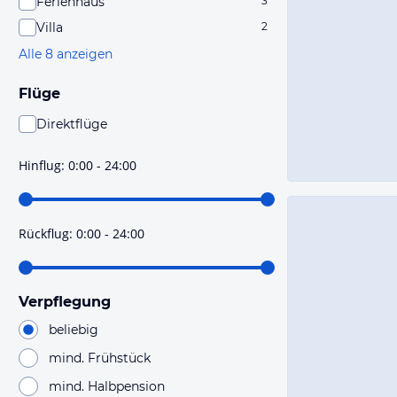
Ferienhaus
3
Villa
2
Alle 8 anzeigen
Flüge
Direktflüge
Du findest mit dieser Einstellung Flüge, die mit sehr
hoher Wahrscheinlichkeit Direktflüge sind. Bitte
Hinflug
:
0:00 - 24:00
prüfe vor der Buchung noch einmal die Flugdetails.
Rückflug
:
0:00 - 24:00
Verpflegung
beliebig
mind. Frühstück
mind. Halbpension