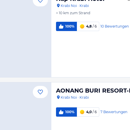
Krabi Noi
·
Krabi
> 10 km
zum Strand
10
Bewertungen
100%
4,8
/ 6
AONANG BURI RESORT
Krabi Noi
·
Krabi
7
Bewertungen
100%
4,0
/ 6