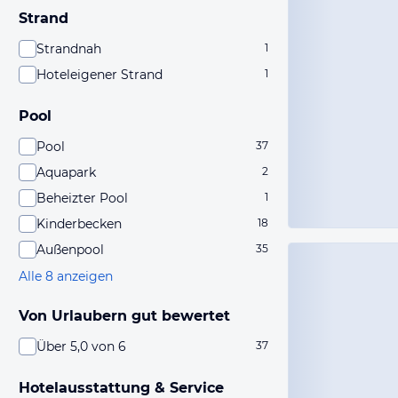
Strand
Strandnah
1
Hoteleigener Strand
1
Pool
Pool
37
Aquapark
2
Beheizter Pool
1
Kinderbecken
18
Außenpool
35
Alle 8 anzeigen
Von Urlaubern gut bewertet
Über 5,0 von 6
37
Hotelausstattung & Service