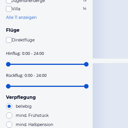
Jugendherberge
19
Villa
14
Alle 11 anzeigen
Flüge
Direktflüge
Du findest mit dieser Einstellung Flüge, die mit sehr
hoher Wahrscheinlichkeit Direktflüge sind. Bitte
Hinflug
:
0:00 - 24:00
prüfe vor der Buchung noch einmal die Flugdetails.
Rückflug
:
0:00 - 24:00
Verpflegung
beliebig
mind. Frühstück
mind. Halbpension