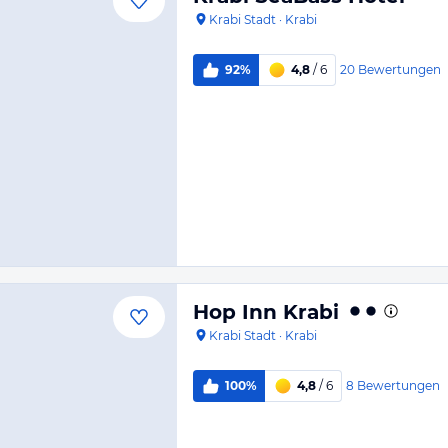
Krabi Stadt
·
Krabi
20
Bewertungen
92%
4,8
/ 6
Hop Inn Krabi
Krabi Stadt
·
Krabi
8
Bewertungen
100%
4,8
/ 6