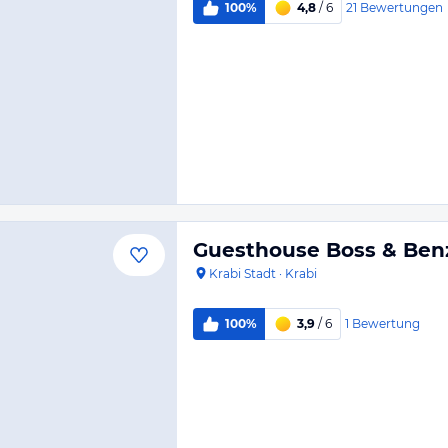
21
Bewertungen
100%
4,8
/ 6
Guesthouse Boss & Ben
Krabi Stadt
·
Krabi
1
Bewertung
100%
3,9
/ 6