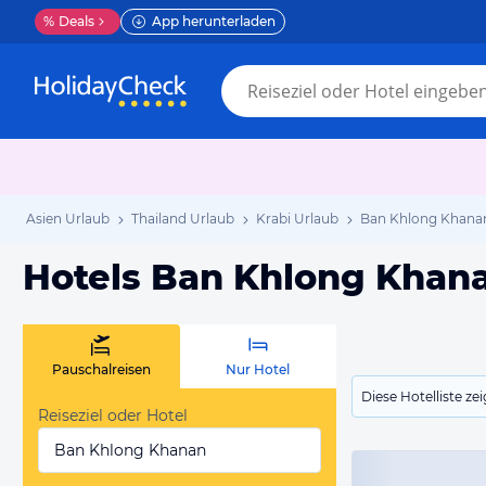
%
Deals
App herunterladen
Asien Urlaub
Thailand Urlaub
Krabi Urlaub
Ban Khlong Khana
Hotels Ban Khlong Khan
Pauschalreisen
Nur Hotel
Diese Hotelliste z
Reiseziel oder Hotel
Ban Khlong Khanan