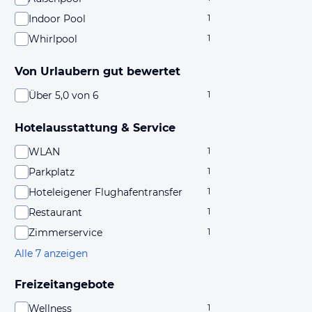
Indoor Pool
1
Whirlpool
1
Von Urlaubern gut bewertet
Über 5,0 von 6
1
Hotelausstattung & Service
WLAN
1
Parkplatz
1
Hoteleigener Flughafentransfer
1
Restaurant
1
Zimmerservice
1
Alle 7 anzeigen
Freizeitangebote
Wellness
1