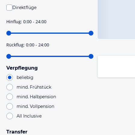
Direktflüge
Du findest mit dieser Einstellung Flüge, die mit sehr
hoher Wahrscheinlichkeit Direktflüge sind. Bitte
Hinflug
:
0:00 - 24:00
prüfe vor der Buchung noch einmal die Flugdetails.
Rückflug
:
0:00 - 24:00
Verpflegung
beliebig
mind. Frühstück
mind. Halbpension
mind. Vollpension
All Inclusive
Transfer