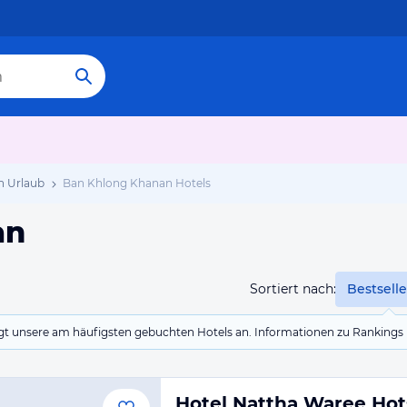
n Urlaub
Ban Khlong Khanan Hotels
an
Sortiert nach:
Bestselle
eigt unsere am häufigsten gebuchten Hotels an. Informationen zu Rankin
Hotel Nattha Waree Hot