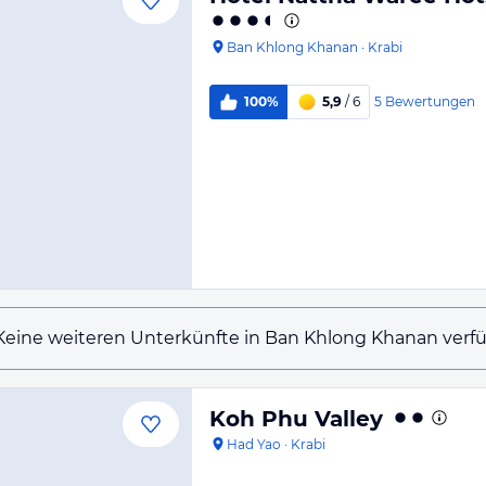
Ban Khlong Khanan
·
Krabi
5
Bewertungen
100%
5,9
/ 6
Keine weiteren Unterkünfte in Ban Khlong Khanan verfü
Koh Phu Valley
Had Yao
·
Krabi