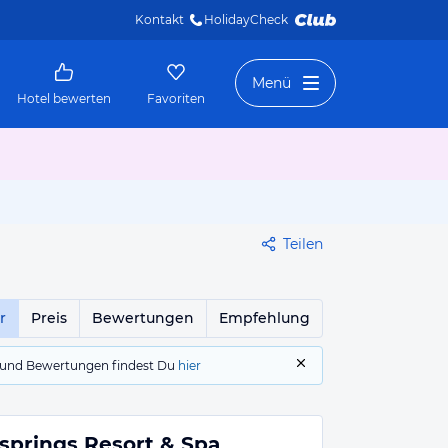
Kontakt
HolidayCheck 
Menü
Hotel bewerten
Favoriten
Teilen
r
Preis
Bewertungen
Empfehlung
gs und Bewertungen findest Du
hier
springs Resort & Spa