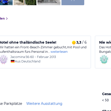
den
Hotel ohne thailändische Seele!
3,3
/ 6
Nie wi
Wir hatten ein Front-Beach-Zimmer gebucht,mit Pool und
Das Hote
Aufenthaltsraum fürs Personal in…
weiterlesen
Bungalo
Jacomina
56-60
•
Februar 2013
Aus Deutschland
Gesa
< 50
se Parkplätze
Weitere Ausstattung