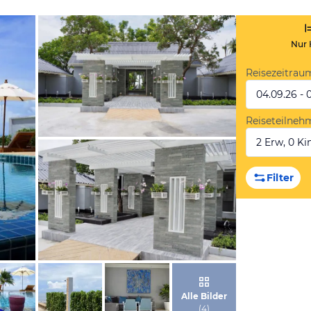
Nur 
Reisezeitrau
04.09.26 - 
Reiseteilneh
2 Erw, 0 Kin
von Expedia
Filter
von Expedia
Alle Bilder
(
4
)