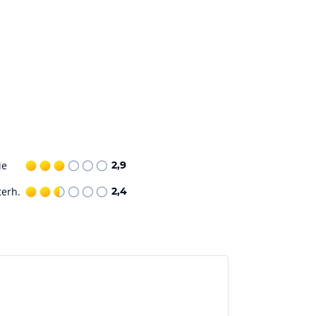
ie
2,9
terh.
2,4