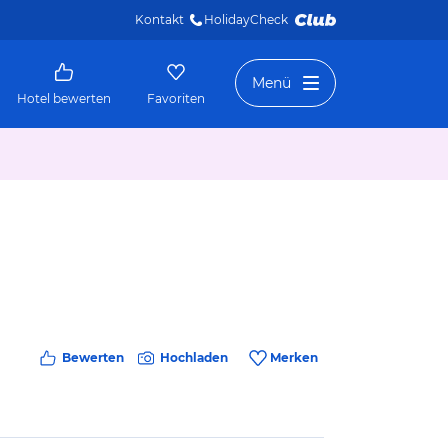
Kontakt
HolidayCheck 
Menü
Hotel bewerten
Favoriten
Bewerten
Hochladen
Merken