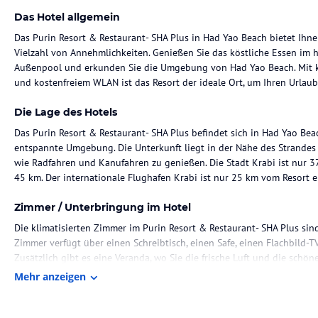
Das Hotel allgemein
Das Purin Resort & Restaurant- SHA Plus in Had Yao Beach bietet Ihn
Vielzahl von Annehmlichkeiten. Genießen Sie das köstliche Essen im 
Außenpool und erkunden Sie die Umgebung von Had Yao Beach. Mit k
und kostenfreiem WLAN ist das Resort der ideale Ort, um Ihren Urlau
Die Lage des Hotels
Das Purin Resort & Restaurant- SHA Plus befindet sich in Had Yao Bea
entspannte Umgebung. Die Unterkunft liegt in der Nähe des Strandes u
wie Radfahren und Kanufahren zu genießen. Die Stadt Krabi ist nur 3
45 km. Der internationale Flughafen Krabi ist nur 25 km vom Resort e
Zimmer / Unterbringung im Hotel
Die klimatisierten Zimmer im Purin Resort & Restaurant- SHA Plus sin
Zimmer verfügt über einen Schreibtisch, einen Safe, einen Flachbild-
Zusätzlich gibt es eine Veranda, wo Sie die frische Luft und die sc
Kleiderschrank steht Ihnen auch zur Verfügung, um Ihre Sachen ordent
Mehr anzeigen
Gastronomie im Hotel