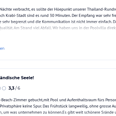
 Nächte verbracht, es sollte der Höepunkt unserer Thailand-Rundre
ach Krabi-Stadt sind es rund 30 Minuten. Der Empfang war sehr fre
e sehr begrenzt und die Kommunikation ist nicht immer einfach. 
ualität. Am Strand viel Abfall. Wir haben uns in der Poolvilla dir
len
ländische Seele!
3,3
/ 6
t-Beach-Zimmer gebucht,mit Pool und Aufenthaltsraum fürs Person
Privatsphäre keine Spur. Das Frühstück langweilig, ohne grosse Au
n, um was unternehmen zu können.Es gibt weit schönere Srände u