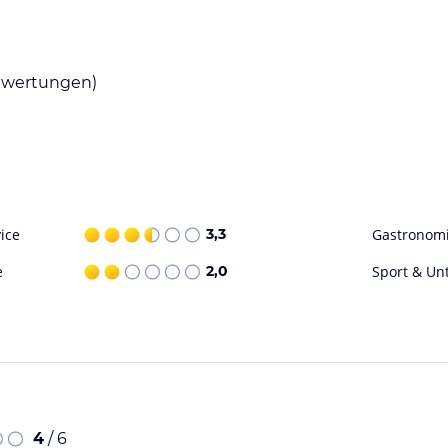
 ein amerikanisches Frühstück. Das hoteleigene
Gaumen zu verwöhnen. Genießen Sie Ihre
kalen Spezialitäten.
wertungen)
ene Aktivitäten, um Ihren Aufenthalt angenehm
 Kanumöglichkeiten in der Umgebung. Nach
e Sonne genießen. Die 24-Stunden-Rezeption
ilflich zu sein. Kostenloses WLAN ist ebenfalls
ice
3,3
Gastronom
ohne Gewähr. Bitte lies vor der Buchung die
e
2,0
Sport & Un
4
/ 6