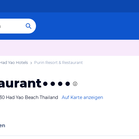
Had Yao Hotels
Purin Resort & Restaurant
aurant
30 Had Yao Beach Thailand
Auf Karte anzeigen
en