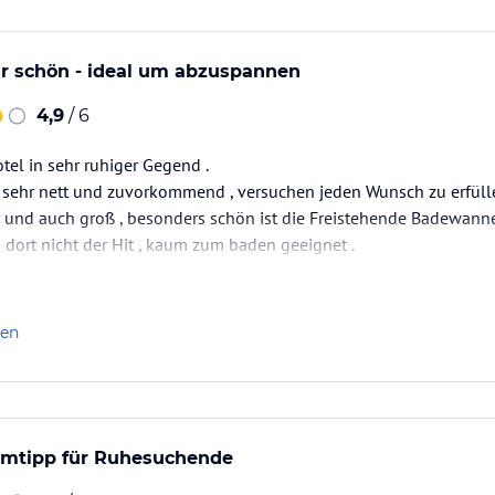
r schön - ideal um abzuspannen
4,9
/ 6
el in sehr ruhiger Gegend .
d sehr nett und zuvorkommend , versuchen jeden Wunsch zu erfülle
 und auch groß , besonders schön ist die Freistehende Badewanne
d dort nicht der Hit , kaum zum baden geeignet .
r ein sehr schönes Hotel um ein wenig abzuspannen und die Seele
r 2-3 Nächte empfehlen
len
imtipp für Ruhesuchende