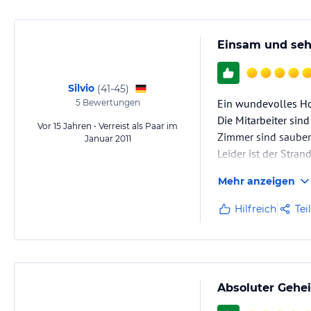
Einsam und seh
Silvio
(
41-45
)
Ein wundevolles Hot
5
Bewertungen
Die Mitarbeiter sin
Vor 15 Jahren • Verreist als Paar im
Zimmer sind sauber
Januar 2011
Leider ist der Stran
Alles in allem abe
Mehr anzeigen
Kann man immer fü
Hilfreich
Tei
Absoluter Gehe