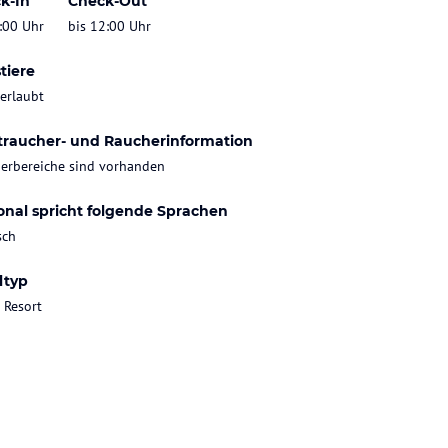
k-In
Check-Out
:00 Uhr
bis 12:00 Uhr
tiere
 erlaubt
traucher- und Raucherinformation
erbereiche sind vorhanden
onal spricht folgende Sprachen
sch
ltyp
 Resort