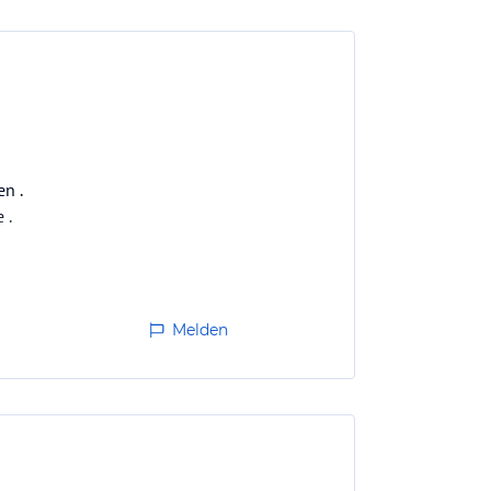
n .
 .
 baumeln zu lassen .
Melden