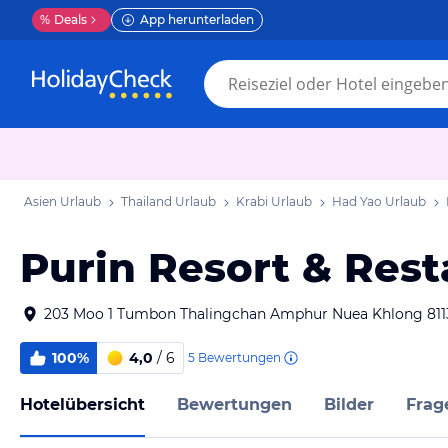
%
Deals
App herunterladen
Asien Urlaub
Thailand Urlaub
Krabi Urlaub
Had Yao Urlaub
Purin Resort & Rest
203 Moo 1 Tumbon Thalingchan Amphur Nuea Khlong 811
100%
4,0
/ 6
5
Bewertungen
Hotelübersicht
Bewertungen
Bilder
Frag