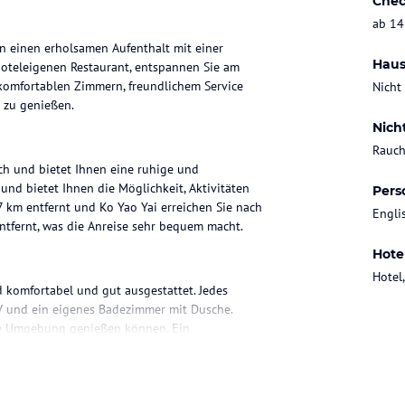
Chec
ab 14
en einen erholsamen Aufenthalt mit einer
Haus
hoteleigenen Restaurant, entspannen Sie am
omfortablen Zimmern, freundlichem Service
Nicht
b zu genießen.
Nich
Rauch
ch und bietet Ihnen eine ruhige und
nd bietet Ihnen die Möglichkeit, Aktivitäten
Pers
7 km entfernt und Ko Yao Yai erreichen Sie nach
Engli
ntfernt, was die Anreise sehr bequem macht.
Hote
Hotel,
d komfortabel und gut ausgestattet. Jedes
TV und ein eigenes Badezimmer mit Dusche.
höne Umgebung genießen können. Ein
lich zu verstauen.