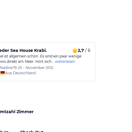
eder Sea House Krabi.
2,7
/ 6
Einsam und 
l ist allgemein schön. Es sind ein paar wenige
Ein wundevolle
ws direkt am Meer. Hört sich…
weiterlesen
Die Mitarbeiter
Nadine
19-25
•
November 2012
Silvio
4
Aus Deutschland
Aus
mtzahl Zimmer