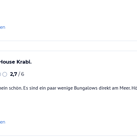
len
House Krabi.
2,7
/ 6
mein schön. Es sind ein paar wenige Bungalows direkt am Meer. Hör
len