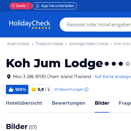
%
Deals
App herunterladen
Asien Urlaub
Thailand Urlaub
Sonstige Inseln Urlaub
Koh Jum 
Koh Jum Lodge
Moo 3 286 81130 Cham Island Thailand
Auf Karte anzeig
100%
5,9
/ 6
20
Bewertungen
Hotelübersicht
Bewertungen
Bilder
Frag
Bilder
(
57
)