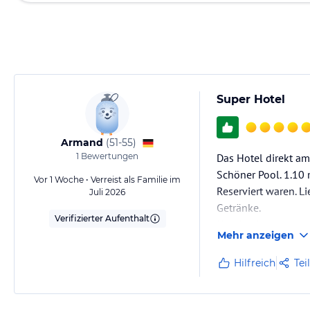
Super Hotel
Armand
(
51-55
)
1
Bewertungen
Das Hotel direkt am
Schöner Pool. 1.10 
Vor 1 Woche • Verreist als Familie im
Reserviert waren. L
Juli 2026
Getränke.
Verifizierter Aufenthalt
Handtuchservice mi
Mehr anzeigen
Alles sehr sauber u
Teile vom Hotel in 
Hilfreich
Tei
Zimmer sehr geraum
Das Essen in Buffet