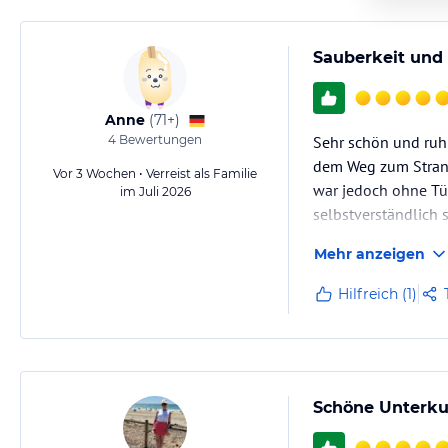
Sauberkeit und 
Anne
(
71+
)
4
Bewertungen
Sehr schön und ruh
dem Weg zum Strand
Vor 3 Wochen • Verreist als Familie
war jedoch ohne Tür
im Juli 2026
selbstverständlich 
Wir hatten ein Zimm
Mehr anzeigen
Unterhaltungsprog
Hilfreich (1)
Schöne Unterkun