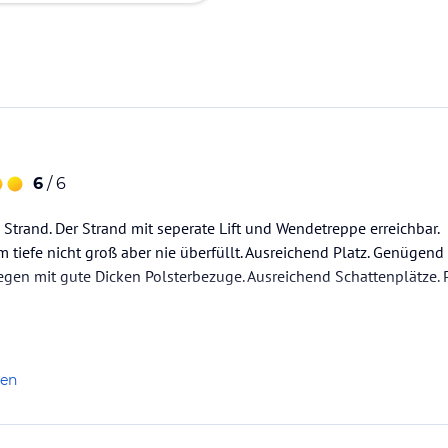
6
/ 6
 Strand. Der Strand mit seperate Lift und Wendetreppe erreichbar.
m tiefe nicht groß aber nie überfüllt. Ausreichend Platz. Genügend
iegen mit gute Dicken Polsterbezuge. Ausreichend Schattenplätze.
t tauschmöglichkeit.
nd gepflegt.
Stufenform und verwinkelt.
len
ig und durchgenoviert.
form sehr variert und…