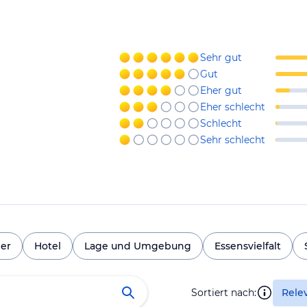
Sehr gut
Gut
Eher gut
Eher schlecht
Schlecht
Sehr schlecht
er
Hotel
Lage und Umgebung
Essensvielfalt
Sortiert nach:
Rele