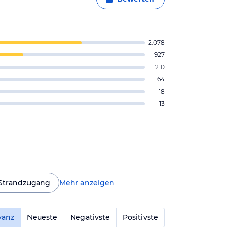
2.078
927
210
64
18
13
Strandzugang
Mehr anzeigen
vanz
Neueste
Negativste
Positivste