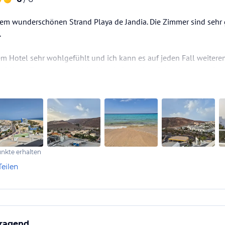
em wunderschönen Strand Playa de Jandia. Die Zimmer sind sehr
.
m Hotel sehr wohlgefühlt und ich kann es auf jeden Fall weitere
zähligen Treppen sowohl im Hotel als auch auf dem Weg zum Stra
Pool immer eine Band auf einer kleinen Bühne. Die Shows waren 
uss, sodass kein Lärm in die Zimmer…
nkte erhalten
Teilen
ragend