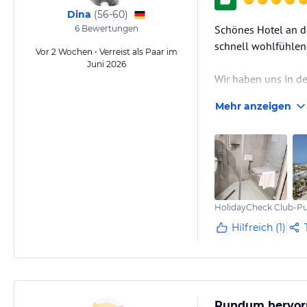
Dina
(
56-60
)
Schönes Hotel an d
6
Bewertungen
schnell wohlfühlen
Vor 2 Wochen • Verreist als Paar im
Juni 2026
Wir haben uns in de
Manko“ sind die un
Mehr anzeigen
zu Fuß sein.
Abends spielte am 
22.15 Uhr war Schl
HolidayCheck Club-Pu
Hilfreich (1)
Rundum hervor