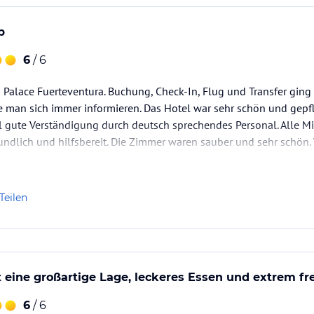
b
6
/ 6
 Palace Fuerteventura. Buchung, Check-In, Flug und Transfer ging 
e man sich immer informieren. Das Hotel war sehr schön und gepf
 gute Verständigung durch deutsch sprechendes Personal. Alle Mi
undlich und hilfsbereit. Die Zimmer waren sauber und sehr schön.
 immer einen herrlichen Blick auf den Strand. Das Essen war…
Teilen
t eine großartige Lage, leckeres Essen und extrem fr
6
/ 6