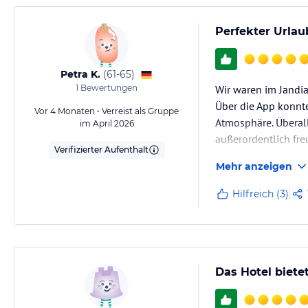
Perfekter Urlau
Petra K.
(
61-65
)
1
Bewertungen
Wir waren im Jandia
Über die App konnt
Vor 4 Monaten • Verreist als Gruppe
Atmosphäre. Überall
im April 2026
außerordentlich fre
Verifizierter Aufenthalt
und vom Zimmer aus
Mehr anzeigen
Hilfreich (3)
Das Hotel biete