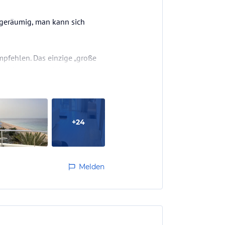
 geräumig, man kann sich
mpfehlen. Das einzige „große
nd. Man muss daher recht gut
immer gut besucht. Aber um
+
24
Melden