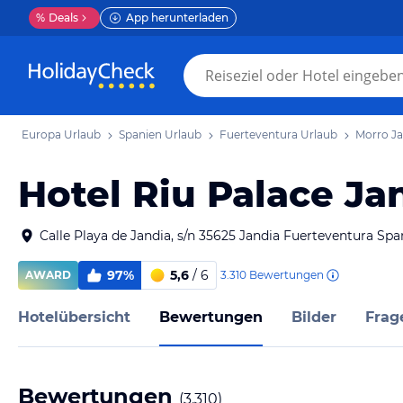
%
Deals
App herunterladen
Europa Urlaub
Spanien Urlaub
Fuerteventura Urlaub
Morro Ja
Hotel Riu Palace Ja
Calle Playa de Jandia, s/n 35625 Jandia Fuerteventura Spa
97%
5,6
/ 6
3.310
Bewertungen
AWARD
Hotelübersicht
Bewertungen
Bilder
Frag
Bewertungen
(
3.310
)