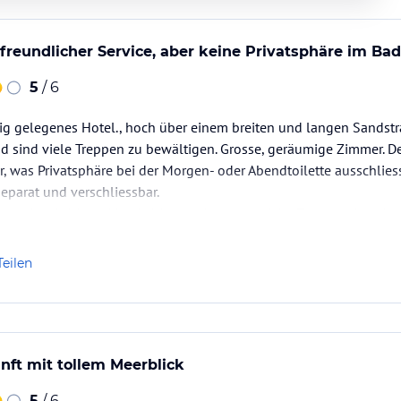
freundlicher Service, aber keine Privatsphäre im Bad
5
/ 6
ig gelegenes Hotel., hoch über einem breiten und langen Sandstr
 sind viele Treppen zu bewältigen. Grosse, geräumige Zimmer.
, was Privatsphäre bei der Morgen- oder Abendtoilette ausschliesst
separat und verschliessbar.
er mit seitlichem Meerblick, man konnte auf der Terrasse dort d
ramm der Nachbarhotel lauschen, nachdem…
Teilen
ft mit tollem Meerblick
5
/ 6