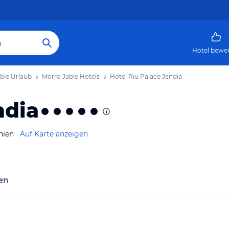
Hotel bewe
ble Urlaub
Morro Jable Hotels
Hotel Riu Palace Jandia
ndia
nien
Auf Karte anzeigen
en