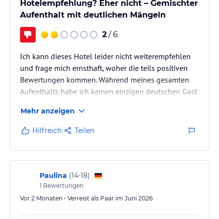
Hotelempfehlung? Eher nicht – Gemischter
Aufenthalt mit deutlichen Mängeln
2
/ 6
​Ich kann dieses Hotel leider nicht weiterempfehlen
und frage mich ernsthaft, woher die teils positiven
Bewertungen kommen. Während meines gesamten
Aufenthalts habe ich keinen einzigen deutschen Gast
getroffen, der sich positiv über das Hotel geäußert
Mehr anzeigen
hat.
Hilfreich
Teilen
​Nachfolgend eine detaillierte Übersicht meiner
Erfahrungen:
​Zimmer & Sauberkeit
Paulina
(
14-18
)
1
Bewertungen
​Zimmer: Die Zimmer selbst waren in Ordnung und
Vor 2 Monaten • Verreist als Paar im Juni 2026
die Reinigung war ebenfalls zufriedenstellend. ​