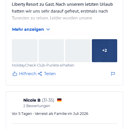
Liberty Resort zu Gast. Nach unserem letzten Urlaub
hatten wir uns sehr darauf gefreut, erstmals nach
Tunesien zu reisen. Leider wurden unsere
Erwartungen bereits bei der Ankunft enttäuscht – ein
Mehr anzeigen
Eindruck, der sich während des gesamten Aufenthalts
leider bestätigte.
+
2
Als wir kurz vor 20 Uhr im Hotel ankamen, wurden
wir an der Rezeption von Karim empfangen. Die
HolidayCheck Club-Punkte erhalten
Kommunikation gestaltete sich schwierig, da er kein
Deutsch sprach und meine Englischkenntnisse
Hilfreich
Teilen
begrenzt…
Nicole B
(
31-35
)
2
Bewertungen
Vor 5 Tagen • Verreist als Familie im Juli 2026