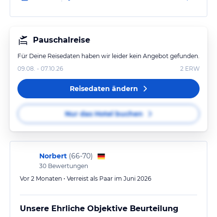
Pauschalreise
Für Deine Reisedaten haben wir leider kein Angebot gefunden.
09.08. - 07.10.26
2
ERW
Reisedaten ändern
Nur das Hotel buchen
Norbert
(
66-70
)
30
Bewertungen
Vor 2 Monaten • Verreist als Paar im Juni 2026
Unsere Ehrliche Objektive Beurteilung