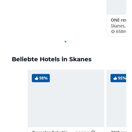
Skanes, T
658m
Beliebte Hotels in Skanes
98%
95%