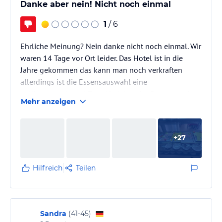
Danke aber nein! Nicht noch einmal
1
/ 6
Ehrliche Meinung? Nein danke nicht noch einmal. Wir
waren 14 Tage vor Ort leider. Das Hotel ist in die
Jahre gekommen das kann man noch verkraften
allerdings ist die Essensauswahl eine
vollkatastrophe. 14 Tage Nudeln oder Pommes mit
Mehr anzeigen
Schnitzel ( wenn die Schnitzel vorhanden waren ). Wir
haben auch öfters außerhalb gegessen. Getränke
bekommt man nur in 150ml Bechern serviert ( müll
+
27
vorprogrammiert und das nicht in den Mülleimern)
der Service beim Essen lässt auch zu wünschen übrig
wenn überhaupt eine getränke Runde…
Hilfreich
Teilen
Sandra
(
41-45
)