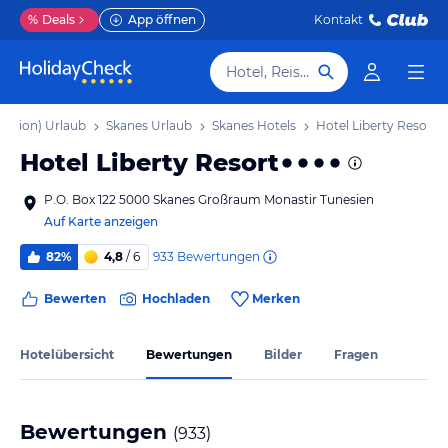
%
Deals
App öffnen
Kontakt
Hotel, Reiseziel
region) Urlaub
Skanes Urlaub
Skanes Hotels
Hotel Liberty Resort
Hotel Liberty Resort
P.O. Box 122 5000 Skanes Großraum Monastir Tunesien
Auf Karte anzeigen
933
Bewertungen
82%
4,8
/ 6
Bewerten
Hochladen
Merken
Hotelübersicht
Bewertungen
Bilder
Fragen
Bewertungen
(
933
)