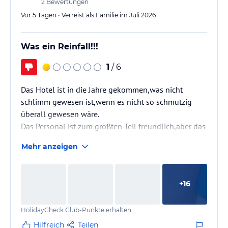
2
Bewertungen
Vor 5 Tagen • Verreist als Familie im Juli 2026
Was ein Reinfall!!!
1
/ 6
Das Hotel ist in die Jahre gekommen,was nicht
schlimm gewesen ist,wenn es nicht so schmutzig
überall gewesen wäre.
Das Personal ist zum größten Teil freundlich,aber das
war dann auch schon alles positive.
Mehr anzeigen
Das Essen war teilweise ungenießbar und es gab
jeden Tag das Gleiche.Einmal war tunesischer
Abend,da fand man gar nichts,wenn man keinen
+
16
Fisch isst.Als Deko hingen dort 2 tote Haie…am
nächsten Tag gab es mittags dann panierten Dornhai.
HolidayCheck Club-Punkte erhalten
Die Tischdecken im Restaurant waren ständig
dreckig…genauso war es oft schwer…
Hilfreich
Teilen