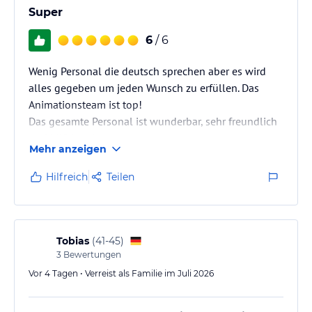
Super
6
/ 6
Wenig Personal die deutsch sprechen aber es wird
alles gegeben um jeden Wunsch zu erfüllen. Das
Animationsteam ist top!
Das gesamte Personal ist wunderbar, sehr freundlich
und hilfsbereit.
Mehr anzeigen
Das einzige was mich etwas enttäuscht hat war ein
Restaurant welches man reservieren musste -
Hilfreich
Teilen
(verständlich!) Aber es wurde nirgends bei TUI oder
Check24 angeschrieben dass dieses erst ab 01.07
zum Besuchen ist. Sonst war alles super
Tobias
(
41-45
)
3
Bewertungen
Vor 4 Tagen • Verreist als Familie im Juli 2026