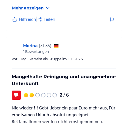
Das Unterhaltungsprogramm ist langweilig, sehr
Mehr anzeigen
simpel und unprofessionell.
Der Strand hingegen ist wunderschön, und das
Hilfreich
Teilen
Personal bemüht sich sehr um unsere Zufriedenheit.
Morina
(
31-35
)
1
Bewertungen
Vor 1 Tag • Verreist als Gruppe im Juli 2026
Mangelhafte Reinigung und unangenehme
Unterkunft
2
/ 6
Nie wieder !!! Gebt lieber ein paar Euro mehr aus, Für
erholsamen Urlaub absolut ungeeignet.
Reklamationen werden nicht ernst genommen.