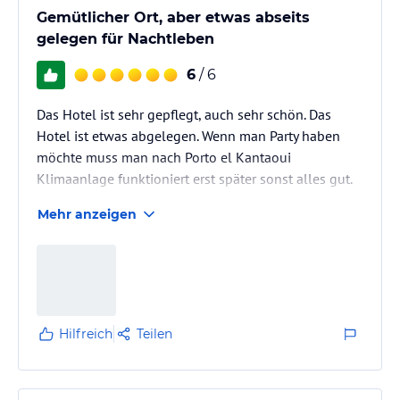
Abzüge: Es gibt keinen Wasserkocher und auch kein
Gemütlicher Ort, aber etwas abseits
kostenloses Wasser im…
gelegen für Nachtleben
6
/ 6
Das Hotel ist sehr gepflegt, auch sehr schön. Das
Hotel ist etwas abgelegen. Wenn man Party haben
möchte muss man nach Porto el Kantaoui
Klimaanlage funktioniert erst später sonst alles gut.
Die Animateure sind gut. Essen könnte
Mehr anzeigen
abwechslungsreicher sein.
Hilfreich
Teilen