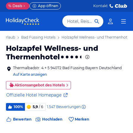
%
Deals
App öffnen
Kontakt
Hotel, Reiseziel
g Urlaub
Bad Füssing Hotels
Holzapfel Wellness- und Thermenhotel
Holzapfel Wellness- und
Thermenhotel
Thermalbadstr. 4 + 5 94072 Bad Füssing Bayern Deutschland
Auf Karte anzeigen
Aktionsangebot des Hotels
Offizielle Hotel Homepage
1.547
Bewertungen
100%
5,9
/ 6
Bewerten
Hochladen
Merken