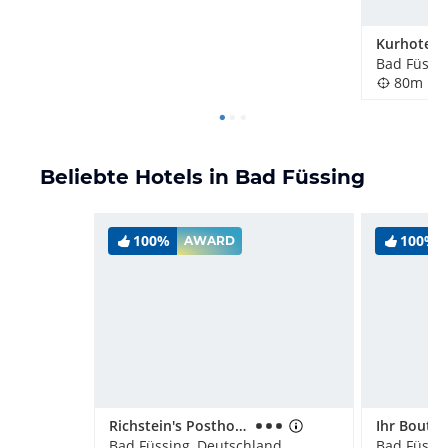
Kurhotel Z
Bad Füssi
80m
Beliebte Hotels in Bad Füssing
100%
100%
AWARD
Richstein's Posthotel
Bad Füssing, Deutschland
Bad Füssi