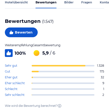
Hotelübersicht
Bewertungen
Bilder
Fragen
Konta
Bewertungen
(
1.547
)
Bewerten
Weiterempfehlung
Gesamtbewertung
5,9
/ 6
100
%
Sehr gut
1.328
Gut
175
Eher gut
32
Eher schlecht
9
Schlecht
1
Sehr schlecht
2
Wie wird die Bewertung berechnet?