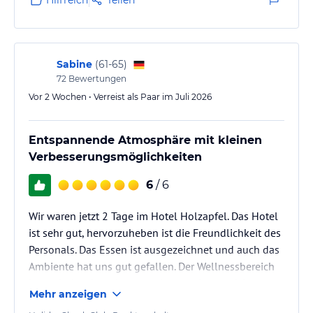
Sabine
(
61-65
)
72
Bewertungen
Vor 2 Wochen • Verreist als Paar im Juli 2026
Entspannende Atmosphäre mit kleinen
Verbesserungsmöglichkeiten
6
/ 6
Wir waren jetzt 2 Tage im Hotel Holzapfel. Das Hotel
ist sehr gut, hervorzuheben ist die Freundlichkeit des
Personals. Das Essen ist ausgezeichnet und auch das
Ambiente hat uns gut gefallen. Der Wellnessbereich
ist optisch sehr gelungen, aber uns hat er nicht
Mehr anzeigen
überzeugt. Es waren nur 2 Saunen geöffnet, ein