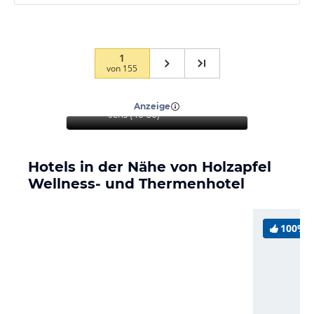
1
von
155
“
Wunderbarer Aufenthalt
zum Entspannen
”
Anzeige
Jens
(
46-50
)
Hotels in der Nähe von Holzapfel
Wellness- und Thermenhotel
100%