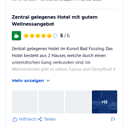
Zentral gelegenes Hotel mit gutem
Wellnessangebot
5
/ 6
Zentral gelegenes Hotel im Kurort Bad Füssing. Das
Hotel besteht aus 2 Häuser, welche durch einen
unterirdischen Gang verbunden sind. Im
Wellnesshotel gibt es neben Sauna und Dampfbad 4
Pools. In der Bar werden gut gemixte Drinks
Mehr anzeigen
angeboten. Zum Frühstück und Abendessen wird ein
Tisch zugewiesen. Bei Buchung der Verwöhnpension
kann zusätzlich zu Mittag gegessen werden.
+
13
Hilfreich
Teilen