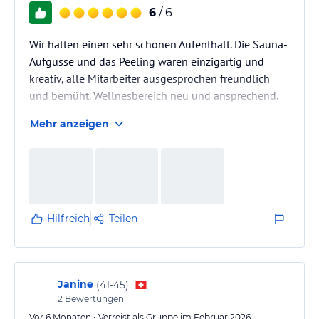
6
/ 6
Wir hatten einen sehr schönen Aufenthalt. Die Sauna-
Aufgüsse und das Peeling waren einzigartig und
kreativ, alle Mitarbeiter ausgesprochen freundlich
und bemüht. Wellnesbereich neu und ansprechend.
Das Bad in unserem Zimmer war saniert, das Bett sehr
Mehr anzeigen
bequem und elektronisch verstellbar.
Hilfreich
Teilen
Janine
(
41-45
)
2
Bewertungen
Vor 6 Monaten • Verreist als Gruppe im Februar 2026