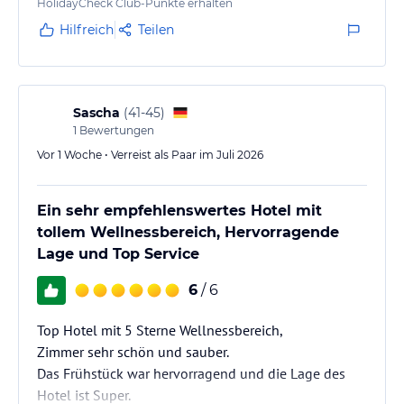
Becken zum textilfreien Schwimmen gibt es gar nicht.
HolidayCheck Club-Punkte erhalten
Nicht schlimm, dachten wir, der Eintritt zur Therme 1
Hilfreich
Teilen
ist ja dabei. Dann gehen wir dort in die Sauna. Aber
falsch gedacht, der Eintritt in die Therme ist zwar…
Sascha
(
41-45
)
1
Bewertungen
Vor 1 Woche • Verreist als Paar im Juli 2026
Ein sehr empfehlenswertes Hotel mit
tollem Wellnessbereich, Hervorragende
Lage und Top Service
6
/ 6
Top Hotel mit 5 Sterne Wellnessbereich,
Zimmer sehr schön und sauber.
Das Frühstück war hervorragend und die Lage des
Hotel ist Super.