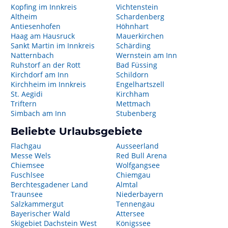
Kopfing im Innkreis
Vichtenstein
Altheim
Schardenberg
Antiesenhofen
Höhnhart
Haag am Hausruck
Mauerkirchen
Sankt Martin im Innkreis
Schärding
Natternbach
Wernstein am Inn
Ruhstorf an der Rott
Bad Füssing
Kirchdorf am Inn
Schildorn
Kirchheim im Innkreis
Engelhartszell
St. Aegidi
Kirchham
Triftern
Mettmach
Simbach am Inn
Stubenberg
Beliebte Urlaubsgebiete
Flachgau
Ausseerland
Messe Wels
Red Bull Arena
Chiemsee
Wolfgangsee
Fuschlsee
Chiemgau
Berchtesgadener Land
Almtal
Traunsee
Niederbayern
Salzkammergut
Tennengau
Bayerischer Wald
Attersee
Skigebiet Dachstein West
Königssee